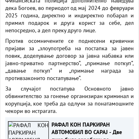
Финансиската полиција дополнително наведува
дека Богоев, во периодот од мај 2024 до февруари
2025 година, директно и индиректно побарал и
примил подарок и друга корист за себе, дел
непосредно, а дел преку друго лице.
Против осомничените се поднесени кривични
пријави за „злоупотреба на постапка за јавен
повик, доделување договор за јавна набавка или
јавно-приватно партнерство“, „примање поткуп“,
„давање поткуп“ и „примање награда за
противзаконито постапување“.
За случајот постапува Основното јавно
обвинителство за гонење организиран криминал и
корупција, кое треба да одлучи за понатамошните
чекори во истрагата.
РАФАЛ КОН ПАРКИРАН
АВТОМОБИЛ ВО САРАЈ - Две