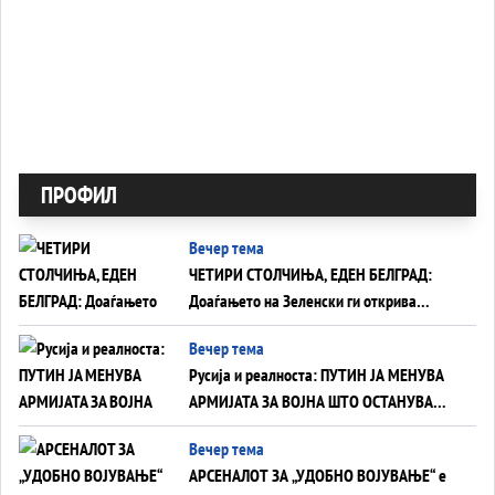
ПРОФИЛ
Вечер тема
ЧЕТИРИ СТОЛЧИЊА, ЕДЕН БЕЛГРАД:
Доаѓањето на Зеленски ги открива
тајните на политиката на балансирање
Вечер тема
на Вучиќ
Русија и реалноста: ПУТИН ЈА МЕНУВА
АРМИЈАТА ЗА ВОЈНА ШТО ОСТАНУВА
БЕЗ ФРОНТ
Вечер тема
АРСЕНАЛОТ ЗА „УДОБНО ВОЈУВАЊЕ“ е