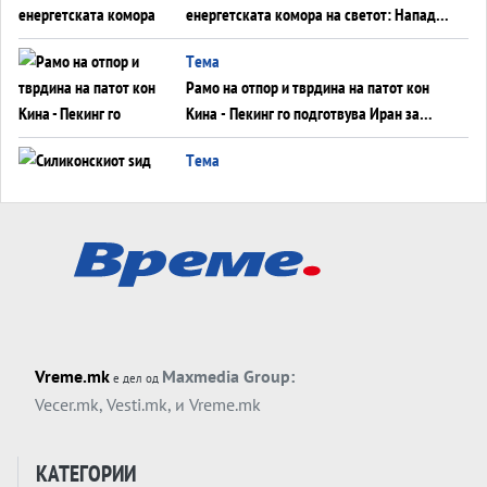
енергетската комора на светот: Нападот
во Суец најавува глобален енергетски
Tема
инфаркт?
Рамо на отпор и тврдина на патот кон
Кина - Пекинг го подготвува Иран за
американска копнена инвазија
Tема
Силиконскиот ѕид веќе не е непробоен,
Кина го напаѓа последниот голем
монопол на Западот?
Tема
Трамп тврди дека повторно „разговара“
со Иран - ваквите моменти се поопасни
од отворените закани
Tема
Vreme.mk
Maxmedia Group:
е дел од
ДЛАБОКО УДОЛУ: Сметководствените
Vecer.mk
,
Vesti.mk
, и
Vreme.mk
трикови што го соборија ЕНРОН ги
применуваат гигантите за ВИ
Tема
КАТЕГОРИИ
АТОМСКО ДОМИНО НА БЛИСКИОТ