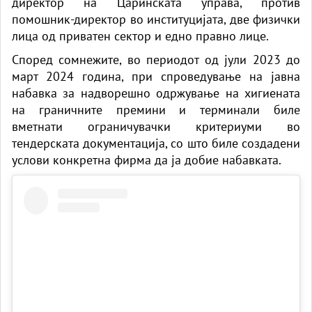
директор на Царинската управа, против
помошник-директор во институцијата, две физички
лица од приватен сектор и едно правно лице.
Според сомнежите, во периодот од јули 2023 до
март 2024 година, при спроведување на јавна
набавка за надворешно одржување на хигиената
на граничните премини и терминали биле
вметнати ограничувачки критериуми во
тендерската документација, со што биле создадени
услови конкретна фирма да ја добие набавката.