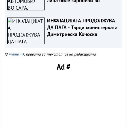
лица биле заробени во
возилото
ИНФЛАЦИЈАТА ПРОДОЛЖУВА
ДА ПАЃА - Тврди министерката
Димитриеска Кочоска
©
vreme.mk
, правата за текстот се на редакцијата
Ad #