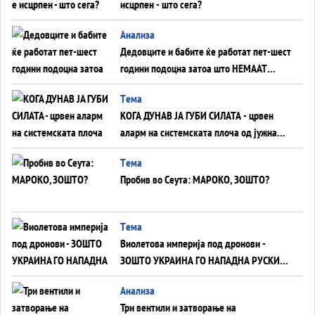
исцрпен - што сега?
Анализа
Дедовците и бабите ќе работат пет-шест
години подоцна затоа што НЕМААТ
ВНУЦИ ДА ГИ ЗАМЕНАТ
Tема
КОГА ДУНАВ ЈА ГУБИ СИЛАТА - црвен
аларм на системската плоча од јужна
Германија до Црното Море...
Tема
Пробив во Сеута: МАРОКО, ЗОШТО?
Tема
Виолетова империја под дронови -
ЗОШТО УКРАИНА ГО НАПАДНА РУСКИОТ
WILDBERRIES
Aнализа
Три вентили и затворање на