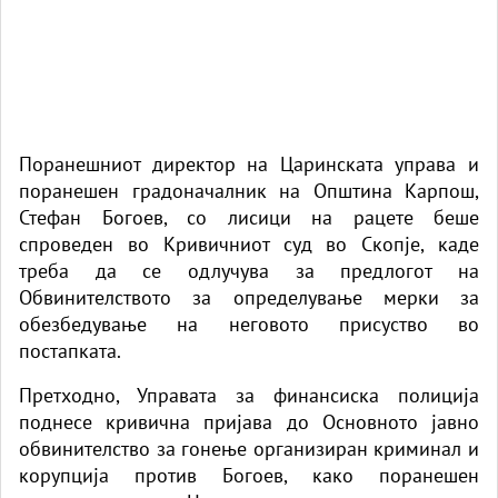
Поранешниот директор на Царинската управа и
поранешен градоначалник на Општина Карпош,
Стефан Богоев, со лисици на рацете беше
спроведен во Кривичниот суд во Скопје, каде
треба да се одлучува за предлогот на
Обвинителството за определување мерки за
обезбедување на неговото присуство во
постапката.
Претходно, Управата за финансиска полиција
поднесе кривична пријава до Основното јавно
обвинителство за гонење организиран криминал и
корупција против Богоев, како поранешен