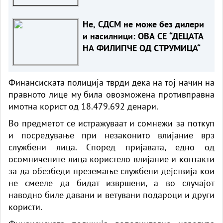
одземено
Не, СДСМ не може без дилери
и насилници: ОВА СЕ “ДЕЦАТА
НА ФИЛИПЧЕ ОД СТРУМИЦА“
Финансиската полиција тврди дека на тој начин на
правното лице му била овозможена противправна
имотна корист од 18.479.692 денари.
Во предметот се истражуваат и сомнежи за поткуп
и посредување при незаконито влијание врз
службени лица. Според пријавата, едно од
осомничените лица користело влијание и контакти
за да обезбеди преземање службени дејствија кои
не смееле да бидат извршени, а во случајот
наводно биле давани и ветувани подароци и други
користи.