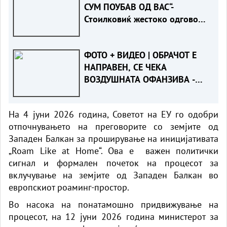
СУМ ПОУБАВ ОД ВАС“-
Стоилковиќ жестоко одговори
на „умреницата“ што ја објави
СДСМ
ФОТО + ВИДЕО | ОБРАЧОТ Е
НАПРАВЕН, СЕ ЧЕКА
ВОЗДУШНАТА ОФАНЗИВА -
Пожарот во Сопиште под
контрола на земја, се
На 4 јуни 2026 година, Советот на ЕУ го одобри
спремаат „ер - тракторите““
отпочнувањето на преговорите со земјите од
Западен Балкан за проширување на иницијативата
„Roam Like at Home“. Ова е важен политички
сигнал и формален почеток на процесот за
вклучување на земјите од Западен Балкан во
европскиот роаминг-простор.
Во насока на понатамошно придвижување на
процесот, на 12 јуни 2026 година министерот за