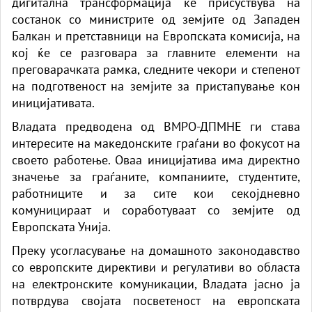
дигитална трансформација ќе присуствува на
состанок со министрите од земјите од Западен
Балкан и претставници на Европската комисија, на
кој ќе се разговара за главните елементи на
преговарачката рамка, следните чекори и степенот
на подготвеност на земјите за пристапување кон
иницијативата.
Владата предводена од ВМРО-ДПМНЕ ги става
интересите на македонските граѓани во фокусот на
своето работење. Оваа иницијатива има директно
значење за граѓаните, компаниите, студентите,
работниците и за сите кои секојдневно
комуницираат и соработуваат со земјите од
Европската Унија.
Преку усогласување на домашното законодавство
со европските директиви и регулативи во областа
на електронските комуникации, Владата јасно ја
потврдува својата посветеност на европската