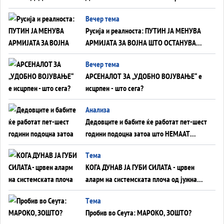
тајните на политиката на балансирање
Вечер тема
на Вучиќ
Русија и реалноста: ПУТИН ЈА МЕНУВА
АРМИЈАТА ЗА ВОЈНА ШТО ОСТАНУВА
БЕЗ ФРОНТ
Вечер тема
АРСЕНАЛОТ ЗА „УДОБНО ВОЈУВАЊЕ“ е
исцрпен - што сега?
Анализа
Дедовците и бабите ќе работат пет-шест
години подоцна затоа што НЕМААТ
ВНУЦИ ДА ГИ ЗАМЕНАТ
Tема
КОГА ДУНАВ ЈА ГУБИ СИЛАТА - црвен
аларм на системската плоча од јужна
Германија до Црното Море...
Tема
Пробив во Сеута: МАРОКО, ЗОШТО?