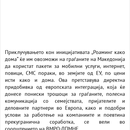
Приклучувањето кон иницијативата „Роаминг како
дома“ ќе им овозможи на граѓаните на Македонија
да користат пакети за мобилни услуги, интернет,
повици, СМС пораки, во земјите од ЕУ, по цени
исти како и дома. Ова претставува директна
придобивка од европската интеграција, која ќе
донесе пониски трошоци за граѓаните, полесна
комуникација со семејствата, пријателите и
деловните партнери во Европа, како и подобри
услови за работење на компаниите и поевтина
прекугранична соработка, се вели во
соопштението на ВМРО-ДПМНЕ.