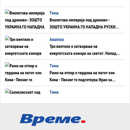
Tема
Виолетова империја под дронови -
ЗОШТО УКРАИНА ГО НАПАДНА РУСКИОТ
WILDBERRIES
Aнализа
Три вентили и затворање на
енергетската комора на светот: Нападот
во Суец најавува глобален енергетски
Tема
инфаркт?
Рамо на отпор и тврдина на патот кон
Кина - Пекинг го подготвува Иран за
американска копнена инвазија
Tема
Силиконскиот ѕид веќе не е непробоен,
Кина го напаѓа последниот голем
монопол на Западот?
Tема
Трамп тврди дека повторно „разговара“