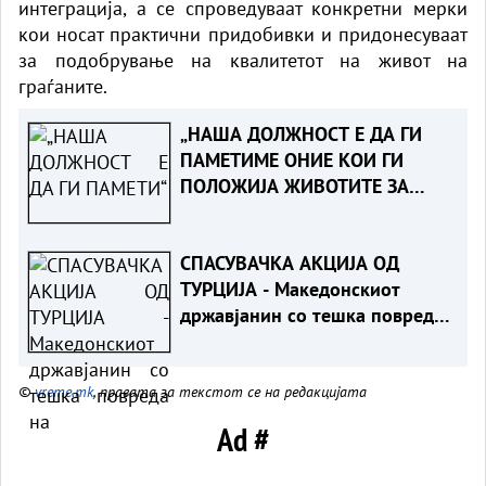
интеграција, a се спроведуваат конкретни мерки
кои носат практични придобивки и придонесуваат
за подобрување на квалитетот на живот на
граѓаните.
„НАША ДОЛЖНОСТ Е ДА ГИ
ПАМЕТИМЕ ОНИЕ КОИ ГИ
ПОЛОЖИЈА ЖИВОТИТЕ ЗА
ТАТКОВИНАТА“ - Порача
Мицкоски за 25-годишнината
СПАСУВАЧКА АКЦИЈА ОД
од Карпалак
ТУРЦИЈА - Македонскиот
државјанин со тешка повреда
на `рбетот транспортиран на
КАРИЛ
©
vreme.mk
, правата за текстот се на редакцијата
Ad #