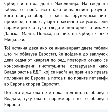
Србија и потоа доаѓа Македонија. ​На следната
табела се наоѓа исто така остварениот резултат
кога станува збор за раст на бруто-домашниот
производ, но во случајот практично се усогласени
параметрите и тука гледате повторно ја имаме
Данска, Малта, Полска, па ние, па Србија - рече
Мицкоски.
Тој истакна дека ако се анализираат двете табели
што ги објавува Евростат, ќе дојдеме до заклучок
дека седмиот квартал по ред, повторно откако се
консолидирани институциите, остваруваме како
Влада раст на БДП, кој се наоѓа најпрвин во првата
половина во Европа, а потоа и во првите пет земји
во Европа според Евростат.
Потсети дека ова не е показател што го објавува
Владата, туку ова е параметар што го објавува
Евростат.