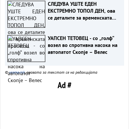
СЛЕДУВА УШТЕ ЕДЕН
ЕКСТРЕМНО ТОПОЛ ДЕН, ова
се деталите за временската
прогноза
УАПСЕН ТЕТОВЕЦ - со „голф“
возел во спротивна насока на
автопатот Скопје – Велес
©
vreme.mk
, правата за текстот се на редакцијата
Ad #