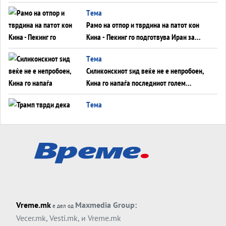
во Суец најавува глобален енергетски
Tема
инфаркт?
Рамо на отпор и тврдина на патот кон
Кина - Пекинг го подготвува Иран за
американска копнена инвазија
Tема
Силиконскиот ѕид веќе не е непробоен,
Кина го напаѓа последниот голем
монопол на Западот?
Tема
Трамп тврди дека повторно „разговара“
со Иран - ваквите моменти се поопасни
од отворените закани
Tема
ДЛАБОКО УДОЛУ: Сметководствените
трикови што го соборија ЕНРОН ги
применуваат гигантите за ВИ
Tема
Vreme.mk
Maxmedia Group:
е дел од
АТОМСКО ДОМИНО НА БЛИСКИОТ
Vecer.mk
,
Vesti.mk
, и
Vreme.mk
ИСТОК