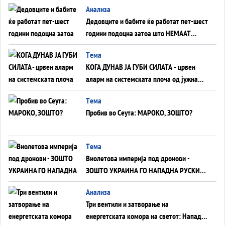
Анализа
Дедовците и бабите ќе работат пет-шест
години подоцна затоа што НЕМААТ
ВНУЦИ ДА ГИ ЗАМЕНАТ
Tема
КОГА ДУНАВ ЈА ГУБИ СИЛАТА - црвен
аларм на системската плоча од јужна
Германија до Црното Море...
Tема
Пробив во Сеута: МАРОКО, ЗОШТО?
Tема
Виолетова империја под дронови -
ЗОШТО УКРАИНА ГО НАПАДНА РУСКИОТ
WILDBERRIES
Aнализа
Три вентили и затворање на
енергетската комора на светот: Нападот