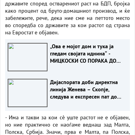
државите според остварениот раст на БДП, бројка
како процент од бруто-домашниот производ, и ќе
забележите, рече, дека ние сме на петтото место
во споредба со државите за кои растот од страна
на Евростат е објавен.
„Ова е мојот дом и тука ја
гледам својата иднина“ -
МИЦКОСКИ СО ПОРАКА ДО
ЖИТЕЛИТЕ НА НОВО СЕЛО
Дијаспората доби директна
линија Женева – Скопје,
следува и експресен пат до
Ново Село
- Има и такви за кои сè уште растот не е објавен,
но ние практично се наоѓаме веднаш зад Малта,
Полска, Србија. Значи, прва е Малта, па Полска,