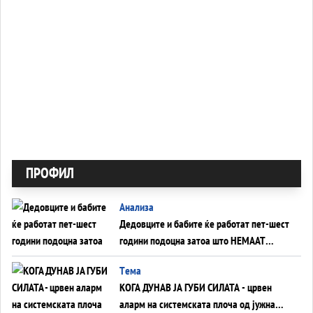
ПРОФИЛ
Анализа
Дедовците и бабите ќе работат пет-шест
години подоцна затоа што НЕМААТ
ВНУЦИ ДА ГИ ЗАМЕНАТ
Tема
КОГА ДУНАВ ЈА ГУБИ СИЛАТА - црвен
аларм на системската плоча од јужна