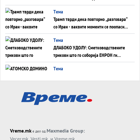
монопол на Западот?
Tема
Трамп тврди дека повторно „разговара“
со Иран - ваквите моменти се поопасни
од отворените закани
Tема
ДЛАБОКО УДОЛУ: Сметководствените
трикови што го соборија ЕНРОН ги
применуваат гигантите за ВИ
Tема
АТОМСКО ДОМИНО НА БЛИСКИОТ
ИСТОК
Tема
ОД ШАХЕД ДО СВЕТСКА ВОЈНА?
Обвинувањето кон Русија го поврзува
Блискиот Исток со украинското бојно
Тема
поле?
Vreme.mk
Maxmedia Group:
е дел од
Заборавете ги премиерите, ОВА СЕ
Vecer.mk
,
Vesti.mk
, и
Vreme.mk