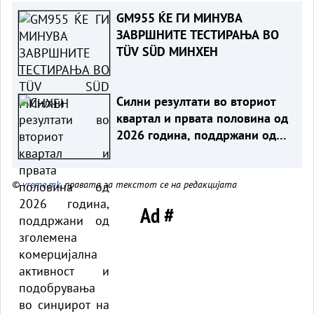
GM955 ЌЕ ГИ МИНУВА
ЗАВРШНИТЕ ТЕСТИРАЊА ВО
TÜV SÜD МИНХЕН
Силни резултати во вториот
квартал и првата половина од
2026 година, поддржани од
зголемена комерцијална
активност и подобрувања во
©
vreme.mk
, правата за текстот се на редакцијата
синџирот на снабдување
Ad #