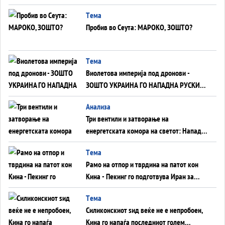
Германија до Црното Море...
Tема
Пробив во Сеута: МАРОКО, ЗОШТО?
Tема
Виолетова империја под дронови -
ЗОШТО УКРАИНА ГО НАПАДНА РУСКИОТ
WILDBERRIES
Aнализа
Три вентили и затворање на
енергетската комора на светот: Нападот
во Суец најавува глобален енергетски
Tема
инфаркт?
Рамо на отпор и тврдина на патот кон
Кина - Пекинг го подготвува Иран за
американска копнена инвазија
Tема
Силиконскиот ѕид веќе не е непробоен,
Кина го напаѓа последниот голем