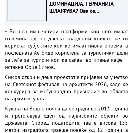
ДОМИНАЦИЈА, ГЕРМАНИЈА
ШЛАЈФУВА? Ова се
најбрзорастечките економии
во Еврозоната
- Во неа има четири платформи кои што имаат
големина од по двеста квардрати коишто ќе ги
користат субјектите кои ќе имаат нивна опрема, а
последната ќе биде користена за туристички цели
за луѓе за туристи кои ќе сакаат во пиење кафе –
истакна Орце Симов.
Симов откри и дека проектот е пријавен за учество
на Светскиот фестивал на архитекти 2026, каде ќе
конкурира за меѓународно признание во областа
на архитектурата.
Кулата на Водно почна да се гради во 2013 година
и претставува еден од највисоките објекти во
државата. Според податоците, таа е висока 155
метри, изградбата траеше повеќе од 12 години, а