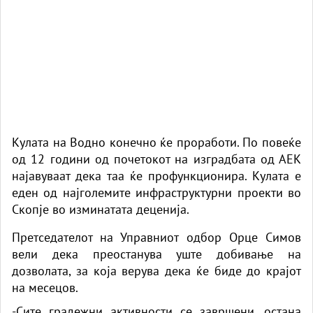
Кулата на Водно конечно ќе проработи. По повеќе
од 12 години од почетокот на изградбата од АЕК
најавуваат дека таа ќе профункционира. Кулата е
еден од најголемите инфраструктурни проекти во
Скопје во изминатата деценија.
Претседателот на Управниот одбор Орце Симов
вели дека преостанува уште добивање на
дозволата, за која верува дека ќе биде до крајот
на месецов.
-Сите градежни активности се завршени, остана