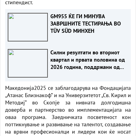
стипендист.
GM955 ЌЕ ГИ МИНУВА
ЗАВРШНИТЕ ТЕСТИРАЊА ВО
TÜV SÜD МИНХЕН
Силни резултати во вториот
квартал и првата половина од
2026 година, поддржани од
зголемена комерцијална
активност и подобрувања во
Македонија2025 се заблагодарува на Фондацијата
синџирот на снабдување
„Атанас Близнакоф” и на Универзитетот „Св. Кирил и
Методиј” во Скопје за нивната долгодишна
доверба и партнерство во имплементацијата на
оваа програма. Заедничката посветеност кон
поттикнување и развивање на талентот, создавање
на врвни професионалци и лидери кои ќе носат