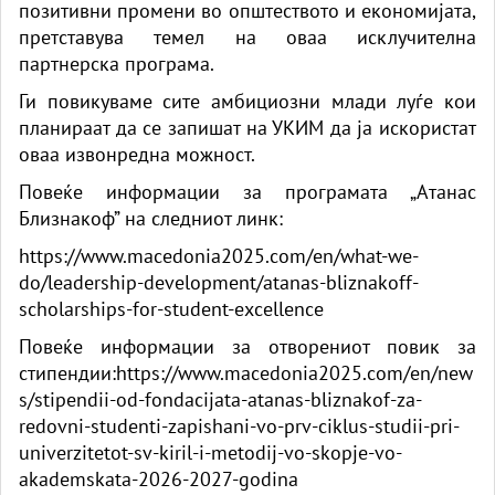
позитивни промени во општеството и економијата,
претставува темел на оваа исклучителна
партнерска програма.
Ги повикуваме сите амбициозни млади луѓе кои
планираат да се запишат на УКИМ да ја искористат
оваа извонредна можност.
Повеќе информации за програмата „Атанас
Близнакоф” на следниот линк:
https://www.macedonia2025.com/en/what-we-
do/leadership-development/atanas-bliznakoff-
scholarships-for-student-excellence
Повеќе информации за отворениот повик за
стипендии:
https://www.macedonia2025.com/en/new
s/stipendii-od-fondacijata-atanas-bliznakof-za-
redovni-studenti-zapishani-vo-prv-ciklus-studii-pri-
univerzitetot-sv-kiril-i-metodij-vo-skopje-vo-
akademskata-2026-2027-godina