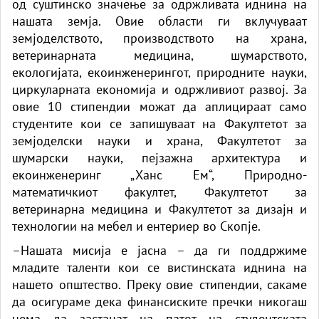
од суштинско значење за одржливата иднина на
нашата земја. Овие области ги вклучуваат
земјоделството, производството на храна,
ветеринарната медицина, шумарството,
екологијата, екоинженерингот, природните науки,
циркуларната економија и одржливиот развој. За
овие 10 стипендии можат да аплицираат само
студентите кои се запишуваат на Факултетот за
земјоделски науки и храна, Факултетот за
шумарски науки, пејзажна архитектура и
екоинженеринг „Ханс Ем“, Природно-
математичкиот факултет, Факултетот за
ветеринарна медицина и Факултетот за дизајн и
технологии на мебел и ентериер во Скопје.
–Нашата мисија е јасна – да ги поддржиме
младите таленти кои се вистинската иднина на
нашето општество. Преку овие стипендии, сакаме
да осигураме дека финансиските пречки никогаш
нема да застанат на патот на студентската