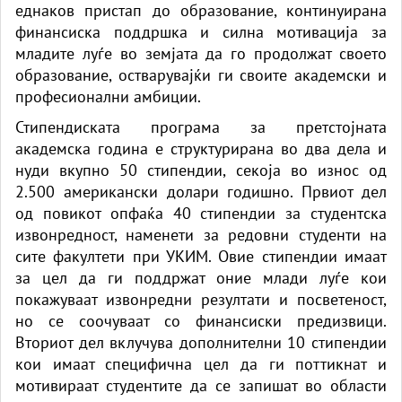
еднаков пристап до образование, континуирана
финансиска поддршка и силна мотивација за
младите луѓе во земјата да го продолжат своето
образование, остварувајќи ги своите академски и
професионални амбиции.
Стипендиската програма за претстојната
академска година е структурирана во два дела и
нуди вкупно 50 стипендии, секоја во износ од
2.500 американски долари годишно. Првиот дел
од повикот опфаќа 40 стипендии за студентска
извонредност, наменети за редовни студенти на
сите факултети при УКИМ. Овие стипендии имаат
за цел да ги поддржат оние млади луѓе кои
покажуваат извонредни резултати и посветеност,
но се соочуваат со финансиски предизвици.
Вториот дел вклучува дополнителни 10 стипендии
кои имаат специфична цел да ги поттикнат и
мотивираат студентите да се запишат во области