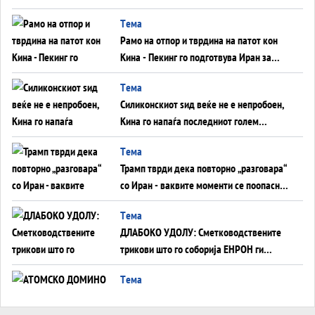
во Суец најавува глобален енергетски
Tема
инфаркт?
Рамо на отпор и тврдина на патот кон
Кина - Пекинг го подготвува Иран за
американска копнена инвазија
Tема
Силиконскиот ѕид веќе не е непробоен,
Кина го напаѓа последниот голем
монопол на Западот?
Tема
Трамп тврди дека повторно „разговара“
со Иран - ваквите моменти се поопасни
од отворените закани
Tема
ДЛАБОКО УДОЛУ: Сметководствените
трикови што го соборија ЕНРОН ги
применуваат гигантите за ВИ
Tема
АТОМСКО ДОМИНО НА БЛИСКИОТ
ИСТОК