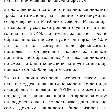
истакна претставник на Македонија2025.
За да аплицираат за овие стипендии, кандидатите
треба да ги исполнуваат следните критериуми: да
се државјани на Република Северна Македонија,
да се запишуваат како редовни студенти во прва
година на УКИМ, да имаат завршено средно
образование со просечен успех од најмалку 4,0 и
да доаѓаат од семејства каде финансиската
поддршка е од витално значење за нивното
понатамошно образование. Исто така, кандидатите
не смеат да бидат корисници на друга стипендија
повисока од 6.000 денари месечно.
За сите заинтересирани, особено сакаме да
истакнеме, дека апликанти не мора веќе да бидат
официјално запишани на УКИМ во моментот на
поднесување на апликацијата. Потврдата за статус
на редовен студент се доставува дополнително,
само доколку кандидатот биде избран за