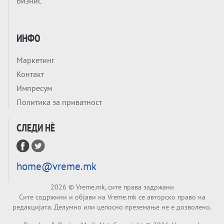
Бизнис
урива заштитниот ѕид, улиците се полнат
со отпор, а Европа гледа почеток на
Tема
голем потрес?
Кинеска ракета испукана во Пацификот.
ИНФО
Што значи тоа за СТРАТЕШКИОТ ЈАЗИК
ВО СВЕТОТ?
Маркетинг
Tема
Контакт
Брисел ги менува правилата за
Импресум
проширување: НОВИ ЗАШТИТНИ
Политика за приватност
МЕХАНИЗМИ ЗА ИДНИТЕ ЧЛЕНКИ НА ЕУ
Вечер Анализа
СЛЕДИ НÈ
БЕШЕ ЕДНАШ ЕДЕН СДСМ... А што остана
од него, најмногу знае Обвинителството
Тема
home@vreme.mk
РЕСТАВРАЦИЈА на НАТО во Анкара
2026
© Vreme.mk, сите права задржани
Сите содржини и објави на Vreme.mk се авторско право на
Тема
редакцијата. Делумно или целосно преземање не е дозволено.
СУРОВА РЕАЛНОСТ ВО ШТО БИ БИЛО