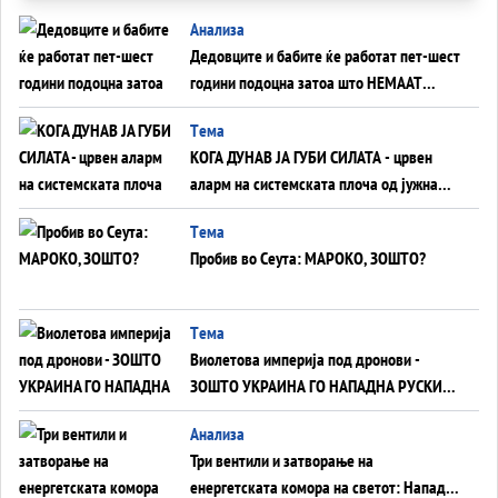
Анализа
Дедовците и бабите ќе работат пет-шест
години подоцна затоа што НЕМААТ
ВНУЦИ ДА ГИ ЗАМЕНАТ
Tема
КОГА ДУНАВ ЈА ГУБИ СИЛАТА - црвен
аларм на системската плоча од јужна
Германија до Црното Море...
Tема
Пробив во Сеута: МАРОКО, ЗОШТО?
Tема
Виолетова империја под дронови -
ЗОШТО УКРАИНА ГО НАПАДНА РУСКИОТ
WILDBERRIES
Aнализа
Три вентили и затворање на
енергетската комора на светот: Нападот