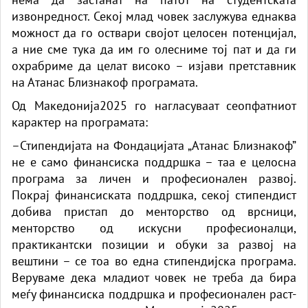
извонредност. Секој млад човек заслужува еднаква
можност да го оствари својот целосен потенцијал,
а ние сме тука да им го олесниме тој пат и да ги
охрабриме да целат високо – изјави претставник
на Атанас Близнакоф програмата.
Од Македонија2025 го нагласуваат сеопфатниот
карактер на програмата:
–Стипендијата на Фондацијата „Атанас Близнакоф”
не е само финансиска поддршка – таа е целосна
програма за личен и професионален развој.
Покрај финансиската поддршка, секој стипендист
добива пристап до менторство од врсници,
менторство од искусни професионалци,
практикантски позиции и обуки за развој на
вештини – се тоа во една стипендијска програма.
Веруваме дека младиот човек не треба да бира
меѓу финансиска поддршка и професионален раст-