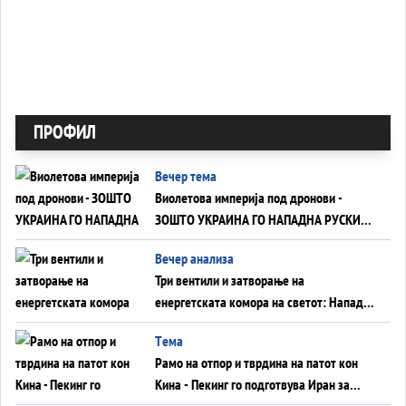
ПРОФИЛ
Вечер тема
Виолетова империја под дронови -
ЗОШТО УКРАИНА ГО НАПАДНА РУСКИОТ
WILDBERRIES
Вечер анализа
Три вентили и затворање на
енергетската комора на светот: Нападот
во Суец најавува глобален енергетски
Tема
инфаркт?
Рамо на отпор и тврдина на патот кон
Кина - Пекинг го подготвува Иран за
американска копнена инвазија