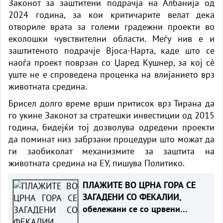
Законот за заштитени подрачја на Албанија од
2024 година, за кои критичарите велат дека
отвориле врата за големи градежни проекти во
еколошки чувствителни области. Меѓу нив е и
заштитеното подрачје Вјоса-Нарта, каде што се
наоѓа проект поврзан со Џаред Кушнер, за кој сè
уште не е спроведена проценка на влијанието врз
животната средина.
Брисел долго време врши притисок врз Тирана да
го укине Законот за стратешки инвестиции од 2015
година, бидејќи тој дозволува одредени проекти
да поминат низ забрзани процедури што можат да
ги заобиколат механизмите за заштита на
животната средина на ЕУ, пишува Политико.
ПЛАЖИТЕ ВО ЦРНА ГОРА СЕ
ЗАГАДЕНИ СО ФЕКАЛИИ,
обележани се со црвени
знамиња