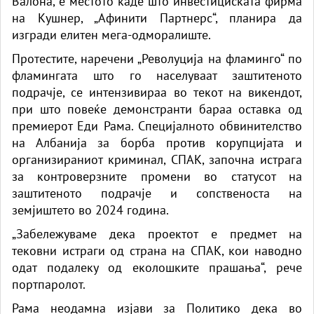
Валона, е местото каде што инвестициската фирма
на Кушнер, „Афинити Партнерс“, планира да
изгради елитен мега-одморалиште.
Протестите, наречени „Револуција на фламинго“ по
фламингата што го населуваат заштитеното
подрачје, се интензивираа во текот на викендот,
при што повеќе демонстранти бараа оставка од
премиерот Еди Рама. Специјалното обвинителство
на Албанија за борба против корупцијата и
организираниот криминал, СПАК, започна истрага
за контроверзните промени во статусот на
заштитеното подрачје и сопственоста на
земјиштето во 2024 година.
„Забележуваме дека проектот е предмет на
тековни истраги од страна на СПАК, кои наводно
одат подалеку од еколошките прашања“, рече
портпаролот.
Рама неодамна изјави за Политико дека во