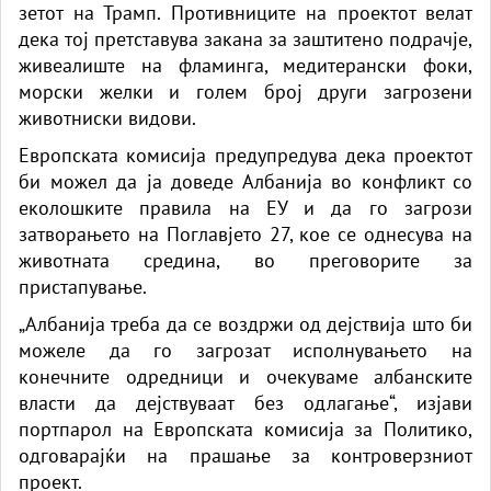
зетот на Трамп. Противниците на проектот велат
дека тој претставува закана за заштитено подрачје,
живеалиште на фламинга, медитерански фоки,
морски желки и голем број други загрозени
животниски видови.
Европската комисија предупредува дека проектот
би можел да ја доведе Албанија во конфликт со
еколошките правила на ЕУ и да го загрози
затворањето на Поглавјето 27, кое се однесува на
животната средина, во преговорите за
пристапување.
„Албанија треба да се воздржи од дејствија што би
можеле да го загрозат исполнувањето на
конечните одредници и очекуваме албанските
власти да дејствуваат без одлагање“, изјави
портпарол на Европската комисија за Политико,
одговарајќи на прашање за контроверзниот
проект.