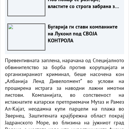
властите со строга забрана за
жителит
Бугарија ги стави компаниите
на Лукоил под СВОЈА
КОНТРОЛА
Превентивната заплена, нарачана од Специјалното
обвинителство за борба против корупцијата и
организираниот криминал, беше насочена кон
„Албанија Ленд Дивелопмент“ во услови на
проширена истрага за наводни лажни имотни
листови. Компанијата, во сопственост на
истакнатите катарски претприемачи Мутаз и Рамез
Ал-Кајат, неодамна купи парцели на плажа во
Звернец. Заштитената крајбрежна област покрај
Јадранското Море, во близина на јужниот град