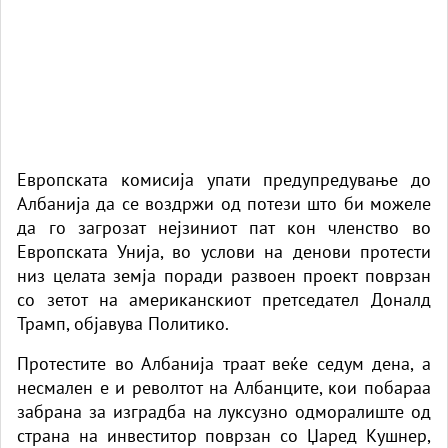
Европската комисија упати предупредување до
Албанија да се воздржи од потези што би можеле
да го загрозат нејзиниот пат кон членство во
Европската Унија, во услови на денови протести
низ целата земја поради развоен проект поврзан
со зетот на американскиот претседател Доналд
Трамп, објавува
Политико
.
Протестите во Албанија траат веќе седум дена, а
несмален е и револтот на Албанците, кои побараа
забрана за изградба на луксузно одморалиште од
страна на инвеститор поврзан со Џаред Кушнер,