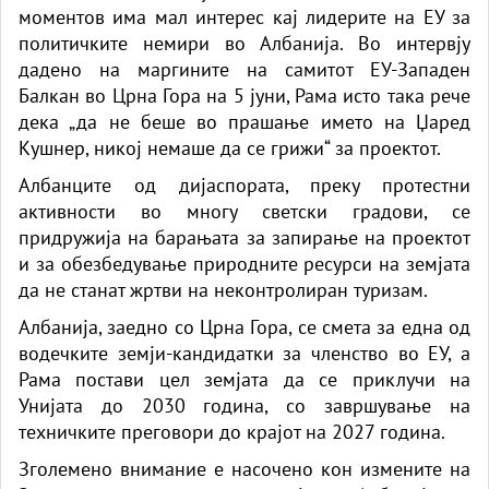
моментов има мал интерес кај лидерите на ЕУ за
политичките немири во Албанија. Во интервју
дадено на маргините на самитот ЕУ-Западен
Балкан во Црна Гора на 5 јуни, Рама исто така рече
дека „да не беше во прашање името на Џаред
Кушнер, никој немаше да се грижи“ за проектот.
Албанците од дијаспората, преку протестни
активности во многу светски градови, се
придружија на барањата за запирање на проектот
и за обезбедување природните ресурси на земјата
да не станат жртви на неконтролиран туризам.
Албанија, заедно со Црна Гора, се смета за една од
водечките земји-кандидатки за членство во ЕУ, а
Рама постави цел земјата да се приклучи на
Унијата до 2030 година, со завршување на
техничките преговори до крајот на 2027 година.
Зголемено внимание е насочено кон измените на