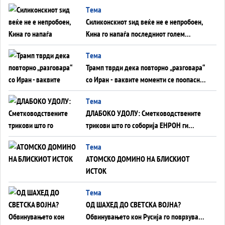
Tема
Силиконскиот ѕид веќе не е непробоен,
Кина го напаѓа последниот голем
монопол на Западот?
Tема
Трамп тврди дека повторно „разговара“
со Иран - ваквите моменти се поопасни
од отворените закани
Tема
ДЛАБОКО УДОЛУ: Сметководствените
трикови што го соборија ЕНРОН ги
применуваат гигантите за ВИ
Tема
АТОМСКО ДОМИНО НА БЛИСКИОТ
ИСТОК
Tема
ОД ШАХЕД ДО СВЕТСКА ВОЈНА?
Обвинувањето кон Русија го поврзува