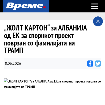
Open m
„ЖОЛТ КАРТОН“ за АЛБАНИЈА
од ЕК за спорниот проект
поврзан со фамилијата на
ТРАМП
8.06.2026