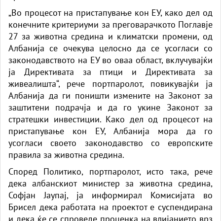
„Во процесот на пристапување кон ЕУ, како дел од
конечните критериуми за преговарачкото Поглавје
27 за животна средина и климатски промени, од
Албанија се очекува целосно да се усогласи со
законодавството на ЕУ во оваа област, вклучувајќи
ја Директивата за птици и Директивата за
живеалишта“, рече портпаролот, повикувајќи ја
Албанија да ги поништи измените на Законот за
заштитени подрачја и да го укине Законот за
стратешки инвестиции. Како дел од процесот на
пристапување кон ЕУ, Албанија мора да го
усогласи своето законодавство со европските
правила за животна средина.
Според Политико, портпаролот, исто така, рече
дека албанскиот министер за животна средина,
Софјан Јаупај, ја информирал Комисијата во
Брисел дека работата на проектот е суспендирана
и дека ќе се спроведе проценка на влијанието врз