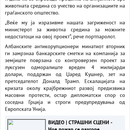
животната средина со учество на организациите на
граѓанското општество.
„Веќе му ја изразивме нашата загриженост на
министерот за животна средина за можните
недостатоци на овој проект“, рече портпаролот.
Албанските антикорупционери минатиот вторник
ги замрзнаа банкарските сметки на компанија за
земјиште поврзана со контроверзен проект за
луксузен одморалиште вреден 4 милијарди
долари, поддржан од Џаред Кушнер, зет на
претседателот Доналд Трамп. Ескалацијата на
кризата околу крајбрежниот развој предизвика
масовни протести, остар дипломатски спор со
соседна Грција и строги предупредувања од
Европската Унија.
ВИДЕО | СТРАШНИ СЦЕНИ -
Нов пожар се разгоре,