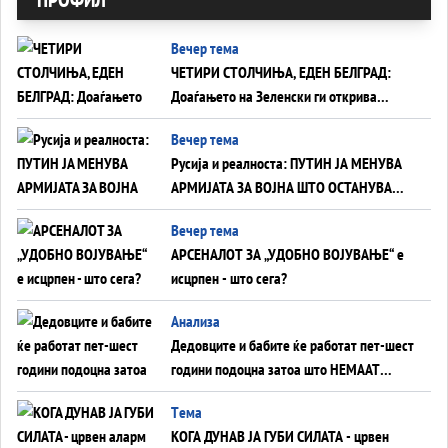
Вечер тема
ЧЕТИРИ СТОЛЧИЊА, ЕДЕН БЕЛГРАД:
Доаѓањето на Зеленски ги открива
тајните на политиката на балансирање
Вечер тема
на Вучиќ
Русија и реалноста: ПУТИН ЈА МЕНУВА
АРМИЈАТА ЗА ВОЈНА ШТО ОСТАНУВА
БЕЗ ФРОНТ
Вечер тема
АРСЕНАЛОТ ЗА „УДОБНО ВОЈУВАЊЕ“ е
исцрпен - што сега?
Анализа
Дедовците и бабите ќе работат пет-шест
години подоцна затоа што НЕМААТ
ВНУЦИ ДА ГИ ЗАМЕНАТ
Tема
КОГА ДУНАВ ЈА ГУБИ СИЛАТА - црвен