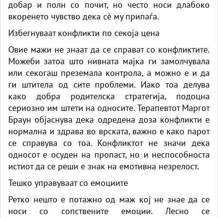
добар и полн со почит, но често носи длабоко
вкоренето чувство дека сè му припаѓа.
Избегнуваат конфликти по секоја цена
Овие мажи не знаат да се справат со конфликтите.
Можеби затоа што нивната мајка ги замолчувала
или секогаш преземала контрола, а можно е и да
ги штитела од сите проблеми. Иако тоа делува
како добра родителска стратегија, подоцна
сериозно им штети на односите. Терапевтот Маргот
Браун објаснува дека одредена доза конфликти е
нормална и здрава во врската, важно е како парот
се справува со тоа. Конфликтот не значи дека
односот е осуден на пропаст, но и неспособноста
истиот да се реши е знак на емотивна незрелост.
Тешко управуваат со емоциите
Ретко нешто е потажно од маж кој не знае да се
носи со сопствените емоции. Лесно се