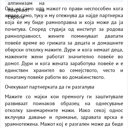
Ова не само што мажот го прави неспособен кога
живее само, туку и му отежнува да најде партнерка
која ќе му биде рамноправна и која може да ја
почитува. Според студија од институт за родова
рамноправност, жените поминуваат двапати
повеќе време во грижата за децата и домашните
обврски отколку мажите. Дури и кога немаат деца,
мажените жени работат значително повеќе во
домот. Дури и кога жената заработува повеќе и е
единствен хранител во семејството, често и
понатаму повеќе работи во домаќинството.
Очекуваат партнерката да ги разгалува
Мажите со мајки кои премногу ги заштитувале
развиваат поинаков образец на однесување
отколку занемарените мажи. Иако секој однос
вклучува давање и примање, здравата врска е
урамнотежена. Мажот кој е разгален може да биде