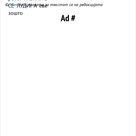
©
vreme.mk
, правата за текстот се на редакцијата
Ad #