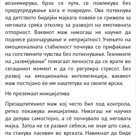
вознемирува, брзо се лути, се повлекува без
предупредување кога е повреден. Ова потекнува
од детството бидејќи мајката повеќе се грижела за
неговата среќа отколку за развојот на емотивната
отпорност. Ваквиот маж никогаш не научил да
поднесе разочарување и непријатност. Учењето на
емоционалната стабилност почнува со прифаќање
на сопствените чувства без потиснување. Техниките
на „заземјување“ помагаат личноста да се врати во
сегашниот момент и да го регулира стресот. Без
развој на емоционална интелигенција, ваквиот
маж постојано ќе им наштетува на своите врски.
Не преземаат иницијатива
Презаштитениот маж кој често бил под контрола,
ретко покажува иницијатива. Никогаш не научил
да делува самостојно, а сè почнувало од неговата
мајка. Затоа не се развил себеси, не знае што сака,
па станува пасивен во врската. Навикнал да биде