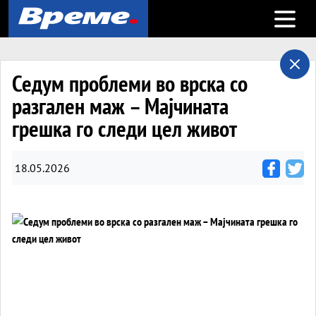
Open m
Седум проблеми во врска со
разгален маж – Мајчината
грешка го следи цел живот
18.05.2026