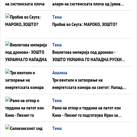
аларм на системската плоча од јужна
Германија до Црното Море...
Tема
Пробив во Сеута: МАРОКО, ЗОШТО?
Tема
Виолетова империја под дронови -
ЗОШТО УКРАИНА ГО НАПАДНА РУСКИОТ
WILDBERRIES
Aнализа
Три вентили и затворање на
енергетската комора на светот: Нападот
во Суец најавува глобален енергетски
Tема
инфаркт?
Рамо на отпор и тврдина на патот кон
Кина - Пекинг го подготвува Иран за
американска копнена инвазија
Tема
Силиконскиот ѕид веќе не е непробоен,