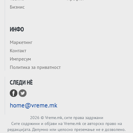
Заборавете ги премиерите, ОВА СЕ
Бизнис
ЛУЃЕТО ШТО РЕШАВААТ ЗА МИР, ВОЈНА,
СОЖИВОТ ИЛИ ПРОПАСТ
Анализа
Приватни факултети - ОД ПРЕСТИЖ
ИНФО
НЕКОГАШ ДЕНЕС ДО ФАБРИКИ ЗА
ДИПЛОМИ
Маркетинг
Tема
Контакт
БАЛКАНОТ КАКО ДОКУМЕНТ НА ТУЃА
Импресум
МАСА: Берлинскиот договор од 1878 и
Политика за приватност
европската уметност за уредување на
Tема
туѓи судбини
СЛЕДИ НÈ
ГЕРМАНИЈА Е ПРЕД ЕКСПЛОЗИЈА? АfD го
урива заштитниот ѕид, улиците се полнат
со отпор, а Европа гледа почеток на
Tема
голем потрес?
home@vreme.mk
Кинеска ракета испукана во Пацификот.
Што значи тоа за СТРАТЕШКИОТ ЈАЗИК
2026
© Vreme.mk, сите права задржани
ВО СВЕТОТ?
Сите содржини и објави на Vreme.mk се авторско право на
Tема
редакцијата. Делумно или целосно преземање не е дозволено.