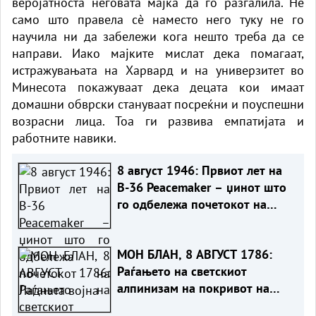
веројатноста неговата мајка да го разгалила. Не
само што правела сè наместо него туку не го
научила ни да забележи кога нешто треба да се
направи. Иако мајките мислат дека помагаат,
истражувањата на Харвард и на универзитет во
Минесота покажуваат дека децата кои имаат
домашни обврски стануваат посреќни и поуспешни
возрасни лица. Тоа ги развива емпатијата и
работните навики.
8 август 1946: Првиот лет на
B-36 Peacemaker – џинот што
го одбележа почетокот на
Ладната војна
МОН БЛАН, 8 АВГУСТ 1786:
Раѓањето на светскиот
алпинизам на покривот на
Европа