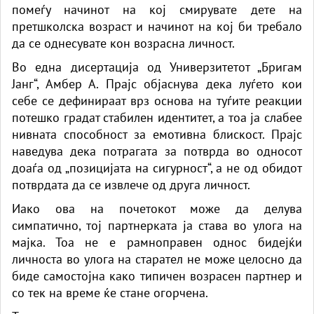
помеѓу начинот на кој смирувате дете на
претшколска возраст и начинот на кој би требало
да се однесувате кон возрасна личност.
Во една дисертација од Универзитетот „Бригам
Јанг“, Амбер А. Прајс објаснува дека луѓето кои
себе се дефинираат врз основа на туѓите реакции
потешко градат стабилен идентитет, а тоа ја слабее
нивната способност за емотивна блискост. Прајс
наведува дека потрагата за потврда во односот
доаѓа од „позицијата на сигурност“, а не од обидот
потврдата да се извлече од друга личност.
Иако ова на почетокот може да делува
симпатично, тој партнерката ја става во улога на
мајка. Тоа не е рамноправен однос бидејќи
личноста во улога на старател не може целосно да
биде самостојна како типичен возрасен партнер и
со тек на време ќе стане огорчена.