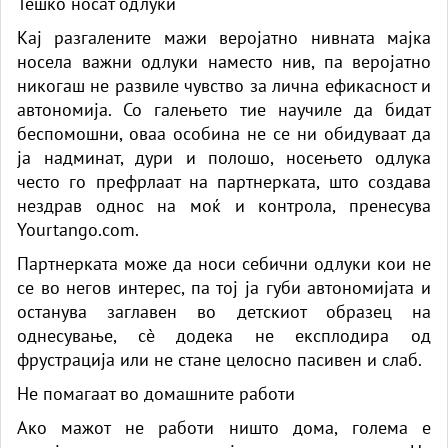
Тешко носат одлуки
Кај разгалените мажи веројатно нивната мајка
носела важни одлуки наместо нив, па веројатно
никогаш не развиле чувство за лична ефикасност и
автономија. Со галењето тие научиле да бидат
беспомошни, оваа особина не се ни обидуваат да
ја надминат, дури и полошо, носењето одлука
често го префрлаат на партнерката, што создава
нездрав однос на моќ и контрола, пренесува
Yourtango.com.
Партнерката може да носи себични одлуки кои не
се во негов интерес, па тој ја губи автономијата и
останува заглавен во детскиот образец на
однесување, сè додека не експлодира од
фрустрација или не стане целосно пасивен и слаб.
Не помагаат во домашните работи
Ако мажот не работи ништо дома, голема е