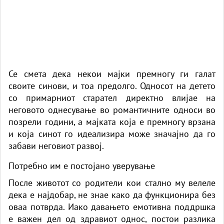
Се смета дека некои мајки премногу ги галат
своите синови, и тоа предолго. Односот на детето
со примарниот старател директно влијае на
неговото однесување во романтичните односи во
позрели години, а мајката која е премногу врзана
и која синот го идеализира може значајно да го
забави неговиот развој.
Потребно им е постојано уверување
После животот со родители кои стално му велеле
дека е најдобар, не знае како да функционира без
оваа потврда. Иако давањето емотивна поддршка
е важен дел од здравиот однос, постои разлика