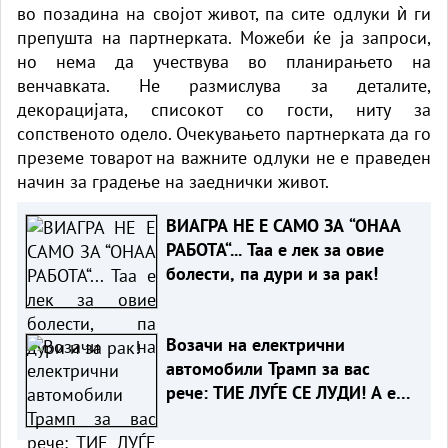
во позадина на својот живот, па сите одлуки ѝ ги
препушта на партнерката. Можеби ќе ја запроси,
но нема да учествува во планирањето на
венчавката. Не размислува за деталите,
декорацијата, списокот со гости, ниту за
сопственото одело. Очекувањето партнерката да го
преземе товарот на важните одлуки не е праведен
начин за градење на заеднички живот.
ВИАГРА НЕ Е САМО ЗА “ОНАА
РАБОТА“... Таа е лек за овие
болести, па дури и за рак!
Возачи на електрични
автомобили Трамп за вас
рече: ТИЕ ЛУЃЕ СЕ ЛУДИ! А еве
зошто