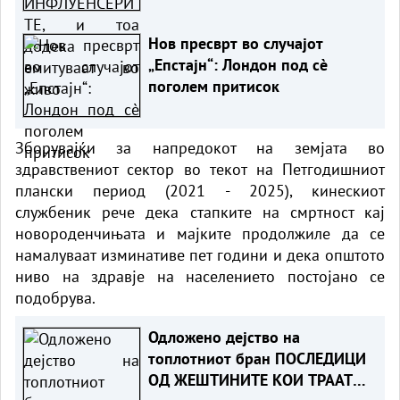
Нов пресврт во случајот
„Епстајн“: Лондон под сè
поголем притисок
Зборувајќи за напредокот на земјата во
здравствениот сектор во текот на Петгодишниот
плански период (2021 - 2025), кинескиот
службеник рече дека стапките на смртност кај
новороденчињата и мајките продолжиле да се
намалуваат изминативе пет години и дека општото
ниво на здравје на населението постојано се
подобрува.
Одложено дејство на
топлотниот бран ПОСЛЕДИЦИ
ОД ЖЕШТИНИТЕ КОИ ТРААТ