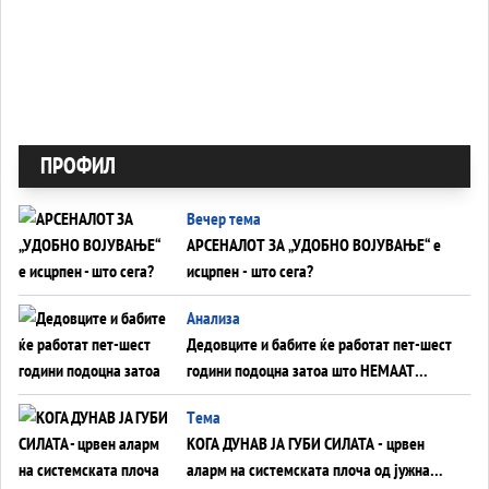
ПРОФИЛ
Вечер тема
АРСЕНАЛОТ ЗА „УДОБНО ВОЈУВАЊЕ“ е
исцрпен - што сега?
Анализа
Дедовците и бабите ќе работат пет-шест
години подоцна затоа што НЕМААТ
ВНУЦИ ДА ГИ ЗАМЕНАТ
Tема
КОГА ДУНАВ ЈА ГУБИ СИЛАТА - црвен
аларм на системската плоча од јужна