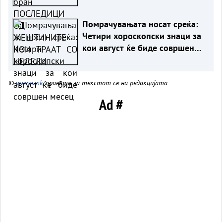
СО НЕДЕЛИ
Помрачувањата носат среќа:
Четири хороскопски знаци за
кои август ќе биде совршен
месец
©
vreme.mk
, правата за текстот се на редакцијата
Ad #