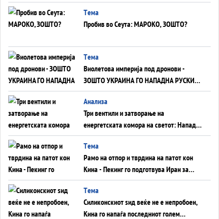
Германија до Црното Море...
Tема
Пробив во Сеута: МАРОКО, ЗОШТО?
Tема
Виолетова империја под дронови -
ЗОШТО УКРАИНА ГО НАПАДНА РУСКИОТ
WILDBERRIES
Aнализа
Три вентили и затворање на
енергетската комора на светот: Нападот
во Суец најавува глобален енергетски
Tема
инфаркт?
Рамо на отпор и тврдина на патот кон
Кина - Пекинг го подготвува Иран за
американска копнена инвазија
Tема
Силиконскиот ѕид веќе не е непробоен,
Кина го напаѓа последниот голем