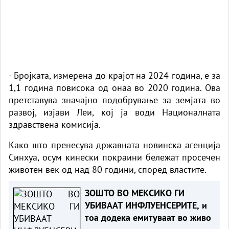
- Бројката, измерена до крајот на 2024 година, е за
1,1 година повисока од онаа во 2020 година. Ова
претставува значајно подобрување за земјата во
развој, изјави Леи, кој ја води Националната
здравствена комисија.
Како што пренесува државната новинска агенција
Синхуа, oсум кинески покраини бележат просечен
животен век од над 80 години, според властите.
ЗОШТО ВО МЕКСИКО ГИ
УБИВААТ ИНФЛУЕНСЕРИТЕ, и
тоа додека емитуваат во живо