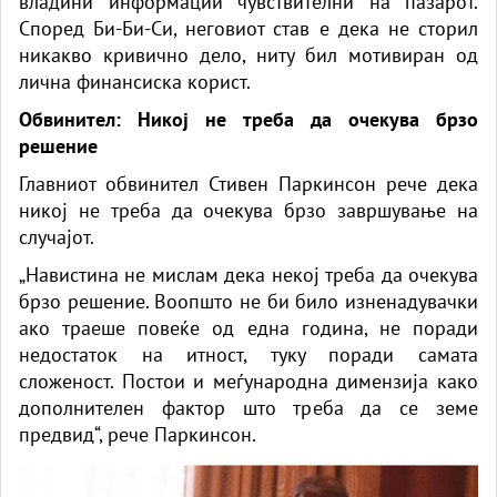
владини информации чувствителни на пазарот.
Според Би-Би-Си, неговиот став е дека не сторил
никакво кривично дело, ниту бил мотивиран од
лична финансиска корист.
Обвинител: Никој не треба да очекува брзо
решение
Главниот обвинител Стивен Паркинсон рече дека
никој не треба да очекува брзо завршување на
случајот.
„Навистина не мислам дека некој треба да очекува
брзо решение. Воопшто не би било изненадувачки
ако траеше повеќе од една година, не поради
недостаток на итност, туку поради самата
сложеност. Постои и меѓународна димензија како
дополнителен фактор што треба да се земе
предвид“, рече Паркинсон.