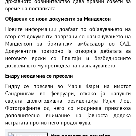
државното обвинителство дава правни совети за
време на постапката.
Објавени се нови документи за Манделсон
Новите информации доаѓаат по објавувањето на
втор сет документи поврзани со назначувањето на
Манделсон за британски амбасадор во САД.
Документите повторно ја отворија дебатата за
неговите врски со Епштајн и безбедносните
дозволи што му претходеа на назначувањето.
Ендру неодамна се пресели
Ендру се пресели во Марш Фарм на имотот
Сандрингам во февруари, откако ја напушти
својата долгогодишна резиденција Ројал Лоџ.
Фотографиите од него со модринка привлекоа
дополнително внимание на јавноста додека
истрагата против него продолжува.
Нов пресврт во случајот