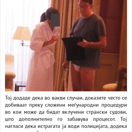
Тој додаде дека во вакви случаи, доказите често се
добиваат преку сложени меѓународни процедури
во кои може да бидат вклучени странски судови,
што дополнително го забавува процесот. Тој
нагласи дека истрагата ја води полицијата, додека