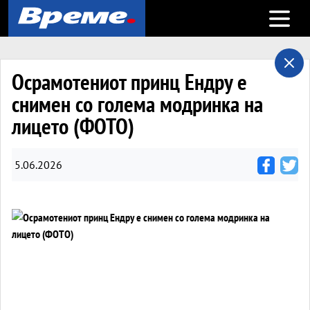
Open m
Осрамотениот принц Ендру е
снимен со голема модринка на
лицето (ФОТО)
5.06.2026