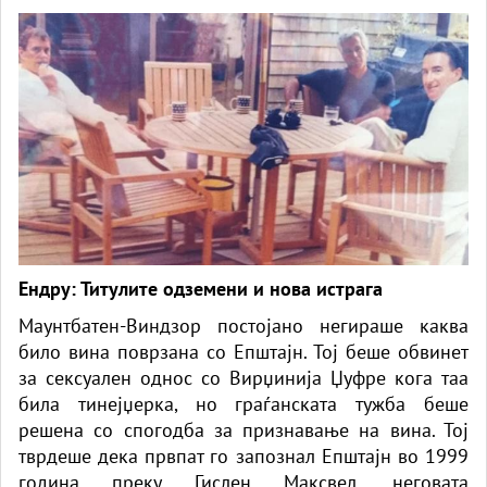
Ендру: Титулите одземени и нова истрага
Маунтбатен-Виндзор постојано негираше каква
било вина поврзана со Епштајн. Тој беше обвинет
за сексуален однос со Вирџинија Џуфре кога таа
била тинејџерка, но граѓанската тужба беше
решена со спогодба за признавање на вина. Тој
тврдеше дека првпат го запознал Епштајн во 1999
година преку Гислен Максвел, неговата