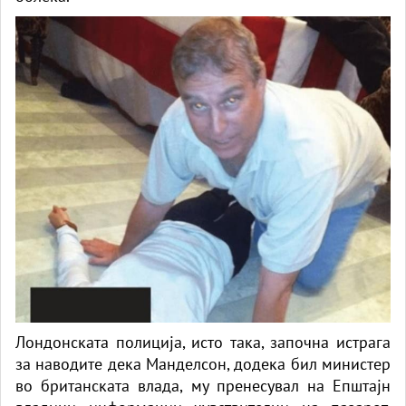
Лондонската полиција, исто така, започна истрага
за наводите дека Манделсон, додека бил министер
во британската влада, му пренесувал на Епштајн