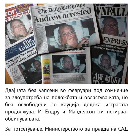
Двајцата беа уапсени во февруари под сомнение
за злоупотреба на положбата и овластувањата, но
беа ослободени со кауција додека истрагата
продолжува. И Ендру и Манделсон ги негираат
обвинувањата.
За потсетување, Министерството за правда на САД