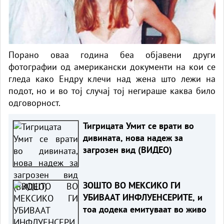
Порано оваа година беа објавени други
фотографии од американски документи на кои се
гледа како Ендру клечи над жена што лежи на
подот, но и во тој случај тој негираше каква било
одговорност.
Тигрицата Умит се врати во
дивината, нова надеж за
загрозен вид (ВИДЕО)
ЗОШТО ВО МЕКСИКО ГИ
УБИВААТ ИНФЛУЕНСЕРИТЕ, и
тоа додека емитуваат во живо