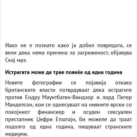
Иако не е познато како ја добил повредата, се
вели дека нема причина за загриженост,
објавува
Скај њуз.
Истрагата може да трае повеќе од една година
Новите фотографии се појавија откако
британските власти потврдуваат дека истрагите
против
Ендру
Маунтбатен-Виндзор и лорд Питер
Манделсон, кои се однесуваат на нивните врски со
покојниот финансиер и осуден сексуален
престапник Џефри Епштајн, би можеле да траат
подолго од една година, пишуваат странските
медиуми.