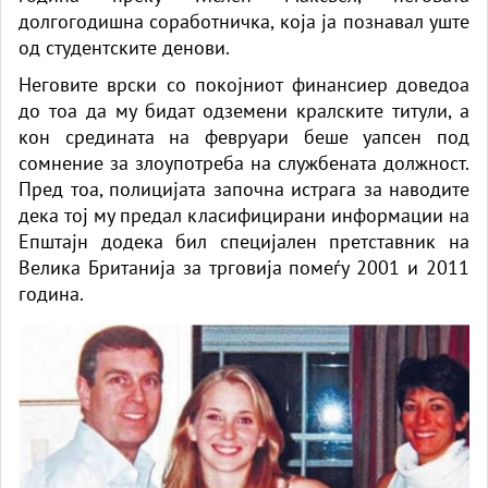
долгогодишна соработничка, која ја познавал уште
од студентските денови.
Неговите врски со покојниот финансиер доведоа
до тоа да му бидат одземени кралските титули, а
кон средината на февруари беше уапсен под
сомнение за злоупотреба на службената должност.
Пред тоа, полицијата започна истрага за наводите
дека тој му предал класифицирани информации на
Епштајн додека бил специјален претставник на
Велика Британија за трговија помеѓу 2001 и 2011
година.