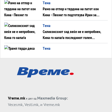
Tема
инфаркт?
Рамо на отпор и тврдина на патот кон
Кина - Пекинг го подготвува Иран за
американска копнена инвазија
Tема
Силиконскиот ѕид веќе не е непробоен,
Кина го напаѓа последниот голем
монопол на Западот?
Tема
Трамп тврди дека повторно „разговара“
со Иран - ваквите моменти се поопасни
од отворените закани
Tема
ДЛАБОКО УДОЛУ: Сметководствените
трикови што го соборија ЕНРОН ги
применуваат гигантите за ВИ
Tема
Vreme.mk
Maxmedia Group:
е дел од
АТОМСКО ДОМИНО НА БЛИСКИОТ
Vecer.mk
,
Vesti.mk
, и
Vreme.mk
ИСТОК