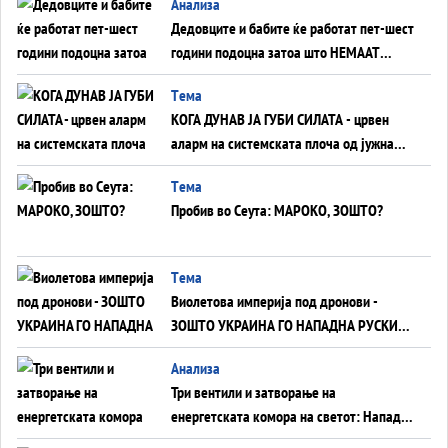
Анализа
Дедовците и бабите ќе работат пет-шест
години подоцна затоа што НЕМААТ
ВНУЦИ ДА ГИ ЗАМЕНАТ
Tема
КОГА ДУНАВ ЈА ГУБИ СИЛАТА - црвен
аларм на системската плоча од јужна
Германија до Црното Море...
Tема
Пробив во Сеута: МАРОКО, ЗОШТО?
Tема
Виолетова империја под дронови -
ЗОШТО УКРАИНА ГО НАПАДНА РУСКИОТ
WILDBERRIES
Aнализа
Три вентили и затворање на
енергетската комора на светот: Нападот
во Суец најавува глобален енергетски