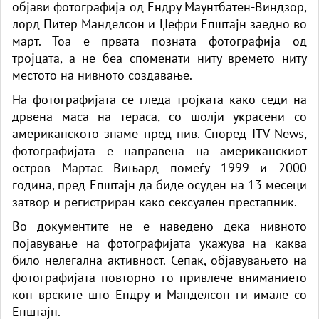
објави фотографија од Ендру Маунтбатен-Виндзор,
лорд Питер Манделсон и Џефри Епштајн заедно во
март. Тоа е првата позната фотографија од
тројцата, а не беа споменати ниту времето ниту
местото на нивното создавање.
На фотографијата се гледа тројката како седи на
дрвена маса на тераса, со шолји украсени со
американското знаме пред нив. Според ITV News,
фотографијата е направена на американскиот
остров Мартас Вињард помеѓу 1999 и 2000
година, пред Епштајн да биде осуден на 13 месеци
затвор и регистриран како сексуален престапник.
Во документите не е наведено дека нивното
појавување на фотографијата укажува на каква
било нелегална активност. Сепак, објавувањето на
фотографијата повторно го привлече вниманието
кон врските што Ендру и Манделсон ги имале со
Епштајн.