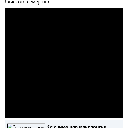
блиското семејство.
Се снима нов македонски