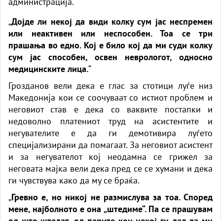
администрација.
„
Дојде ли некој да види колку сум јас неспремен
или неактивен или неспособен. Тоа се три
прашања во едно. Кој е било кој да ми суди колку
сум јас способен, освен неврологот, односно
медицинските лица.
“
Грозданов вели дека е глас за стотици луѓе низ
Македонија кои се соочуваат со истиот проблем и
неговиот став е дека со ваквите постапки и
недоволно платениот труд на асистентите и
негувателите е да ги демотивира луѓето
специјализирани да помагаат. За неговиот асистент
и за негувателот кој неодамна се грижел за
неговата мајка вели дека пред се се хумани и дека
ги чувствува како да му се браќа.
„
Гревно е, но никој не размислува за тоа. Според
мене, најболното е она „штедиме“. Па се прашувам
од што штедат, од парите кои некој ги дал да ми