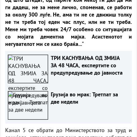
ги дадеш, не за мене лично, споменав, се работи
за околу 300 луѓе. Не, ама ти не се движиш толку
не ти треба тој еден час плус, или не ти треба.
Мене ми треба човек 24/7 особено со ситуацијата
со мојата дементна мајка. Асистенотот и
негувателот ми се како браќа...
“
ТРИ КАСНУВАЊА ОД ЗМИЈА
ЗА 48 ЧАСА, експертите со
предупредување до јавноста
Грузија во мрак: Третпат за
две недели
Канал 5 се обрати до Министерството за труд и