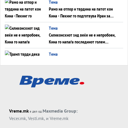
Tема
инфаркт?
Рамо на отпор и тврдина на патот кон
Кина - Пекинг го подготвува Иран за
американска копнена инвазија
Tема
Силиконскиот ѕид веќе не е непробоен,
Кина го напаѓа последниот голем
монопол на Западот?
Tема
Трамп тврди дека повторно „разговара“
со Иран - ваквите моменти се поопасни
од отворените закани
Tема
ДЛАБОКО УДОЛУ: Сметководствените
трикови што го соборија ЕНРОН ги
применуваат гигантите за ВИ
Tема
Vreme.mk
Maxmedia Group:
е дел од
АТОМСКО ДОМИНО НА БЛИСКИОТ
Vecer.mk
,
Vesti.mk
, и
Vreme.mk
ИСТОК