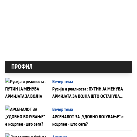
ПРОФИЛ
Вечер тема
Русија и реалноста: ПУТИН ЈА МЕНУВА
АРМИЈАТА ЗА ВОЈНА ШТО ОСТАНУВА
БЕЗ ФРОНТ
Вечер тема
АРСЕНАЛОТ ЗА „УДОБНО ВОЈУВАЊЕ“ е
исцрпен - што сега?
Анализа