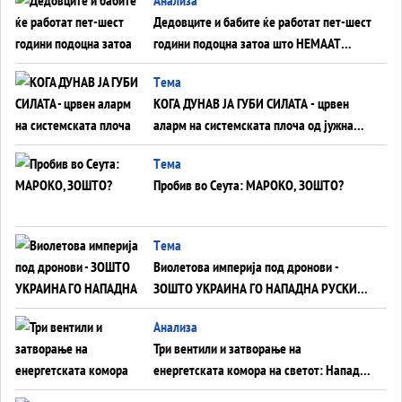
Дедовците и бабите ќе работат пет-шест
години подоцна затоа што НЕМААТ
ВНУЦИ ДА ГИ ЗАМЕНАТ
Tема
КОГА ДУНАВ ЈА ГУБИ СИЛАТА - црвен
аларм на системската плоча од јужна
Германија до Црното Море...
Tема
Пробив во Сеута: МАРОКО, ЗОШТО?
Tема
Виолетова империја под дронови -
ЗОШТО УКРАИНА ГО НАПАДНА РУСКИОТ
WILDBERRIES
Aнализа
Три вентили и затворање на
енергетската комора на светот: Нападот
во Суец најавува глобален енергетски