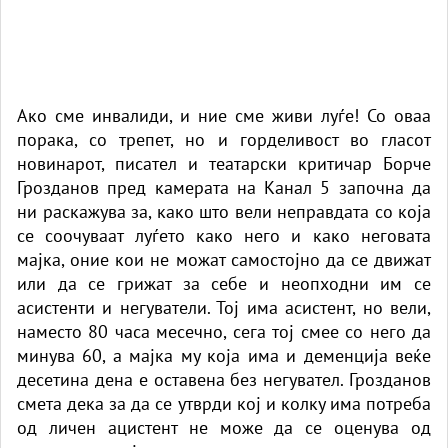
Ако сме инвалиди, и ние сме живи луѓе! Со оваа
порака, со трепет, но и горделивост во гласот
новинарот, писател и театарски критичар Борче
Грозданов пред камерата на Канал 5 започна да
ни раскажува за, како што вели неправдата со која
се соочуваат луѓето како него и како неговата
мајка, оние кои не можат самостојно да се движат
или да се грижат за себе и неопходни им се
асистенти и негуватели. Тој има асистент, но вели,
наместо 80 часа месечно, сега тој смее со него да
минува 60, а мајка му која има и деменција веќе
десетина дена е оставена без негувател. Грозданов
смета дека за да се утврди кој и колку има потреба
од личен ацистент не може да се оценува од