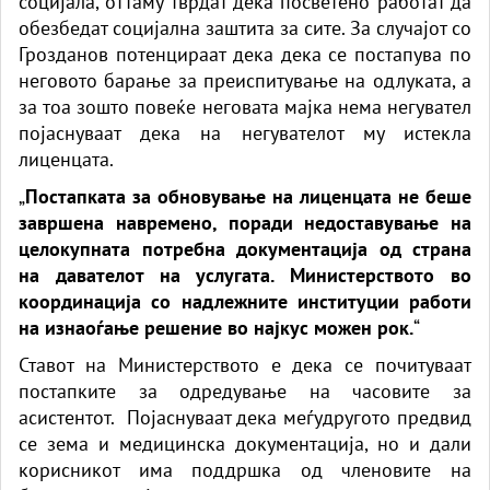
социјала, оттаму тврдат дека посветено работат да
обезбедат социјална заштита за сите. За случајот со
Грозданов потенцираат дека дека се постапува по
неговото барање за преиспитување на одлуката, а
за тоа зошто повеќе неговата мајка нема негувател
појаснуваат дека на негувателот му истекла
лиценцата.
„
Постапката за обновување на лиценцата не беше
завршена навремено, поради недоставување на
целокупната потребна документација од страна
на давателот на услугата. Министерството во
координација со надлежните институции работи
на изнаоѓање решение во најкус можен рок.
“
Ставот на Министерството е дека се почитуваат
постапките за одредување на часовите за
асистентот. Појаснуваат дека меѓудругото предвид
се зема и медицинска документација, но и дали
корисникот има поддршка од членовите на