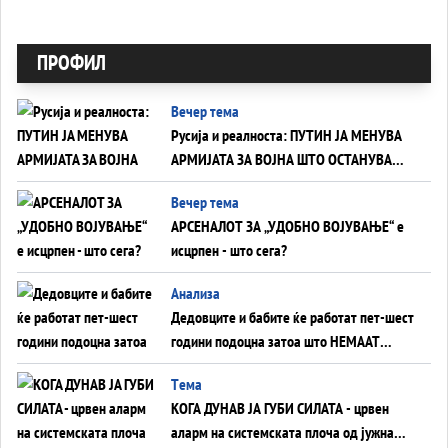
ПРОФИЛ
Вечер тема
Русија и реалноста: ПУТИН ЈА МЕНУВА
АРМИЈАТА ЗА ВОЈНА ШТО ОСТАНУВА
БЕЗ ФРОНТ
Вечер тема
АРСЕНАЛОТ ЗА „УДОБНО ВОЈУВАЊЕ“ е
исцрпен - што сега?
Анализа
Дедовците и бабите ќе работат пет-шест
години подоцна затоа што НЕМААТ
ВНУЦИ ДА ГИ ЗАМЕНАТ
Tема
КОГА ДУНАВ ЈА ГУБИ СИЛАТА - црвен
аларм на системската плоча од јужна