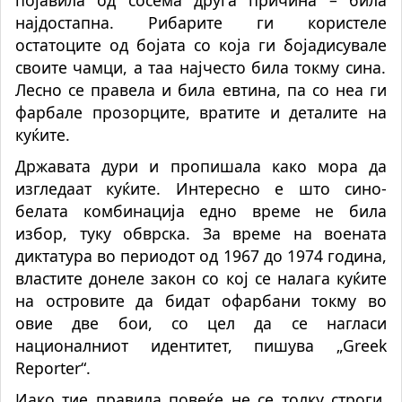
најдостапна. Рибарите ги користеле
остатоците од бојата со која ги
бојадисувале
своите чамци, а таа најчесто била токму сина.
Лесно се правела и била евтина, па со неа ги
фарбале прозорците, вратите и деталите на
куќите.
Државата дури и пропишала како мора да
изгледаат куќите. Интересно е што сино-
белата комбинација едно време не била
избор, туку обврска. За време на воената
диктатура во периодот од 1967 до 1974 година,
властите донеле закон со кој се налага куќите
на островите да бидат офарбани токму во
овие две бои, со цел да се нагласи
националниот идентитет, пишува „Greek
Reporter“.
Иако тие правила повеќе не се толку строги,