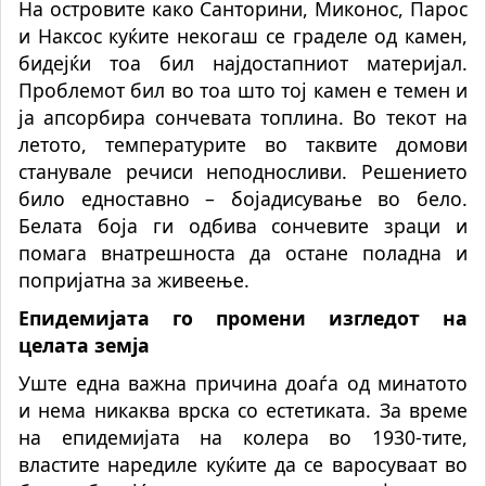
На островите како Санторини, Миконос, Парос
и Наксос куќите некогаш се граделе од камен,
бидејќи тоа бил најдостапниот материјал.
Проблемот бил во тоа што тој камен е темен и
ја апсорбира сончевата топлина. Во текот на
летото, температурите во таквите домови
станувале речиси неподносливи. Решението
било едноставно –
бојадисување
во бело.
Белата боја ги одбива сончевите зраци и
помага внатрешноста да остане поладна и
попријатна за живеење.
Епидемијата го промени изгледот на
целата земја
Уште една важна причина доаѓа од минатото
и нема никаква врска со естетиката. За време
на епидемијата на колера во 1930-тите,
властите наредиле куќите да се варосуваат во