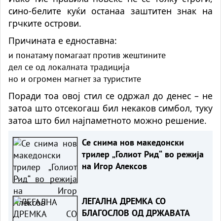
сино-белите куќи останаа заштитен знак на
грчките острови.
Причината
е едноставн
а
:
и понатаму помагаат против жештините
дел се од локалната традиција
но и огромен магнет за туристите
Поради тоа овој стил се одржал до денес – не
затоа што отсекогаш бил некаков симбол, туку
затоа што бил најпаметното можно решение.
Се снима нов македонски
трилер „Голиот Рид“ во режија
на Игор Алексов
ЛЕГАЛНА ДРЕМКА СО
БЛАГОСЛОВ ОД ДРЖАВАТА