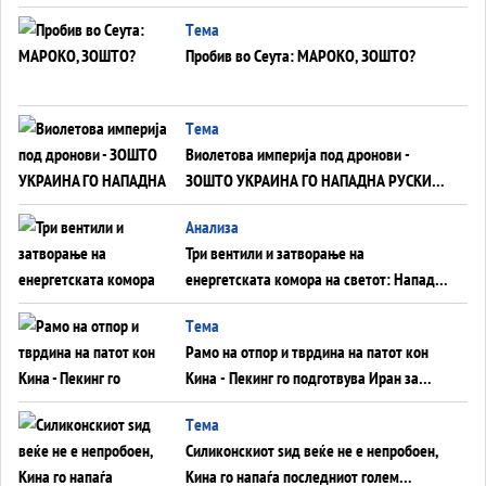
Германија до Црното Море...
Tема
Пробив во Сеута: МАРОКО, ЗОШТО?
Tема
Виолетова империја под дронови -
ЗОШТО УКРАИНА ГО НАПАДНА РУСКИОТ
WILDBERRIES
Aнализа
Три вентили и затворање на
енергетската комора на светот: Нападот
во Суец најавува глобален енергетски
Tема
инфаркт?
Рамо на отпор и тврдина на патот кон
Кина - Пекинг го подготвува Иран за
американска копнена инвазија
Tема
Силиконскиот ѕид веќе не е непробоен,
Кина го напаѓа последниот голем