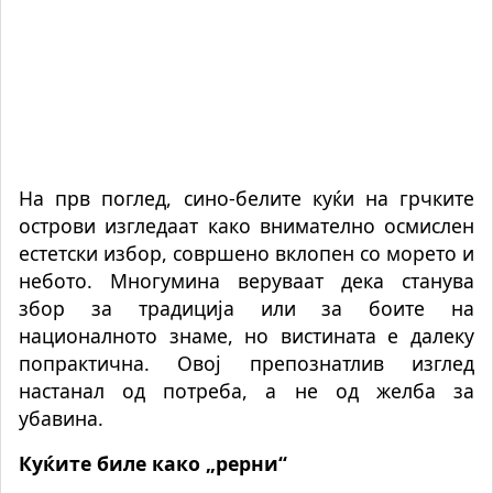
На прв поглед, сино-белите куќи на грчките
острови изгледаат како внимателно осмислен
естетски избор, совршено вклопен со морето и
небото. Многумина веруваат дека станува
збор за традиција или за боите на
националното знаме, но вистината е далеку
попрактична. Овој препознатлив изглед
настанал од потреба, а не од желба за
убавина.
Куќите биле како „рерни“