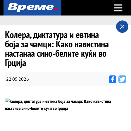
Open m
Колера, диктатура и евтина
боја за чамци: Како навистина
настанаа сино-белите куќи во
Грција
22.05.2026