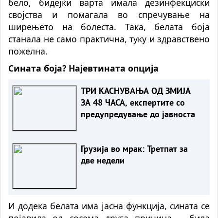
бело, бидејќи варта имала дезинфекциски
својства и помагала во спречување на
ширењето на болеста. Така, белата боја
станала не само практична, туку и здравствено
пожелна.
Сината боја? Најевтината опција
ТРИ КАСНУВАЊА ОД ЗМИЈА
ЗА 48 ЧАСА, експертите со
предупредување до јавноста
Грузија во мрак: Третпат за
две недели
И додека белата има јасна функција, сината се
појавила од сосема друга причина – била