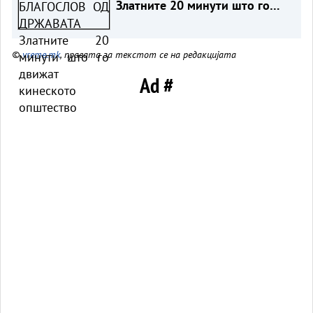
Златните 20 минути што го
движат кинеското општество
©
vreme.mk
, правата за текстот се на редакцијата
Ad #