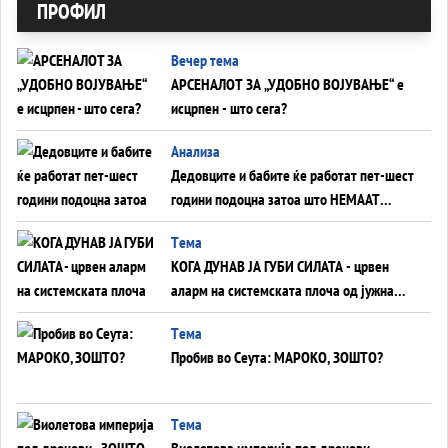
ПРОФИЛ
Вечер тема
АРСЕНАЛОТ ЗА „УДОБНО ВОЈУВАЊЕ“ е
исцрпен - што сега?
Анализа
Дедовците и бабите ќе работат пет-шест
години подоцна затоа што НЕМААТ
ВНУЦИ ДА ГИ ЗАМЕНАТ
Tема
КОГА ДУНАВ ЈА ГУБИ СИЛАТА - црвен
аларм на системската плоча од јужна
Германија до Црното Море...
Tема
Пробив во Сеута: МАРОКО, ЗОШТО?
Tема
Виолетова империја под дронови -