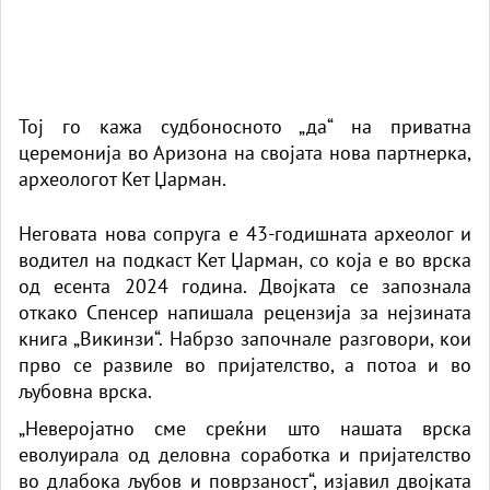
Тој го кажа судбоносното „да“ на приватна
церемонија во Аризона на својата нова партнерка,
археологот Кет Џарман.
Неговата нова сопруга е 43-годишната археолог и
водител на подкаст Кет Џарман, со која е во врска
од есента 2024 година. Двојката се запознала
откако Спенсер напишала рецензија за нејзината
книга „Викинзи“. Набрзо започнале разговори, кои
прво се развиле во пријателство, а потоа и во
љубовна врска.
„Неверојатно сме среќни што нашата врска
еволуирала од деловна соработка и пријателство
во длабока љубов и поврзаност“, изјавил двојката