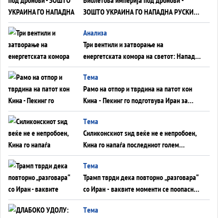
ЗОШТО УКРАИНА ГО НАПАДНА РУСКИОТ
WILDBERRIES
Aнализа
Три вентили и затворање на
енергетската комора на светот: Нападот
во Суец најавува глобален енергетски
Tема
инфаркт?
Рамо на отпор и тврдина на патот кон
Кина - Пекинг го подготвува Иран за
американска копнена инвазија
Tема
Силиконскиот ѕид веќе не е непробоен,
Кина го напаѓа последниот голем
монопол на Западот?
Tема
Трамп тврди дека повторно „разговара“
со Иран - ваквите моменти се поопасни
од отворените закани
Tема