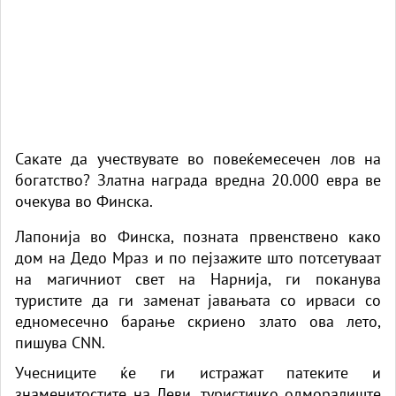
Сакате да учествувате во повеќемесечен лов на
богатство? Златна награда вредна 20.000 евра ве
очекува во Финска.
Лапонија во Финска, позната првенствено како
дом на Дедо Мраз и по пејзажите што потсетуваат
на магичниот свет на Нарнија, ги поканува
туристите да ги заменат јавањата со ирваси со
едномесечно барање скриено злато ова лето,
пишува CNN.
Учесниците ќе ги истражат патеките и
знаменитостите на Леви, туристичко одморалиште