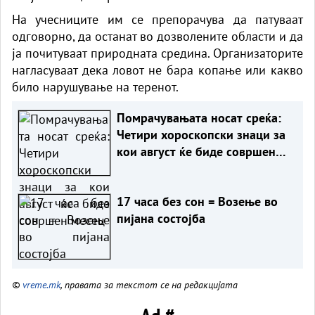
На учесниците им се препорачува да патуваат
одговорно, да останат во дозволените области и да
ја почитуваат природната средина. Организаторите
нагласуваат дека ловот не бара копање или какво
било нарушување на теренот.
Помрачувањата носат среќа:
Четири хороскопски знаци за
кои август ќе биде совршен
месец
17 часа без сон = Возење во
пијана состојба
©
vreme.mk
, правата за текстот се на редакцијата