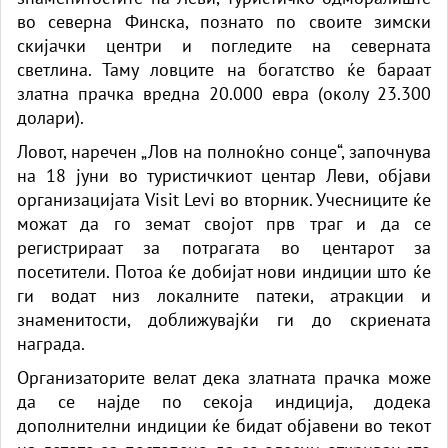
во северна Финска, познато по своите зимски
скијачки центри и погледите на северната
светлина. Таму ловците на богатство ќе бараат
златна прачка вредна 20.000 евра (околу 23.300
долари).
Ловот, наречен „Лов на полноќно сонце“, започнува
на 18 јуни во туристичкиот центар Леви, објави
организацијата Visit Levi во вторник. Учесниците ќе
можат да го земат својот прв траг и да се
регистрираат за потрагата во центарот за
посетители. Потоа ќе добијат нови индиции што ќе
ги водат низ локалните патеки, атракции и
знаменитости, доближувајќи ги до скриената
награда.
Организаторите велат дека златната прачка може
да се најде по секоја индиција, додека
дополнителни индиции ќе бидат објавени во текот