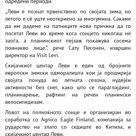
одредени периоди.
„Леви е познат првенствено по својата зима, но
летото е сè уште неоткриено за многумина. Сакаме
да им дадеме на патниците нова причина да го
посетат Леви во време кога сонцето никогаш не
заоѓа, а планинскиот пејзаж покажува сосема
поинакво лице.“, рече Сату Песонен, извршен
директор на Visit Levi.
Скијачкиот центар Леви е еден од бројните
европски зимски одморалишта кои ја проширија
својата понуда во летната сезона, нудејќи
активности без снег, како што се параглајдинг,
планинарење, рафтинг на речен планински
велосипедизам.
Ловот на полноќното сонце е организиран во
соработка со Agnico Eagle Finland, компанија за
рударство на злато со седиште во Китила, и
скијачкиот центар Леви.