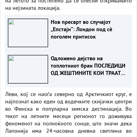
на летото за постепено да се олесни откривањето
на нејзината локација.
Нов пресврт во случајот
„Епстајн“: Лондон под сè
поголем притисок
Одложено дејство на
топлотниот бран ПОСЛЕДИЦИ
ОД ЖЕШТИНИТЕ КОИ ТРААТ
СО НЕДЕЛИ
Леви, кој се наоѓа северно од Арктичкиот круг, е
најпознат како еден од водечките скијачки центри
во Финска и популарна зимска дестинација. Во
текот на летните месеци регионот го доживува
феноменот на полноќното сонце, што значи дека
Лапонија има 24-часовна дневна светлина во