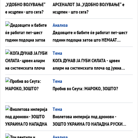
АРСЕНАЛОТ ЗА „УДОБНО ВОЈУВАЊЕ“ е
исцрпен - што сега?
Анализа
Дедовците и бабите ќе работат пет-шест
години подоцна затоа што НЕМААТ
ВНУЦИ ДА ГИ ЗАМЕНАТ
Tема
КОГА ДУНАВ ЈА ГУБИ СИЛАТА - црвен
аларм на системската плоча од јужна
Германија до Црното Море...
Tема
Пробив во Сеута: МАРОКО, ЗОШТО?
Tема
Виолетова империја под дронови -
ЗОШТО УКРАИНА ГО НАПАДНА РУСКИОТ
WILDBERRIES
Aнализа