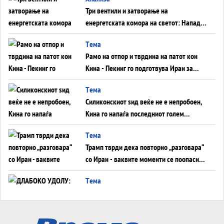
Три вентили и затворање на
енергетската комора на светот: Нападот
во Суец најавува глобален енергетски
Tема
инфаркт?
Рамо на отпор и тврдина на патот кон
Кина - Пекинг го подготвува Иран за
американска копнена инвазија
Tема
Силиконскиот ѕид веќе не е непробоен,
Кина го напаѓа последниот голем
монопол на Западот?
Tема
Трамп тврди дека повторно „разговара“
со Иран - ваквите моменти се поопасни
од отворените закани
Tема
ДЛАБОКО УДОЛУ: Сметководствените
трикови што го соборија ЕНРОН ги
применуваат гигантите за ВИ