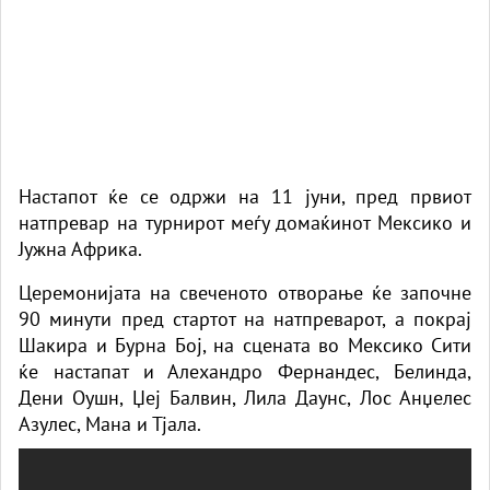
Настапот ќе се одржи на 11 јуни, пред првиот
натпревар на турнирот меѓу домаќинот Мексико и
Јужна Африка.
Церемонијата на свеченото отворање ќе започне
90 минути пред стартот на натпреварот, а покрај
Шакира и Бурна Бој, на сцената во Мексико Сити
ќе настапат и Алехандро Фернандес, Белинда,
Дени Оушн, Џеј Балвин, Лила Даунс, Лос Анџелес
Азулес, Мана и Тјала.