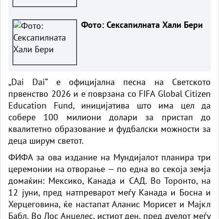
Фото: Сексапилната Хали Бери
„Dai Dai“ е официјална песна на Светското
првенство 2026 и е поврзана со FIFA Global Citizen
Education Fund, иницијатива што има цел да
собере 100 милиони долари за пристап до
квалитетно образование и фудбалски можности за
деца ширум светот.
ФИФА за ова издание на Мундијалот планира три
церемонии на отворање — по една во секоја земја
домаќин: Мексико, Канада и САД. Во Торонто, на
12 јуни, пред натпреварот меѓу Канада и Босна и
Херцеговина, ќе настапат Аланис Морисет и Мајкл
Бабл. Во Лос Анџелес, истиот ден, пред дуелот меѓу