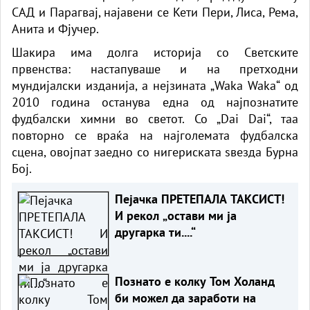
САД и Парагвај, најавени се Кети Пери, Лиса, Рема,
Анита и Фјучер.
Шакира има долга историја со Светските
првенства: настапуваше и на претходни
мундијалски изданија, а нејзината „Waka Waka“ од
2010 година останува една од најпознатите
фудбалски химни во светот. Со „Dai Dai“, таа
повторно се враќа на најголемата фудбалска
сцена, овојпат заедно со нигериската ѕвезда Бурна
Бој.
Пејачка ПРЕТЕПАЛА ТАКСИСТ!
И рекол „остави ми ја
другарка ти....“
Познато е колку Том Холанд
би можел да заработи на