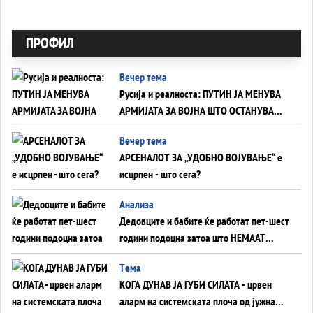
ПРОФИЛ
Вечер тема
Русија и реалноста: ПУТИН ЈА МЕНУВА
АРМИЈАТА ЗА ВОЈНА ШТО ОСТАНУВА
БЕЗ ФРОНТ
Вечер тема
АРСЕНАЛОТ ЗА „УДОБНО ВОЈУВАЊЕ“ е
исцрпен - што сега?
Анализа
Дедовците и бабите ќе работат пет-шест
години подоцна затоа што НЕМААТ
ВНУЦИ ДА ГИ ЗАМЕНАТ
Tема
КОГА ДУНАВ ЈА ГУБИ СИЛАТА - црвен
аларм на системската плоча од јужна