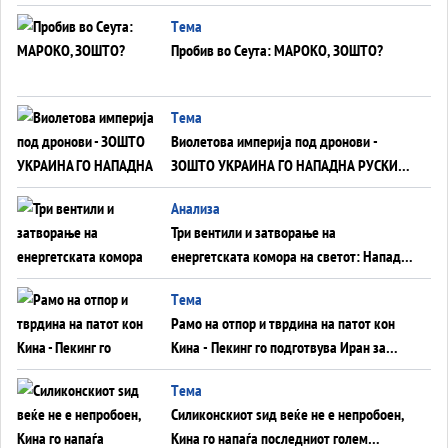
Германија до Црното Море...
Tема
Пробив во Сеута: МАРОКО, ЗОШТО?
Tема
Виолетова империја под дронови -
ЗОШТО УКРАИНА ГО НАПАДНА РУСКИОТ
WILDBERRIES
Aнализа
Три вентили и затворање на
енергетската комора на светот: Нападот
во Суец најавува глобален енергетски
Tема
инфаркт?
Рамо на отпор и тврдина на патот кон
Кина - Пекинг го подготвува Иран за
американска копнена инвазија
Tема
Силиконскиот ѕид веќе не е непробоен,
Кина го напаѓа последниот голем