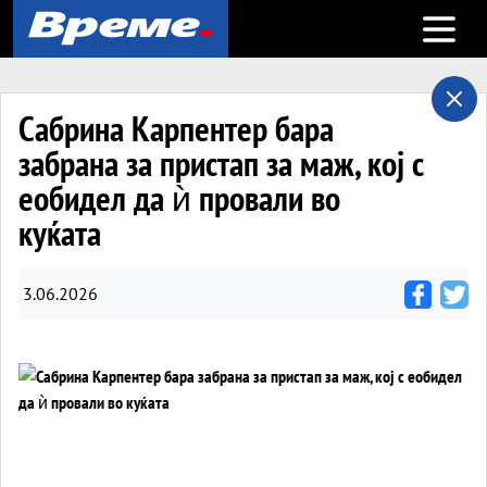
Open m
Сабрина Карпентер бара
забрана за пристап за маж, кој с
еобидел да ѝ провали во
куќата
3.06.2026