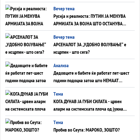
тајните на политиката на балансирање
Вечер тема
на Вучиќ
Русија и реалноста: ПУТИН ЈА МЕНУВА
АРМИЈАТА ЗА ВОЈНА ШТО ОСТАНУВА
БЕЗ ФРОНТ
Вечер тема
АРСЕНАЛОТ ЗА „УДОБНО ВОЈУВАЊЕ“ е
исцрпен - што сега?
Анализа
Дедовците и бабите ќе работат пет-шест
години подоцна затоа што НЕМААТ
ВНУЦИ ДА ГИ ЗАМЕНАТ
Tема
КОГА ДУНАВ ЈА ГУБИ СИЛАТА - црвен
аларм на системската плоча од јужна
Германија до Црното Море...
Tема
Пробив во Сеута: МАРОКО, ЗОШТО?