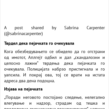
A post shared by Sabrina Carpenter
(@sabrinacarpenter)
Тврдел дека пејачката го очекувала
Кога обезбедувањето се обидело да го отстрани
од имотот, Аплгејт одбил и дал „скандалозни и
целосно лажни“ тврдења дека пејачката го
очекувала. Полицијата набрзо пристигнала и го
уапсила. И покрај ова, тој се врати на истата
адреса два дена подоцна.
Изјава на пејачката
„Поради неговото постојано следење, нелегално
влегување и надзор, страдам од тешка и
продолжена емоционална вознемиреност“, напиша