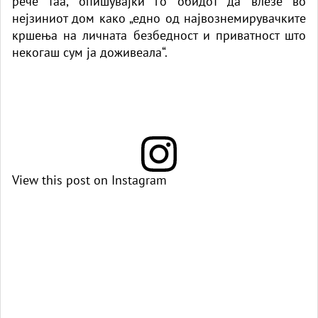
рече таа, опишувајќи го обидот да влезе во
нејзиниот дом како „едно од највознемирувачките
кршења на личната безбедност и приватност што
некогаш сум ја доживеала“.
View this post on Instagram