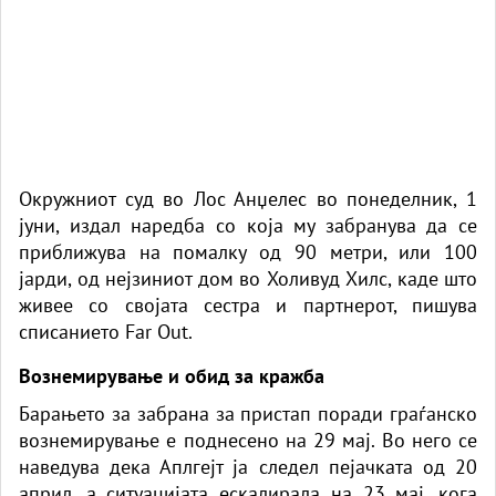
Окружниот суд во Лос Анџелес во понеделник, 1
јуни, издал наредба со која му забранува да се
приближува на помалку од 90 метри, или 100
јарди, од нејзиниот дом во Холивуд Хилс, каде што
живее со својата сестра и партнерот, пишува
списанието Far Out.
Вознемирување и обид за кражба
Барањето за забрана за пристап поради граѓанско
вознемирување е поднесено на 29 мај. Во него се
наведува дека Аплгејт ја следел пејачката од 20
април, а ситуацијата ескалирала на 23 мај, кога