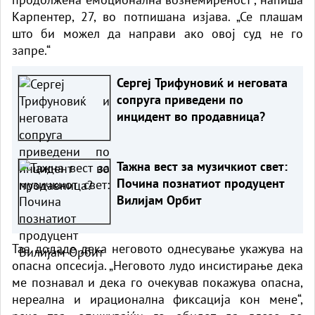
Карпентер
, 27, во потпишана изјава. „Се плашам
што би можел да направи ако овој суд не го
запре.“
Сергеј Трифуновиќ и неговата
сопруга приведени по
инцидент во продавница?
Тажна вест за музичкиот свет:
Почина познатиот продуцент
Вилијам Орбит
Таа додаде дека неговото однесување укажува на
опасна опсесија. „Неговото лудо инсистирање дека
ме познавал и дека го очекував покажува опасна,
нереална и ирационална фиксација кон мене“,