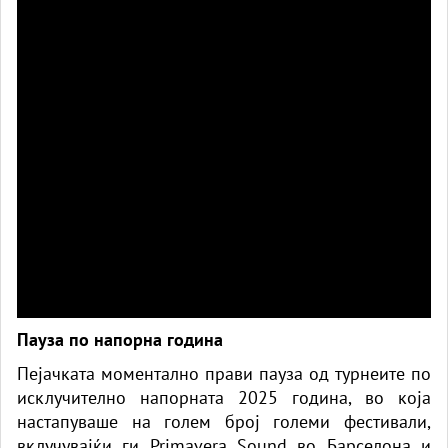
Пауза по напорна година
Пејачката моментално прави пауза од турнеите по
исклучително напорната 2025 година, во која
настапуваше на голем број големи фестивали,
вклучувајќи ги Primavera Sound во Барселона и