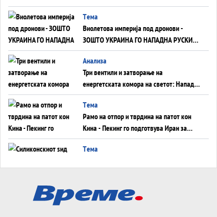
Tема
Виолетова империја под дронови -
ЗОШТО УКРАИНА ГО НАПАДНА РУСКИОТ
WILDBERRIES
Aнализа
Три вентили и затворање на
енергетската комора на светот: Нападот
во Суец најавува глобален енергетски
Tема
инфаркт?
Рамо на отпор и тврдина на патот кон
Кина - Пекинг го подготвува Иран за
американска копнена инвазија
Tема
Силиконскиот ѕид веќе не е непробоен,
Кина го напаѓа последниот голем
монопол на Западот?
Tема
Трамп тврди дека повторно „разговара“
со Иран - ваквите моменти се поопасни