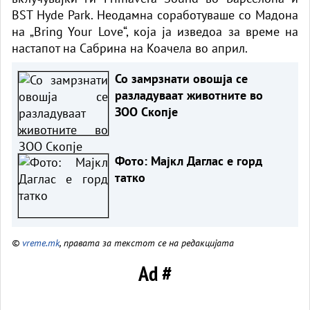
BST Hyde Park. Неодамна соработуваше со Мадона
на „Bring Your Love“, која ја изведоа за време на
настапот на Сабрина на Коачела во април.
Со замрзнати овошја се
разладуваат животните во
ЗОО Скопје
Фото: Мајкл Даглас е горд
татко
©
vreme.mk
, правата за текстот се на редакцијата
Ad #