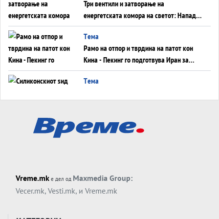
Три вентили и затворање на
енергетската комора на светот: Нападот
во Суец најавува глобален енергетски
Tема
инфаркт?
Рамо на отпор и тврдина на патот кон
Кина - Пекинг го подготвува Иран за
американска копнена инвазија
Tема
Силиконскиот ѕид веќе не е непробоен,
Кина го напаѓа последниот голем
монопол на Западот?
Tема
Трамп тврди дека повторно „разговара“
со Иран - ваквите моменти се поопасни
од отворените закани
Tема
Vreme.mk
Maxmedia Group:
е дел од
ДЛАБОКО УДОЛУ: Сметководствените
Vecer.mk
,
Vesti.mk
, и
Vreme.mk
трикови што го соборија ЕНРОН ги
применуваат гигантите за ВИ
Tема