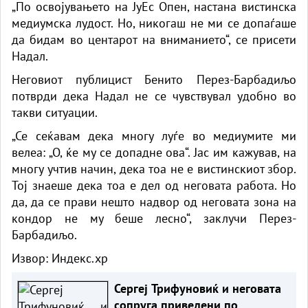
„По освојувањето на ЈуЕс Опен, настана вистинска
медиумска лудост. Но, никогаш не ми се допаѓаше
да бидам во центарот на вниманието“, се присети
Надал.
Неговиот публицист Бенито Перез-Барбадиљо
потврди дека Надал не се чувствувал удобно во
такви ситуации.
„Се сеќавам дека многу луѓе во медиумите ми
велеа: „О, ќе му се допадне ова“. Јас им кажував, на
многу учтив начин, дека тоа не е вистинскиот збор.
Тој знаеше дека тоа е дел од неговата работа. Но
да, да се прави нешто надвор од неговата зона на
кондор не му беше лесно“, заклучи Перез-
Барбадиљо.
Извор:
Индекс.хр
Сергеј Трифуновиќ и неговата
сопруга приведени по