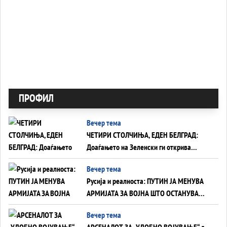
ПРОФИЛ
Вечер тема
ЧЕТИРИ СТОЛЧИЊА, ЕДЕН БЕЛГРАД:
Доаѓањето на Зеленски ги открива
тајните на политиката на балансирање
Вечер тема
на Вучиќ
Русија и реалноста: ПУТИН ЈА МЕНУВА
АРМИЈАТА ЗА ВОЈНА ШТО ОСТАНУВА
БЕЗ ФРОНТ
Вечер тема
АРСЕНАЛОТ ЗА „УДОБНО ВОЈУВАЊЕ“ е