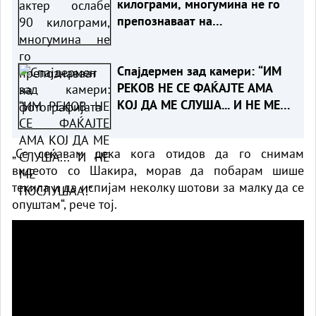
килограми, многумина не го
препознаваат на
фотографијата
Спајдермен зад камери: “ИМ
РЕКОВ НЕ СЕ ФАЌАЈТЕ АМА
КОЈ ДА МЕ СЛУША... И НЕ МЕ
ПОСЛУШАА!“
„Се сеќавам дека кога отидов да го снимам
видеото со Шакира, морав да побарам шише
текила и да испијам неколку шотови за малку да се
опуштам“, рече тој.