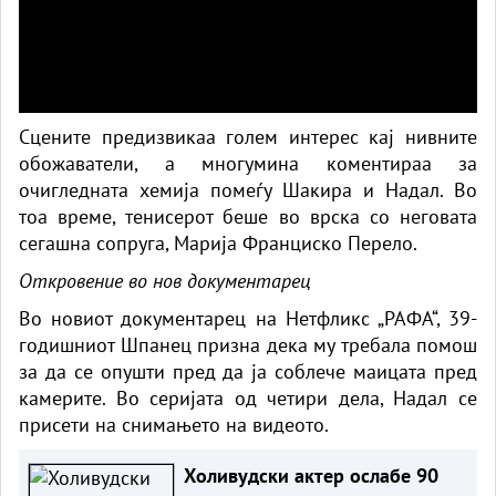
Сцените предизвикаа голем интерес кај нивните
обожаватели, а многумина коментираа за
очигледната хемија помеѓу Шакира и Надал. Во
тоа време, тенисерот беше во врска со неговата
сегашна сопруга, Марија Франциско Перело.
Откровение во нов документарец
Во новиот документарец на Нетфликс „РАФА“, 39-
годишниот Шпанец призна дека му требала помош
за да се опушти пред да ја соблече маицата пред
камерите. Во серијата од четири дела, Надал се
присети на снимањето на видеото.
Холивудски актер ослабе 90