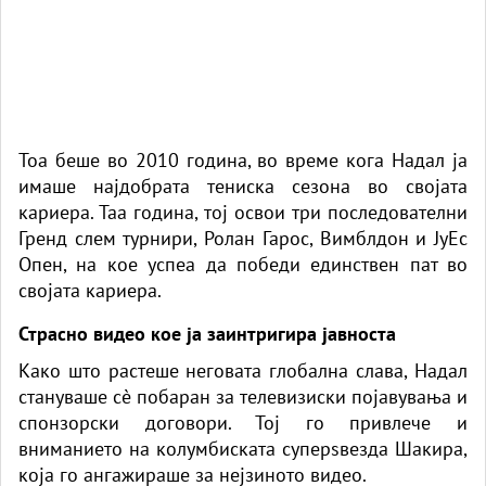
Тоа беше во 2010 година, во време кога Надал ја
имаше најдобрата тениска сезона во својата
кариера. Таа година, тој освои три последователни
Гренд слем турнири, Ролан Гарос, Вимблдон и ЈуЕс
Опен, на кое успеа да победи единствен пат во
својата кариера.
Страсно видео кое ја заинтригира јавноста
Како што растеше неговата глобална слава, Надал
стануваше сè побаран за телевизиски појавувања и
спонзорски договори. Тој го привлече и
вниманието на колумбиската суперѕвезда Шакира,
која го ангажираше за нејзиното видео.