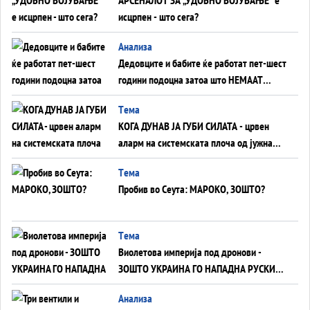
исцрпен - што сега?
Анализа
Дедовците и бабите ќе работат пет-шест
години подоцна затоа што НЕМААТ
ВНУЦИ ДА ГИ ЗАМЕНАТ
Tема
КОГА ДУНАВ ЈА ГУБИ СИЛАТА - црвен
аларм на системската плоча од јужна
Германија до Црното Море...
Tема
Пробив во Сеута: МАРОКО, ЗОШТО?
Tема
Виолетова империја под дронови -
ЗОШТО УКРАИНА ГО НАПАДНА РУСКИОТ
WILDBERRIES
Aнализа