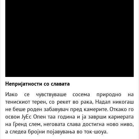
Непријатности со славата
Иако се чувствуваше сосема природно на
тенискиот терен, со рекет во рака, Надал никогаш
не беше роден забавувач пред камерите. Откако го
освои ЈуЕс Опен таа година и ја заврши кариерата
на Гренд слем, неговата слава достигна ново ниво,
а следеа бројни појавувања во ток-шоуа.