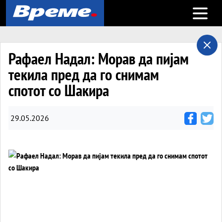
Open m
Рафаел Надал: Морав да пијам
текила пред да го снимам
спотот со Шакира
29.05.2026