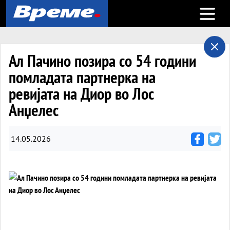
Open m
Ал Пачино позира со 54 години
помладата партнерка на
ревијата на Диор во Лос
Анџелес
14.05.2026