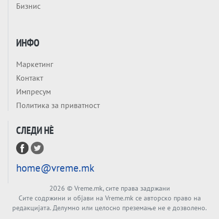
Бизнис
НЕКОГАШ ДЕНЕС ДО ФАБРИКИ ЗА
ДИПЛОМИ
Tема
БАЛКАНОТ КАКО ДОКУМЕНТ НА ТУЃА
ИНФО
МАСА: Берлинскиот договор од 1878 и
европската уметност за уредување на
Маркетинг
Tема
туѓи судбини
Контакт
ГЕРМАНИЈА Е ПРЕД ЕКСПЛОЗИЈА? АfD го
Импресум
урива заштитниот ѕид, улиците се полнат
Политика за приватност
со отпор, а Европа гледа почеток на
Tема
голем потрес?
СЛЕДИ НÈ
Кинеска ракета испукана во Пацификот.
Што значи тоа за СТРАТЕШКИОТ ЈАЗИК
ВО СВЕТОТ?
Tема
home@vreme.mk
Брисел ги менува правилата за
проширување: НОВИ ЗАШТИТНИ
2026
© Vreme.mk, сите права задржани
МЕХАНИЗМИ ЗА ИДНИТЕ ЧЛЕНКИ НА ЕУ
Сите содржини и објави на Vreme.mk се авторско право на
Вечер Анализа
редакцијата. Делумно или целосно преземање не е дозволено.
БЕШЕ ЕДНАШ ЕДЕН СДСМ... А што остана