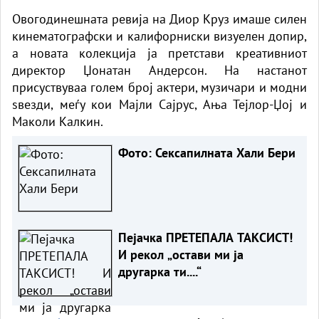
Овогодинешната ревија на Диор Круз имаше силен
кинематографски и калифорниски визуелен допир,
а новата колекција ја претстави креативниот
директор Џонатан Андерсон. На настанот
присуствуваа голем број актери, музичари и модни
ѕвезди, меѓу кои Мајли Сајрус, Ања Тејлор-Џој и
Маколи Калкин.
Фото: Сексапилната Хали Бери
Пејачка ПРЕТЕПАЛА ТАКСИСТ!
И рекол „остави ми ја
другарка ти....“