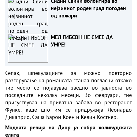
Сидни Свини волонтира во
нејзиниот роден град погоден
од пожари
МЕЛ ГИБСОН НЕ СМЕЕ ДА
УМРЕ!
Сепак, шпекулациите за можно повторно
разгорување на романсата станаа погласни откако
тие често се појавуваа заедно во јавноста во
последните неколку месеци. Во февруари, тие
присуствуваа на приватна забава во ресторанот
Функе, каде што им се придружија Леонардо
Дикаприо, Саша Барон Коен и Кевин Костнер.
Модната ревија на Диор ја собра холивудската
елита