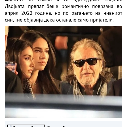
Двојката првпат беше романтично поврзана во
април 2022 година, но по раѓањето на нивниот
син, тие објавија дека останале само пријатели.