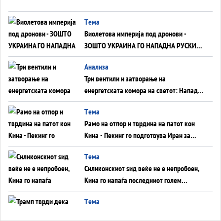
Tема
Виолетова империја под дронови -
ЗОШТО УКРАИНА ГО НАПАДНА РУСКИОТ
WILDBERRIES
Aнализа
Три вентили и затворање на
енергетската комора на светот: Нападот
во Суец најавува глобален енергетски
Tема
инфаркт?
Рамо на отпор и тврдина на патот кон
Кина - Пекинг го подготвува Иран за
американска копнена инвазија
Tема
Силиконскиот ѕид веќе не е непробоен,
Кина го напаѓа последниот голем
монопол на Западот?
Tема
Трамп тврди дека повторно „разговара“