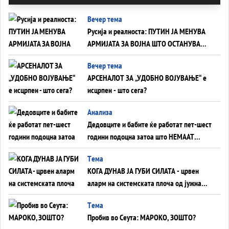
Вечер тема
Русија и реалноста: ПУТИН ЈА МЕНУВА
АРМИЈАТА ЗА ВОЈНА ШТО ОСТАНУВА
БЕЗ ФРОНТ
Вечер тема
АРСЕНАЛОТ ЗА „УДОБНО ВОЈУВАЊЕ“ е
исцрпен - што сега?
Анализа
Дедовците и бабите ќе работат пет-шест
години подоцна затоа што НЕМААТ
ВНУЦИ ДА ГИ ЗАМЕНАТ
Tема
КОГА ДУНАВ ЈА ГУБИ СИЛАТА - црвен
аларм на системската плоча од јужна
Германија до Црното Море...
Tема
Пробив во Сеута: МАРОКО, ЗОШТО?