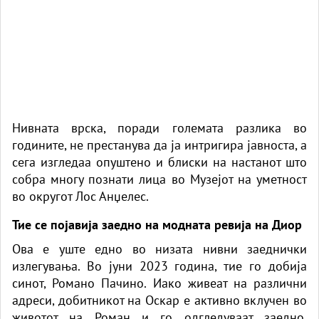
Нивната врска, поради големата разлика во
годините, не престанува да ја интригира јавноста, а
сега изгледаа опуштено и блиски на настанот што
собра многу познати лица во Музејот на уметност
во округот Лос Анџелес.
Тие се појавија заедно на модната ревија на Диор
Ова е уште едно во низата нивни заеднички
излегувања. Во јуни 2023 година, тие го добија
синот, Романо
Пачино
. Иако живеат на различни
адреси, добитникот на Оскар е активно вклучен во
животот на Роман и го одгледуваат заедно.