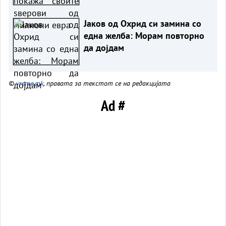
Јаков од Охрид си замина со
една желба: Морам повторно
да дојдам
©
vreme.mk
, правата за текстот се на редакцијата
Ad #