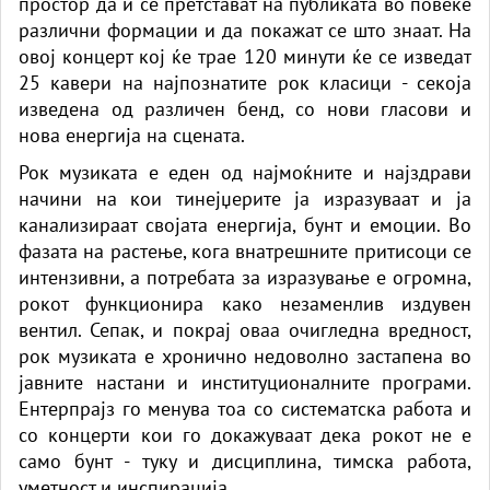
простор да и се претстават на публиката во повеќе
различни формации и да покажат се што знаат. На
овој концерт кој ќе трае 120 минути ќе се изведат
25 кавери на најпознатите рок класици - секоја
изведена од различен бенд, со нови гласови и
нова енергија на сцената.
Рок музиката е еден од најмоќните и најздрави
начини на кои тинејџерите ја изразуваат и ја
канализираат својата енергија, бунт и емоции. Во
фазата на растење, кога внатрешните притисоци се
интензивни, а потребата за изразување е огромна,
рокот функционира како незаменлив издувен
вентил. Сепак, и покрај оваа очигледна вредност,
рок музиката е хронично недоволно застапена во
јавните настани и институционалните програми.
Ентерпрајз го менува тоа со систематска работа и
со концерти кои го докажуваат дека рокот не е
само бунт - туку и дисциплина, тимска работа,
уметност и инспирација.