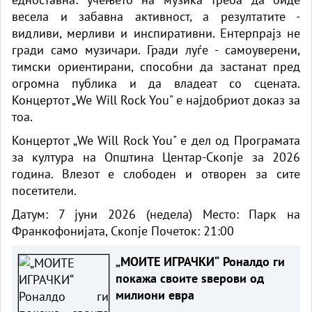
весела и забавна активност, а резултатите -
видливи, мерливи и инспиративни. Ентерпрајз не
гради само музичари. Гради луѓе - самоуверени,
тимски ориентирани, способни да застанат пред
огромна публика и да владеат со сцената.
Концертот „We Will Rock You" е најдобриот доказ за
тоа.
Концертот „We Will Rock You" е дел од Програмата
за култура на Општина Центар-Скопје за 2026
година. Влезот е слободен и отворен за сите
посетители.
Датум: 7 јуни 2026 (недела) Место: Парк на
Франкофонијата, Скопје Почеток: 21:00
„МОИТЕ ИГРАЧКИ“ Роналдо ги
покажа своите ѕверови од
милиони евра