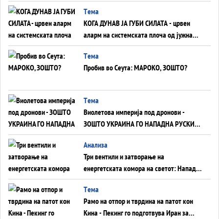
ВНУЦИ ДА ГИ ЗАМЕНАТ
Tема
КОГА ДУНАВ ЈА ГУБИ СИЛАТА - црвен
аларм на системската плоча од јужна
Германија до Црното Море...
Tема
Пробив во Сеута: МАРОКО, ЗОШТО?
Tема
Виолетова империја под дронови -
ЗОШТО УКРАИНА ГО НАПАДНА РУСКИОТ
WILDBERRIES
Aнализа
Три вентили и затворање на
енергетската комора на светот: Нападот
во Суец најавува глобален енергетски
Tема
инфаркт?
Рамо на отпор и тврдина на патот кон
Кина - Пекинг го подготвува Иран за