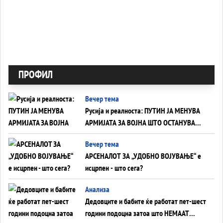
ПРОФИЛ
Вечер тема
Русија и реалноста: ПУТИН ЈА МЕНУВА
АРМИЈАТА ЗА ВОЈНА ШТО ОСТАНУВА
БЕЗ ФРОНТ
Вечер тема
АРСЕНАЛОТ ЗА „УДОБНО ВОЈУВАЊЕ“ е
исцрпен - што сега?
Анализа
Дедовците и бабите ќе работат пет-шест
години подоцна затоа што НЕМААТ