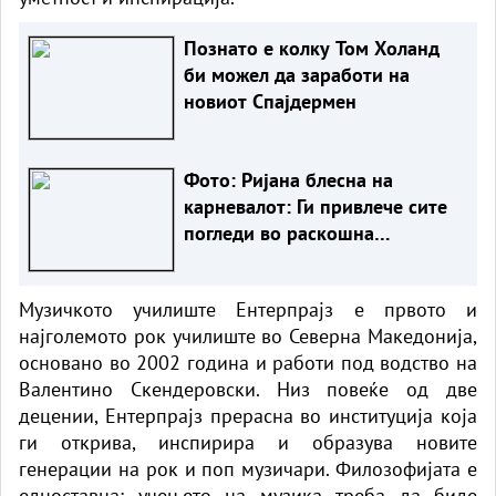
Познато е колку Том Холанд
би можел да заработи на
новиот Спајдермен
Фото: Ријана блесна на
карневалот: Ги привлече сите
погледи во раскошна
комбинација од накит и
пердуви
Музичкото училиште Ентерпрајз е првото и
најголемото рок училиште во Северна Македонија,
основано во 2002 година и работи под водство на
Валентино Скендеровски. Низ повеќе од две
децении, Ентерпрајз прерасна во институција која
ги открива, инспирира и образува новите
генерации на рок и поп музичари. Филозофијата е
едноставна: учењето на музика треба да биде