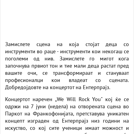
Замислете сцена на која стојат деца со
инструменти во раце - инструменти кои некогаш се
поголеми од нив. Замислете го мигот кога
започнува првиот тон и тие мали деца растат пред
вашите очи, се трансформираат и стануваат
професионалци кои владеат со сцената.
Добредојдовте на концертот на Ентерпрајз.
Концертот наречен „We Will Rock You" кој ќе се
одржи на 7 јуни (недела) на отворената сцена во
Паркот на Франкофонијата, претставува уникатен
концепт изграден од Ентерпрајз низ години на
искуство, со кој сите ученици имаат можност и