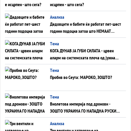
исцрпен - што сега?
Анализа
Дедовците и бабите ќе работат пет-шест
години подоцна затоа што НЕМААТ
ВНУЦИ ДА ГИ ЗАМЕНАТ
Tема
КОГА ДУНАВ ЈА ГУБИ СИЛАТА - црвен
аларм на системската плоча од јужна
Германија до Црното Море...
Tема
Пробив во Сеута: МАРОКО, ЗОШТО?
Tема
Виолетова империја под дронови -
ЗОШТО УКРАИНА ГО НАПАДНА РУСКИОТ
WILDBERRIES
Aнализа
Три вентили и затворање на