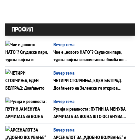
ПРОФИЛ
Вечер тема
Чие е „новото НАТО“? Саудиски пари,
турска војска и пакистанска бомба во
служба на Америка - или ќе стане
Вечер тема
сувишна?
ЧЕТИРИ СТОЛЧИЊА, ЕДЕН БЕЛГРАД:
Доаѓањето на Зеленски ги открива
тајните на политиката на балансирање
Вечер тема
на Вучиќ
Русија и реалноста: ПУТИН ЈА МЕНУВА
АРМИЈАТА ЗА ВОЈНА ШТО ОСТАНУВА
БЕЗ ФРОНТ
Вечер тема
АРСЕНАЛОТ ЗА „УДОБНО ВОЈУВАЊЕ“ е