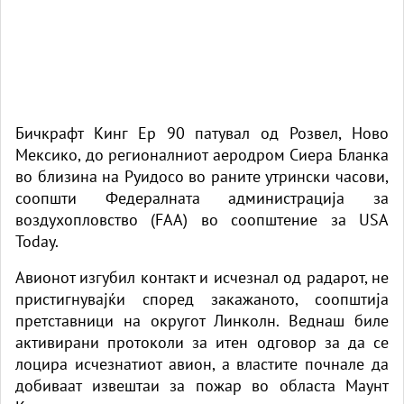
Бичкрафт Кинг Ер 90 патувал од Розвел, Ново
Мексико, до регионалниот аеродром Сиера Бланка
во близина на Руидосо во раните утрински часови,
соопшти Федералната администрација за
воздухопловство (FAA) во соопштение
за USA
Today.
Авионот изгубил контакт и исчезнал од радарот, не
пристигнувајќи според закажаното, соопштија
претставници на округот Линколн. Веднаш биле
активирани протоколи за итен одговор за да се
лоцира исчезнатиот авион, а властите почнале да
добиваат извештаи за пожар во областа Маунт