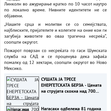
Линколн во ажурирање кратко по 10 часот наутро
по локално време. Нивните идентитети не се
објавени.
„Нашите срца и молитви се со семејствата,
најблиските, пријателите и колегите на оние кои ги
загубија животите во оваа трагична несреќа“,
соопшти округот.
Пожарот поврзан со несреќата го гаси Шумската
служба на САД и се проценува дека зафаќа
помалку од 12 хектари, соопшти округот во
Ново
Мексико
.
СУШАТА ЈА ТРЕСЕ
ЕНЕРГЕТСКАТА БЕРЗА - Цената
на струјата скокна над 700
евра за мегават-час
Нагасаки одбележа 81 година