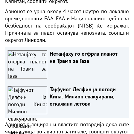
Капитан, соопшти округот.
Авионот
се урна околу 4 часот наутро по локално
време, соопшти FAA. FAA и Националниот одбор за
безбедност на сообраќајот (NTSB) ќе истражат.
Причината за падот останува непозната, соопшти
округот Линколн.
Нетанјаху го отфрла планот
на Трамп за Газа
Тајфунот Делфин ја погоди
Кина: Милион евакуирани,
откажани летови
Авионот е лоциран и властите потврдија дека сите
четири лица во авионот загинале, соопшти округот