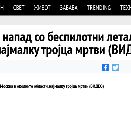
АН
СВЕТ
ЖИВОТ
ЗАБАВА
TRENDING
ТЕХ
напад со беспилотни лета
најмалку тројца мртви (ВИ