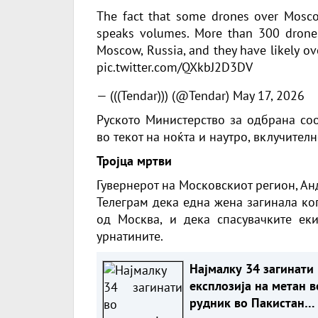
The fact that some drones over Mosc
speaks volumes. More than 300 drones
Moscow, Russia, and they have likely o
pic.twitter.com/QXkbJ2D3DV
— (((Tendar))) (@Tendar)
May 17, 2026
Руското Министерство за одбрана со
во текот на ноќта и наутро, вклучител
Тројца мртви
Гувернерот на Московскиот регион, Ан
Телеграм дека една жена загинала ко
од Москва, и дека спасувачките ек
урнатините.
Најмалку 34 загинати
експлозија на метан в
рудник во Пакистан