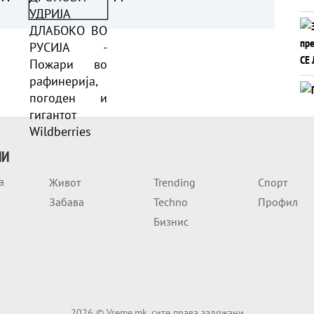
Пожари во рафинерија,
погоден и гигантот
Wildberries
ИИ
а
Живот
Trending
Спорт
Забава
Techno
Профил
Бизнис
2026
© Vreme.mk, сите права задржани