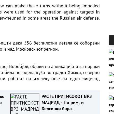
ow can make these turns without being impeded
 were used for the operation against targets in
verwhelmed in some areas the Russian air defense.
општи дека 556 беспилотни летала се соборени
но и над Московскиот регион.
дреј Воробјов, објави на апликацијата за пораки
га била погодена куќа во градот Химки, северно
ипи работат на извлекување на едно лице од
 во
РАСТЕ ПРИТИСОКОТ ВРЗ
о
МАДРИД - По рим, и
Хелсинки бара