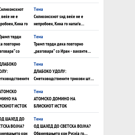
Иран за американска копнена
Tема
инвазија
Силиконскиот ѕид веќе не е
непробоен, Кина го напаѓа
последниот голем монопол на
Tема
Западот?
Трамп тврди дека повторно
„разговара“ со Иран - ваквите
моменти се поопасни од
Tема
отворените закани
ДЛАБОКО УДОЛУ:
Сметководствените трикови што
го соборија ЕНРОН ги
Tема
применуваат гигантите за ВИ
АТОМСКО ДОМИНО НА
БЛИСКИОТ ИСТОК
Tема
ОД ШАХЕД ДО СВЕТСКА ВОЈНА?
Обвинувањето кон Русија го