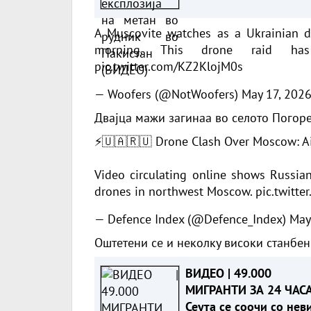
(ВИДЕО)
A Muscovite watches as a Ukrainian d
morning. This drone raid h
pic.twitter.com/KZ2KlojM0s
— Woofers (@NotWoofers)
May 17, 202
Двајца мажи загинаа во селото Погоре
⚡🇺🇦🇷🇺 Drone Clash Over Moscow: Air
Video circulating online shows Russia
drones in northwest Moscow.
pic.twitt
— Defence Index (@Defence_Index)
May
Оштетени се и неколку високи станбени
ВИДЕО | 49.000
МИГРАНТИ ЗА 24 ЧАСА
Сеута се соочи со нев