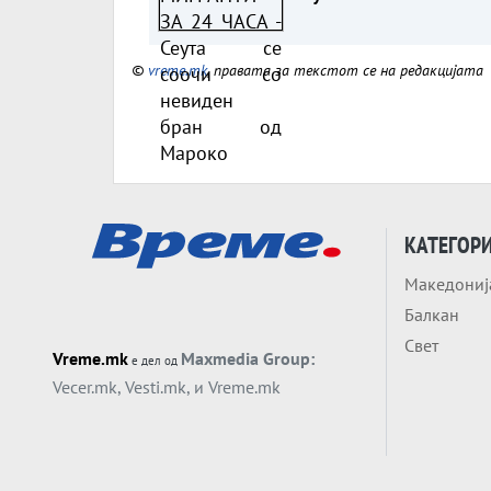
бран од Мароко
©
vreme.mk
, правата за текстот се на редакцијата
КАТЕГОР
Македониј
Балкан
Свет
Vreme.mk
Maxmedia Group:
е дел од
Vecer.mk
,
Vesti.mk
, и
Vreme.mk