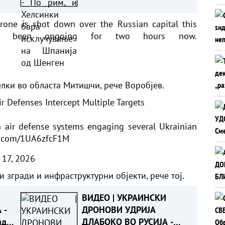
исклучување на Шпанија
од Шенген
rone is shot down over the Russian capital this
as been ongoing for two hours now.
6
лки во областа Митишчи, рече Воробјев.
 Defenses Intercept Multiple Targets
n air defense systems engaging several Ukrainian
er.com/1UA6zfcF1M
 17, 2026
 згради и инфраструктурни објекти, рече тој.
ВИДЕО | УКРАИНСКИ
 -
ДРОНОВИ УДРИЈА
иден
ДЛАБОКО ВО РУСИЈА -