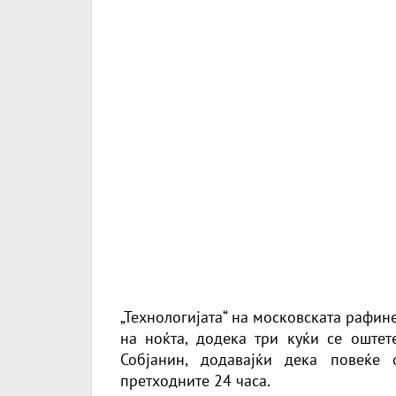
„Технологијата“ на московската рафине
на ноќта, додека три куќи се оштете
Собјанин, додавајќи дека повеќе
претходните 24 часа.