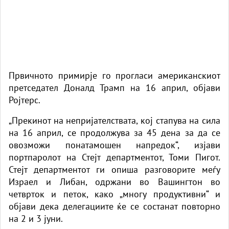
Првичното примирје го прогласи американскиот
претседател Доналд Трамп на 16 април, објави
Ројтерс.
„Прекинот на непријателствата, кој стапува на сила
на 16 април, се продолжува за 45 дена за да се
овозможи понатамошен напредок“, изјави
портпаролот на Стејт департментот, Томи Пигот.
Стејт департментот ги опиша разговорите меѓу
Израел и Либан, одржани во Вашингтон во
четврток и петок, како „многу продуктивни“ и
објави дека делегациите ќе се состанат повторно
на 2 и 3 јуни.