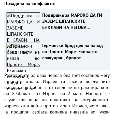
Позадина на конфликтот
Поддршка за МАРОКО ДА ГИ
ЗАЗЕМЕ ШПАНСКИТЕ
ЕНКЛАВИ НА НЕГОВА
ТЕРИТОРИЈА
Германски брод цел на напад
во Црното Море: Екипажот
евакуиран, бродот
онеспособен
Разговорите од оваа недела беа трет состанок меѓу
страните откако Израел ги засили воздушните
напади врз Либан, што следеше по ракетирањето
на Хезболах врз Израел на 2 март. Нападот се
случи три дена по почетокот на американско-
израелската војна против Иран. Израел, исто така,
ја прошири својата копнена инвазија во јужен