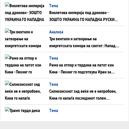
Tема
Виолетова империја под дронови -
ЗОШТО УКРАИНА ГО НАПАДНА РУСКИОТ
WILDBERRIES
Aнализа
Три вентили и затворање на
енергетската комора на светот: Нападот
во Суец најавува глобален енергетски
Tема
инфаркт?
Рамо на отпор и тврдина на патот кон
Кина - Пекинг го подготвува Иран за
американска копнена инвазија
Tема
Силиконскиот ѕид веќе не е непробоен,
Кина го напаѓа последниот голем
монопол на Западот?
Tема
Трамп тврди дека повторно „разговара“
со Иран - ваквите моменти се поопасни