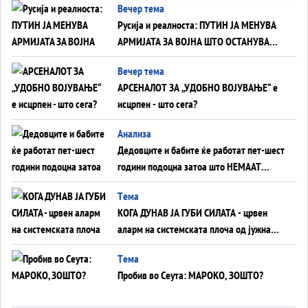
Вечер тема
Русија и реалноста: ПУТИН ЈА МЕНУВА
АРМИЈАТА ЗА ВОЈНА ШТО ОСТАНУВА
БЕЗ ФРОНТ
Вечер тема
АРСЕНАЛОТ ЗА „УДОБНО ВОЈУВАЊЕ“ е
исцрпен - што сега?
Анализа
Дедовците и бабите ќе работат пет-шест
години подоцна затоа што НЕМААТ
ВНУЦИ ДА ГИ ЗАМЕНАТ
Tема
КОГА ДУНАВ ЈА ГУБИ СИЛАТА - црвен
аларм на системската плоча од јужна
Германија до Црното Море...
Tема
Пробив во Сеута: МАРОКО, ЗОШТО?