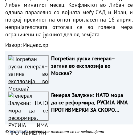
Либан минатиот месец. Конфликтот во Либан се
одвива паралелно со војната меѓу САД и Иран, и
покрај прекинот на огнот прогласен на 16 април,
непријателствата оттогаш се во голема мера
ограничени на јужниот дел од земјата.
Извор:
Индекс.хр
Погребан руски генерал–
загина во експлозија во
Москва?
Генерал Залужни: НАТО мора
да се реформира, РУСИЈА ИМА
ПРОТИВМЕРКИ ЗА СКОРО
СЕКОЕ НИВНО ОРУЖЈЕ
©
vreme.mk
, правата за текстот се на редакцијата