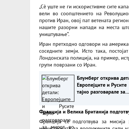
„Сè уште не ги искористивме сите капа
вели во соопштението на Револуцион
против Иран, овој пат ветената регио
нашите разорни напади на места што
уништување“.
Иран претходно одговори на америка
соседните земји. Исто така, постоја
Лондонската полиција, на пример, ис
групи поврзани со Иран.
Блумберг открива дет
Европејците и Русите
тајно разговарале за
мирот во Украина
Франција и Велика Британија подготв
Франција се подготвува за мисија 
министерката за вооружените сили на