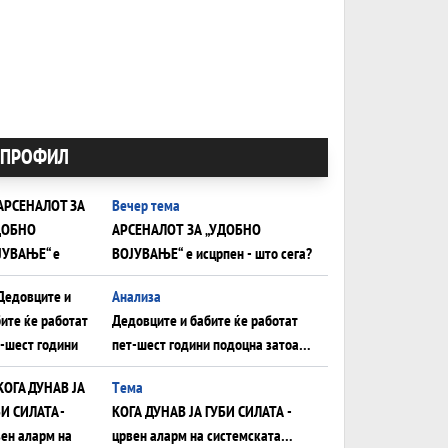
ПРОФИЛ
Вечер тема
АРСЕНАЛОТ ЗА „УДОБНО
ВОЈУВАЊЕ“ е исцрпен - што сега?
Анализа
Дедовците и бабите ќе работат
пет-шест години подоцна затоа
што НЕМААТ ВНУЦИ ДА ГИ
Tема
ЗАМЕНАТ
КОГА ДУНАВ ЈА ГУБИ СИЛАТА -
црвен аларм на системската