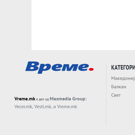
КАТЕГОР
Македониј
Балкан
Свет
Vreme.mk
Maxmedia Group:
е дел од
Vecer.mk
,
Vesti.mk
, и
Vreme.mk