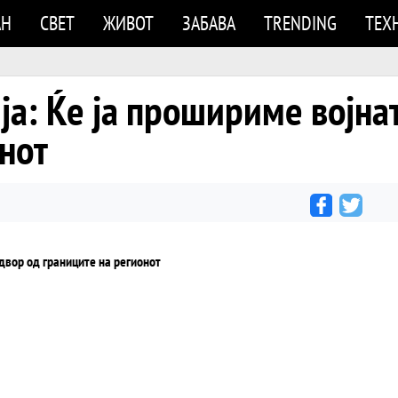
АН
СВЕТ
ЖИВОТ
ЗАБАВА
TRENDING
ТЕХ
ја: Ќе ја прошириме војна
нот