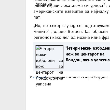
радио изјави дека „нема сигурност“ д
американските извештаи за најмалку
пат.
„Но, во секој случај, се подготвува
мините“, додаде Вотрен. Таа објасн
регионот како дел од можна идна фра
Четири мажи избоден
нож во центарот на
Лондон, жена уапсена
©
vreme.mk
, правата за текстот се на редакцијата