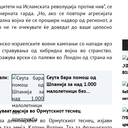
цитети на Исламската револуција против нив“, се
ерната гарда. „Но, ако се повтори агресијата
нална војна ќе се прошири надвор од регионот, а
 не ги очекувате ќе доведат до ваше целосно
нско-израелските воени кампањи со напади врз
т стравувања од хибридна војна во странство.
тражува врски со палежи во Лондон од страна на
али:
Сеута бара помош од
Шпанија за над 1.000
малолетници без
придружба
уваат мисија во Ормутскиот теснец
за деминирање во Ормутскиот теснец, изјави
 таа земја, Катрин Вотрин. Таа за француското