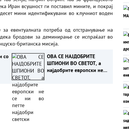
ека Иран всушност ги поставил мините, и покрај
 десет мини идентификувани во клучниот воден
ме за евентуалната потреба од отстранување на
и дека бродови за деминирање се испраќаат во
нцуско-британска мисија.
и со
ОВА СЕ НАЈДОБРИТЕ
ШПИОНИ ВО СВЕТОТ, а
најдобрите европски не
се ни во петте најдобри
светски