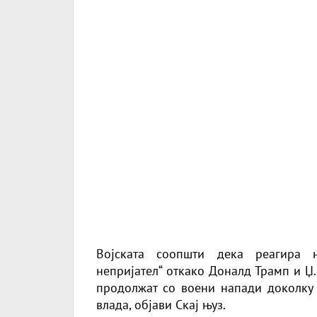
Војската соопшти дека реагира н
непријател“ откако Доналд Трамп и Џ
продолжат со воени напади доколку 
влада,
објави Скај њуз.