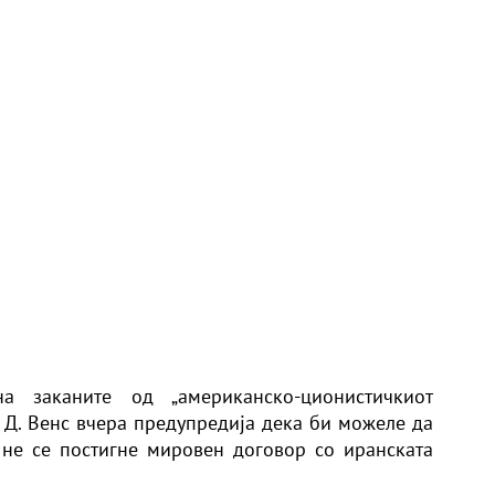
а заканите од „американско-ционистичкиот
. Д. Венс вчера предупредија дека би можеле да
не се постигне мировен договор со иранската