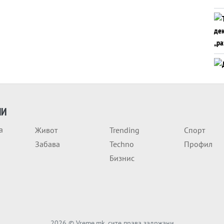
ИИ
а
Живот
Trending
Спорт
Забава
Techno
Профил
Бизнис
2026
© Vreme.mk, сите права задржани