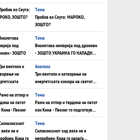
плоча од јужна Германија до
Tема
Црното Море...
Пробив во Сеута: МАРОКО,
ЗОШТО?
Tема
Виолетова империја под дронови
- ЗОШТО УКРАИНА ГО НАПАДНА
РУСКИОТ WILDBERRIES
Aнализа
Три вентили и затворање на
енергетската комора на светот:
Нападот во Суец најавува
Tема
глобален енергетски инфаркт?
Рамо на отпор и тврдина на патот
кон Кина - Пекинг го подготвува
Иран за американска копнена
Tема
инвазија
Силиконскиот ѕид веќе не е
непробоен, Кина го напаѓа