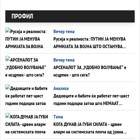
ПРОФИЛ
Вечер тема
Русија и реалноста: ПУТИН ЈА МЕНУВА
АРМИЈАТА ЗА ВОЈНА ШТО ОСТАНУВА
БЕЗ ФРОНТ
Вечер тема
АРСЕНАЛОТ ЗА „УДОБНО ВОЈУВАЊЕ“ е
исцрпен - што сега?
Анализа
Дедовците и бабите ќе работат пет-шест
години подоцна затоа што НЕМААТ
ВНУЦИ ДА ГИ ЗАМЕНАТ
Tема
КОГА ДУНАВ ЈА ГУБИ СИЛАТА - црвен
аларм на системската плоча од јужна
Германија до Црното Море...