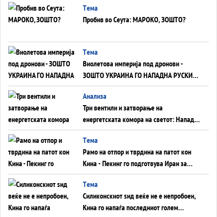
Tема
Пробив во Сеута: МАРОКО, ЗОШТО?
Tема
Виолетова империја под дронови -
ЗОШТО УКРАИНА ГО НАПАДНА РУСКИОТ
WILDBERRIES
Aнализа
Три вентили и затворање на
енергетската комора на светот: Нападот
во Суец најавува глобален енергетски
Tема
инфаркт?
Рамо на отпор и тврдина на патот кон
Кина - Пекинг го подготвува Иран за
американска копнена инвазија
Tема
Силиконскиот ѕид веќе не е непробоен,
Кина го напаѓа последниот голем