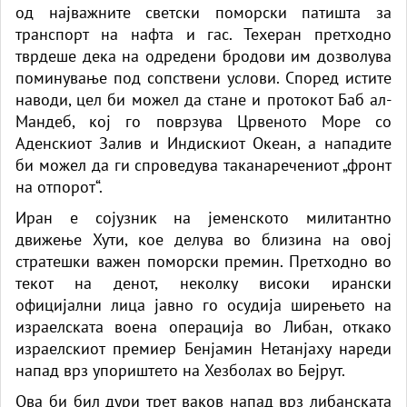
од најважните светски поморски патишта за
транспорт на нафта и гас. Техеран претходно
тврдеше дека на одредени бродови им дозволува
поминување под сопствени услови. Според истите
наводи, цел би можел да стане и протокот Баб ал-
Мандеб, кој го поврзува Црвеното Море со
Аденскиот Залив и Индискиот Океан, а нападите
би можел да ги спроведува таканаречениот „фронт
на отпорот“.
Иран е сојузник на јеменското милитантно
движење Хути, кое делува во близина на овој
стратешки важен поморски премин. Претходно во
текот на денот, неколку високи ирански
официјални лица јавно го осудија ширењето на
израелската воена операција во Либан, откако
израелскиот премиер Бенјамин Нетанјаху нареди
напад врз упориштето на Хезболах во Бејрут.
Ова би бил дури трет ваков напад врз либанската