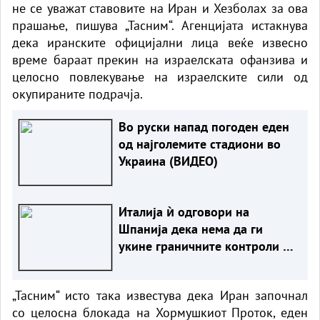
не се уважат ставовите на Иран и Хезболах за ова
прашање, пишува „Тасним“. Агенцијата истакнува
дека иранските официјални лица веќе извесно
време бараат прекин на израелската офанзива и
целосно повлекување на израелските сили од
окупираните подрачја.
Во руски напад погоден еден
од најголемите стадиони во
Украина (ВИДЕО)
Италија ѝ одговори на
Шпанија дека нема да ги
укине граничните контроли сè
додека постојат ризици
„Тасним“ исто така известува дека Иран започнал
со целосна блокада на Хормушкиот Проток, еден