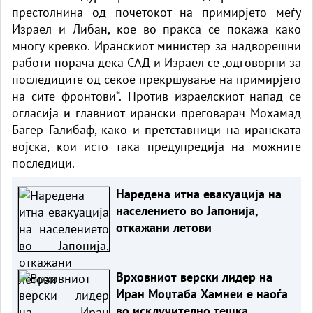
престолнина од почетокот на примирјето меѓу
Израел и Либан, кое во пракса се покажа како
многу кревко. Иранскиот министер за надворешни
работи порача дека САД и Израел се „одговорни за
последиците од секое прекршување на примирјето
на сите фронтови“. Против израелскиот напад се
огласија и главниот ирански преговарач Мохамад
Багер Галибаф, како и претставници на иранската
војска, кои исто така предупредија на можните
последици.
Наредена итна евакуација на
населението во Јапонија,
откажани летови
Врховниот верски лидер на
Иран Моџтаба Хамнеи е наоѓа
во исклучително тешка