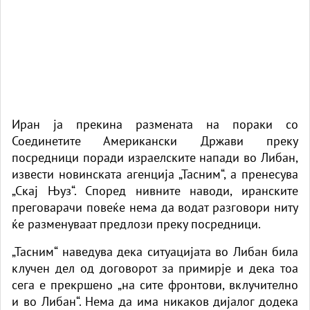
Иран ја прекина размената на пораки со
Соединетите Американски Држави преку
посредници поради израелските напади во Либан,
извести новинската агенција „Тасним“, а пренесува
„Скај Њуз“
. Според нивните наводи, иранските
преговарачи повеќе нема да водат разговори ниту
ќе разменуваат предлози преку посредници.
„Тасним“ наведува дека ситуацијата во Либан била
клучен дел од договорот за примирје и дека тоа
сега е прекршено „на сите фронтови, вклучително
и во Либан“. Нема да има никаков дијалог додека