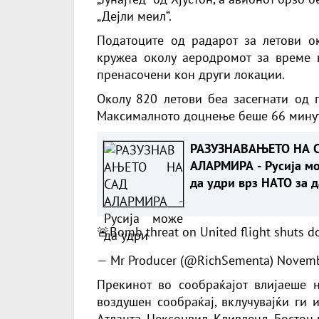
„Дејли меил“.
Податоците од радарот за летови о
кружеа околу аеродромот за време н
пренасочени кон други локации.
Околу 820 летови беа засегнати од 
Максималното доцнење беше 66 минути
РАЗУЗНАВАЊЕТО НА 
АЛАРМИРА - Русија м
да удри врз НАТО за д
провери реакцијата н
сојузниците
🚨Bomb threat on United flight shuts d
— Mr Producer (@RichSementa)
Novemb
Прекинот во сообраќајот влијаеше 
воздушен сообраќај, вклучувајќи ги 
Атланта, Џексонвил, Кливленд, Бостон