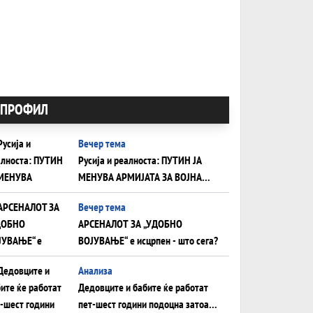
ПРОФИЛ
Вечер тема
Русија и реалноста: ПУТИН ЈА
МЕНУВА АРМИЈАТА ЗА ВОЈНА
ШТО ОСТАНУВА БЕЗ ФРОНТ
Вечер тема
АРСЕНАЛОТ ЗА „УДОБНО
ВОЈУВАЊЕ“ е исцрпен - што сега?
Анализа
Дедовците и бабите ќе работат
пет-шест години подоцна затоа