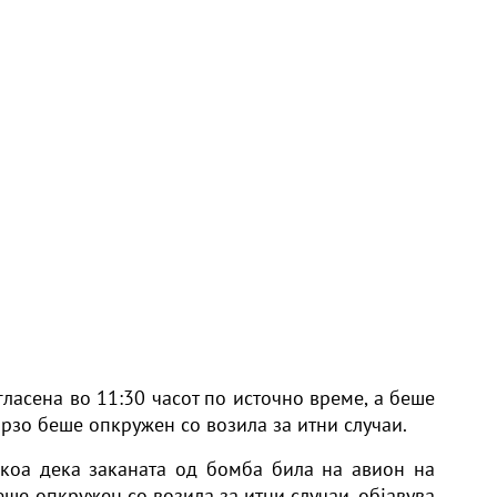
ласена во 11:30 часот по источно време, а беше
брзо беше опкружен со возила за итни случаи.
екоа дека заканата од
бомба
била на авион на
 беше опкружен со возила за итни случаи,
објавува