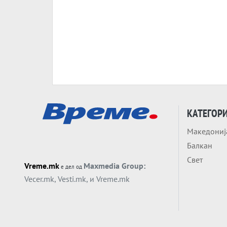
КАТЕГОР
Македониј
Балкан
Свет
Vreme.mk
Maxmedia Group:
е дел од
Vecer.mk
,
Vesti.mk
, и
Vreme.mk