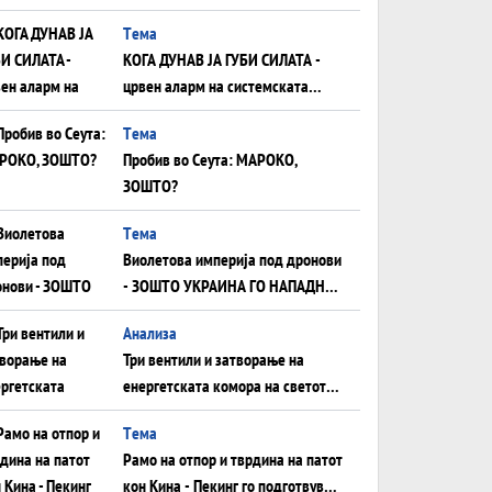
што НЕМААТ ВНУЦИ ДА ГИ
Tема
ЗАМЕНАТ
КОГА ДУНАВ ЈА ГУБИ СИЛАТА -
црвен аларм на системската
плоча од јужна Германија до
Tема
Црното Море...
Пробив во Сеута: МАРОКО,
ЗОШТО?
Tема
Виолетова империја под дронови
- ЗОШТО УКРАИНА ГО НАПАДНА
РУСКИОТ WILDBERRIES
Aнализа
Три вентили и затворање на
енергетската комора на светот:
Нападот во Суец најавува
Tема
глобален енергетски инфаркт?
Рамо на отпор и тврдина на патот
кон Кина - Пекинг го подготвува