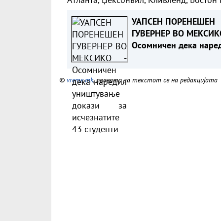
УАПСЕН ПОРЕНЕШЕН
ГУВЕРНЕР ВО МЕКСИК
Осомничен дека наре
уништување докази з
исчезнатите 43 студе
©
vreme.mk
, правата за текстот се на редакцијата