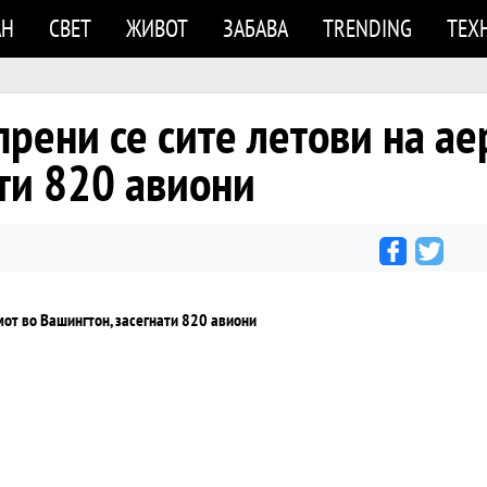
АН
СВЕТ
ЖИВОТ
ЗАБАВА
TRENDING
ТЕХ
прени се сите летови на а
ти 820 авиони