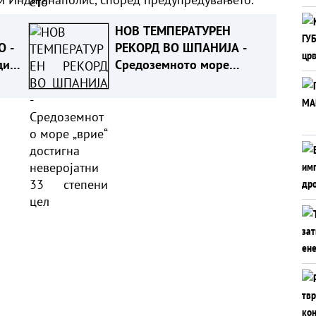
НОВ ТЕМПЕРАТУРЕН
О -
РЕКОРД ВО ШПАНИЈА -
дил
Средоземното море
а
„врие“ достигна
нти
неверојатни 33 степени
целзиусови