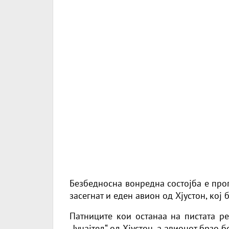
Безбедносна вонредна состојба е прог
засегнат и еден
авион
од Хјустон, кој 
Патниците кои останаа на пистата р
„Јунајтед“ од Хјустон, а авионот брзо