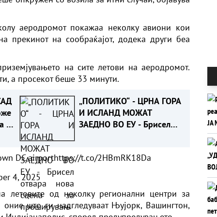
колу аеродромот покажаа неколку авиони кои
а прекинот на сообраќајот, додека други беа
приземјувањето на сите летови на аеродромот.
, а просекот беше 33 минути.
САД
„ПОЛИТИКО“ - ЦРНА ГОРА
оже
И ИСЛАНД МОЖАТ
а ја
ЗАЕДНО ВО ЕУ - Брисел
а
отвара нова сцена за
проширувањето
own DC airport
https://t.co/2HBmRK18Da
er 4, 2025
на летовите од неколку регионални центри за
и оние што ги надгледуваат Њујорк, Вашингтон,
 и Индијанаполис, според предупредувањето.