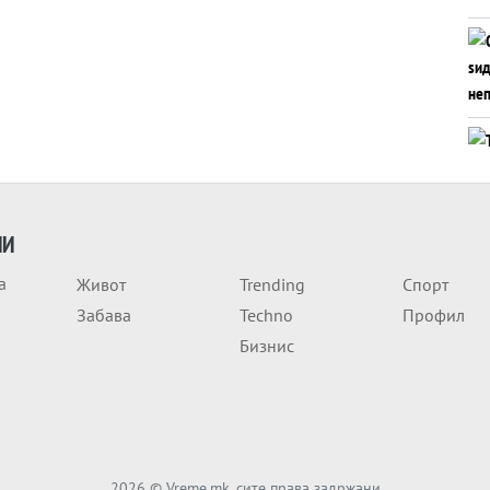
ИИ
а
Живот
Trending
Спорт
Забава
Techno
Профил
Бизнис
2026
© Vreme.mk, сите права задржани