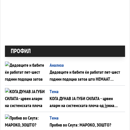
ПРОФИЛ
Анализа
Дедовците и бабите ќе работат пет-шест
години подоцна затоа што НЕМААТ
ВНУЦИ ДА ГИ ЗАМЕНАТ
Tема
КОГА ДУНАВ ЈА ГУБИ СИЛАТА - црвен
аларм на системската плоча од јужна
Германија до Црното Море...
Tема
Пробив во Сеута: МАРОКО, ЗОШТО?