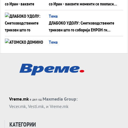
со Иран - ваквите моменти се поопасни
од отворените закани
Tема
ДЛАБОКО УДОЛУ: Сметководствените
трикови што го соборија ЕНРОН ги
применуваат гигантите за ВИ
Tема
АТОМСКО ДОМИНО НА БЛИСКИОТ
ИСТОК
Tема
ОД ШАХЕД ДО СВЕТСКА ВОЈНА?
Обвинувањето кон Русија го поврзува
Блискиот Исток со украинското бојно
Тема
поле?
Vreme.mk
Maxmedia Group:
е дел од
Заборавете ги премиерите, ОВА СЕ
Vecer.mk
,
Vesti.mk
, и
Vreme.mk
ЛУЃЕТО ШТО РЕШАВААТ ЗА МИР, ВОЈНА,
СОЖИВОТ ИЛИ ПРОПАСТ
Анализа
КАТЕГОРИИ
Приватни факултети - ОД ПРЕСТИЖ