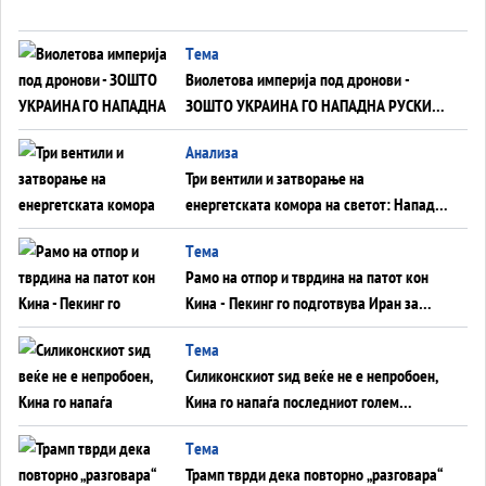
Tема
Виолетова империја под дронови -
ЗОШТО УКРАИНА ГО НАПАДНА РУСКИОТ
WILDBERRIES
Aнализа
Три вентили и затворање на
енергетската комора на светот: Нападот
во Суец најавува глобален енергетски
Tема
инфаркт?
Рамо на отпор и тврдина на патот кон
Кина - Пекинг го подготвува Иран за
американска копнена инвазија
Tема
Силиконскиот ѕид веќе не е непробоен,
Кина го напаѓа последниот голем
монопол на Западот?
Tема
Трамп тврди дека повторно „разговара“