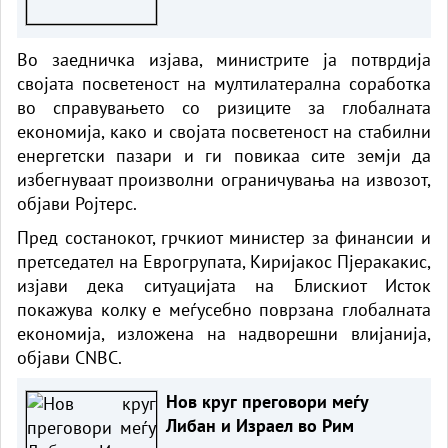
Во заедничка изјава, министрите ја потврдија
својата посветеност на мултилатерална соработка
во справувањето со ризиците за глобалната
економија, како и својата посветеност на стабилни
енергетски пазари и ги повикаа сите земји да
избегнуваат произволни ограничувања на извозот,
објави Ројтерс.
Пред состанокот, грчкиот министер за финансии и
претседател на Еврогрупата, Киријакос Пјеракакис,
изјави дека ситуацијата на Блискиот Исток
покажува колку е меѓусебно поврзана глобалната
економија, изложена на надворешни влијанија,
објави CNBC.
Нов круг преговори меѓу
Либан и Израел во Рим