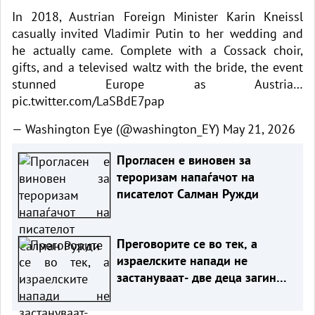
In 2018, Austrian Foreign Minister Karin Kneissl
casually invited Vladimir Putin to her wedding and
he actually came. Complete with a Cossack choir,
gifts, and a televised waltz with the bride, the event
stunned Europe as Austria…
pic.twitter.com/LaSBdE7pap
— Washington Eye (@washington_EY)
May 21, 2026
Прогласен е виновен за
тероризам напаѓачот на
писателот Салман Ружди
Преговорите се во тек, а
израелските напади не
застануваат- две деца загинаа
во Газа