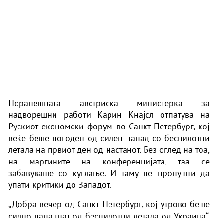
Поранешната австриска министерка за
надворешни работи Карин Кнајсл отпатува на
Рускиот економски форум во Санкт Петербург, кој
веќе беше погоден од силен напад со беспилотни
летала на првиот ден од настанот. Без оглед на тоа,
на маргините на конференцијата, таа се
забавуваше со куглање. И таму не пропушти да
упати критики до Западот.
„Добра вечер од Санкт Петербург, кој утрово беше
силно нападнат од беспилотни летала од Украина“,