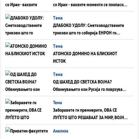
со Иран - ваквите моменти се поопасни
од отворените закани
Tема
ДЛАБОКО УДОЛУ: Сметководствените
трикови што го соборија ЕНРОН ги
применуваат гигантите за ВИ
Tема
АТОМСКО ДОМИНО НА БЛИСКИОТ
ИСТОК
Tема
ОД ШАХЕД ДО СВЕТСКА ВОЈНА?
Обвинувањето кон Русија го поврзува
Блискиот Исток со украинското бојно
Тема
поле?
Заборавете ги премиерите, ОВА СЕ
ЛУЃЕТО ШТО РЕШАВААТ ЗА МИР, ВОЈНА,
СОЖИВОТ ИЛИ ПРОПАСТ
Анализа
Приватни факултети - ОД ПРЕСТИЖ