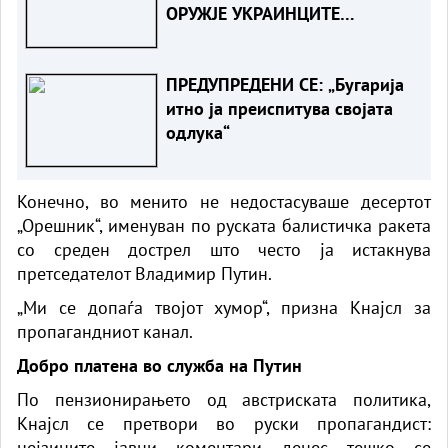
ОРУЖЈЕ УКРАИНЦИТЕ
ПРОДАЛЕ НА МАФИЈАТА
ПРЕДУПРЕДЕНИ СЕ: „Бугарија
итно ја преиспитува својата
одлука“
Конечно, во менито не недостасуваше десертот
„Орешник“, именуван по руската балистичка ракета
со среден дострел што често ја истакнува
претседателот Владимир Путин.
„Ми се допаѓа твојот хумор“, призна Кнајсл за
пропагандниот канал.
Добро платена во служба на Путин
По пензионирањето од австриската политика,
Кнајсл се претвори во руски пропагандист:
нејзините јавни коментари денес тешко се