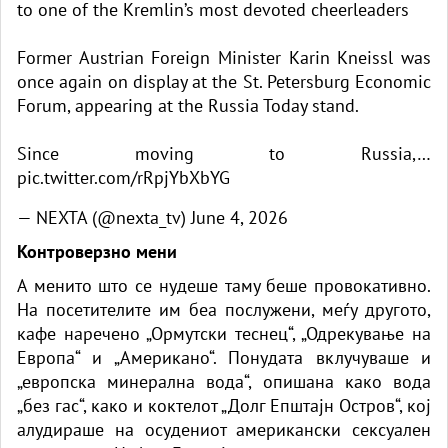
to one of the Kremlin’s most devoted сheerleaders
Former Austrian Foreign Minister Karin Kneissl was
once again on display at the St. Petersburg Economic
Forum, appearing at the Russia Today stand.
Since moving to Russia,…
pic.twitter.com/rRpjYbXbYG
— NEXTA (@nexta_tv)
June 4, 2026
Контроверзно мени
А менито што се нудеше таму беше провокативно.
На посетителите им беа послужени, меѓу другото,
кафе наречено „Ормутски теснец“, „Одрекување на
Европа“ и „Американо“. Понудата вклучуваше и
„европска минерална вода“, опишана како вода
„без гас“, како и коктелот „Долг Епштајн Остров“, кој
алудираше на осудениот американски сексуален