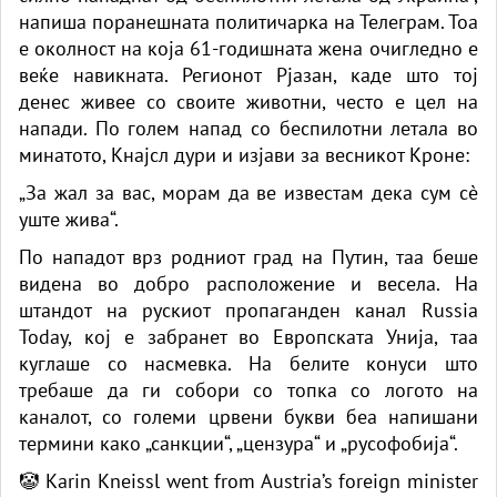
напиша поранешната политичарка на Телеграм. Тоа
е околност на која 61-годишната жена очигледно е
веќе навикната. Регионот Рјазан, каде што тој
денес живее со своите животни, често е цел на
напади. По голем напад со беспилотни летала во
минатото, Кнајсл дури и изјави за весникот
Кроне:
„За жал за вас, морам да ве известам дека сум сè
уште жива“.
По нападот врз родниот град на Путин, таа беше
видена во добро расположение и весела. На
штандот на рускиот пропаганден канал Russia
Today, кој е забранет во Европската Унија, таа
куглаше со насмевка. На белите конуси што
требаше да ги собори со топка со логото на
каналот, со големи црвени букви беа напишани
термини како „санкции“, „цензура“ и „русофобија“.
🤡 Karin Kneissl went from Austria’s foreign minister