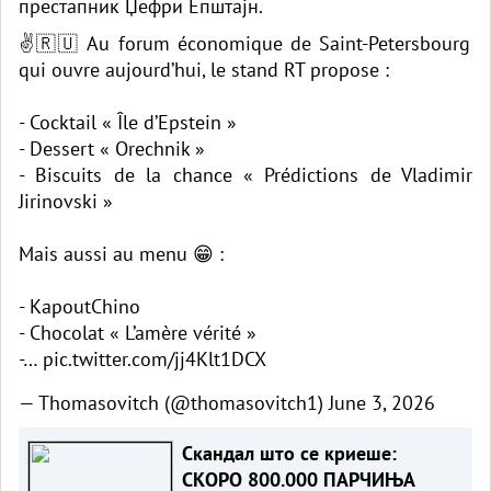
престапник Џефри Епштајн.
✌️🇷🇺 Au forum économique de Saint-Petersbourg
qui ouvre aujourd’hui, le stand RT propose :
- Cocktail « Île d’Epstein »
- Dessert « Orechnik »
- Biscuits de la chance « Prédictions de Vladimir
Jirinovski »
Mais aussi au menu 😁 :
- KapoutChino
- Chocolat « L’amère vérité »
-…
pic.twitter.com/jj4Klt1DCX
— Thomasovitch (@thomasovitch1)
June 3, 2026
Скандал што се криеше:
СКОРО 800.000 ПАРЧИЊА