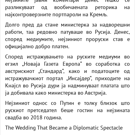
разликуваат од вообичаената реторика на
најконтроверзните портпароли на Кремљ.
Долго пред да стане министерка за надворешни
работи, таа редовно патуваше во Русија. Денес,
според медиумите, нејзиниот проруски став е
официјално добро платен.
Според истражувањето на руските медиуми во
егзил „Новаја Газета Европа“ во соработка со
австрискиот „Стандард“, како и податоците од
истражувачкиот портал „Инсајдер“, приходите на
Кнајсл во Русија дури ја надминуваат платата што
ја добивала како министерка во Австрија.
Нејзиниот однос со Путин е толку близок што
рускиот претседател беше гостин на нејзината
свадба во 2018 година.
The Wedding That Became a Diplomatic Spectacle