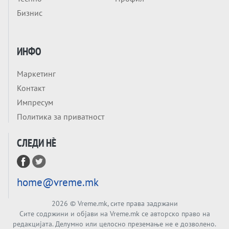
БЕШЕ ЕДНАШ ЕДЕН СДСМ... А што остана
Бизнис
од него, најмногу знае Обвинителството
Тема
РЕСТАВРАЦИЈА на НАТО во Анкара
ИНФО
Маркетинг
Тема
Контакт
СУРОВА РЕАЛНОСТ ВО ШТО БИ БИЛО
Импресум
КОГА БИ БИЛО: Ако треба да ги
Политика за приватност
отпишеме САД, Украина ќе ја брани
Анализа
Европа од Русија?!
СЛЕДИ НÈ
Кој се плаши од гласачите? СДСМ И
ЛЕВИЦА БЛОКИРААТ ПРАВО НА
ГЛАСАЊЕ ЗА НАД 200.000 ЛУЃЕ!
Тема
home@vreme.mk
ПУТИН „ПРЕПОЗНА ПРОБЛЕМ“, следува
ескалација или излез?
2026
© Vreme.mk, сите права задржани
Сите содржини и објави на Vreme.mk се авторско право на
Анализа
редакцијата. Делумно или целосно преземање не е дозволено.