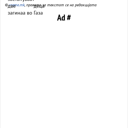
©
vreme.mk
, правата за текстот се на редакцијата
Ad #