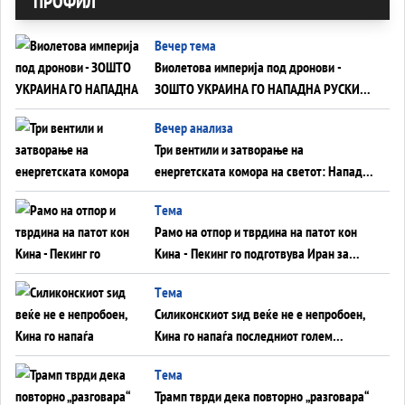
ПРОФИЛ
Вечер тема
Виолетова империја под дронови -
ЗОШТО УКРАИНА ГО НАПАДНА РУСКИОТ
WILDBERRIES
Вечер анализа
Три вентили и затворање на
енергетската комора на светот: Нападот
во Суец најавува глобален енергетски
Tема
инфаркт?
Рамо на отпор и тврдина на патот кон
Кина - Пекинг го подготвува Иран за
американска копнена инвазија
Tема
Силиконскиот ѕид веќе не е непробоен,
Кина го напаѓа последниот голем
монопол на Западот?
Tема
Трамп тврди дека повторно „разговара“