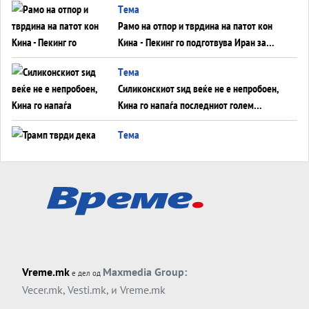
Tема
инфаркт?
Рамо на отпор и тврдина на патот кон
Кина - Пекинг го подготвува Иран за
американска копнена инвазија
Tема
Силиконскиот ѕид веќе не е непробоен,
Кина го напаѓа последниот голем
монопол на Западот?
Tема
Трамп тврди дека повторно „разговара“
со Иран - ваквите моменти се поопасни
од отворените закани
Tема
ДЛАБОКО УДОЛУ: Сметководствените
трикови што го соборија ЕНРОН ги
применуваат гигантите за ВИ
Tема
Vreme.mk
Maxmedia Group:
е дел од
АТОМСКО ДОМИНО НА БЛИСКИОТ
Vecer.mk
,
Vesti.mk
, и
Vreme.mk
ИСТОК