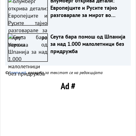
Блумберг открива детали:
Европејците и Русите тајно
разговарале за мирот во
Украина
Сеута бара помош од Шпанија
за над 1.000 малолетници без
придружба
©
vreme.mk
, правата за текстот се на редакцијата
Ad #