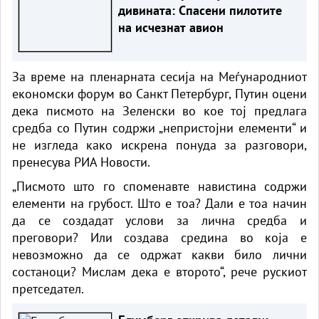
дивината: Спасени пилотите
на исчезнат авион
За време на пленарната сесија на Меѓународниот
економски форум во Санкт Петербург, Путин оцени
дека писмото на Зеленски во кое тој предлага
средба со Путин содржи „непристојни елементи“ и
не изгледа како искрена понуда за разговори,
пренесува РИА Новости.
„Писмото што го споменавте навистина содржи
елементи на грубост. Што е тоа? Дали е тоа начин
да се создадат услови за лична средба и
преговори? Или создава средина во која е
невозможно да се одржат какви било лични
состаноци? Мислам дека е второто“, рече рускиот
претседател.