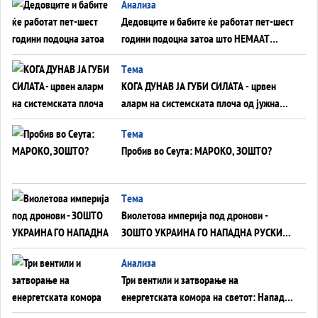
Анализа
Дедовците и бабите ќе работат пет-шест
години подоцна затоа што НЕМААТ
ВНУЦИ ДА ГИ ЗАМЕНАТ
Tема
КОГА ДУНАВ ЈА ГУБИ СИЛАТА - црвен
аларм на системската плоча од јужна
Германија до Црното Море...
Tема
Пробив во Сеута: МАРОКО, ЗОШТО?
Tема
Виолетова империја под дронови -
ЗОШТО УКРАИНА ГО НАПАДНА РУСКИОТ
WILDBERRIES
Aнализа
Три вентили и затворање на
енергетската комора на светот: Нападот
во Суец најавува глобален енергетски