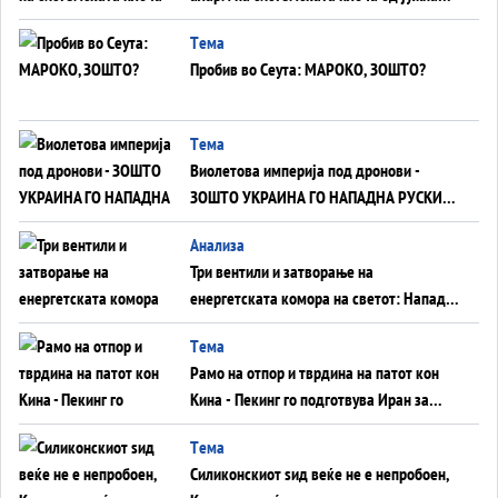
Германија до Црното Море...
Tема
Пробив во Сеута: МАРОКО, ЗОШТО?
Tема
Виолетова империја под дронови -
ЗОШТО УКРАИНА ГО НАПАДНА РУСКИОТ
WILDBERRIES
Aнализа
Три вентили и затворање на
енергетската комора на светот: Нападот
во Суец најавува глобален енергетски
Tема
инфаркт?
Рамо на отпор и тврдина на патот кон
Кина - Пекинг го подготвува Иран за
американска копнена инвазија
Tема
Силиконскиот ѕид веќе не е непробоен,