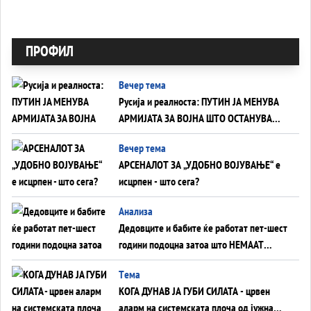
ПРОФИЛ
Вечер тема
Русија и реалноста: ПУТИН ЈА МЕНУВА
АРМИЈАТА ЗА ВОЈНА ШТО ОСТАНУВА
БЕЗ ФРОНТ
Вечер тема
АРСЕНАЛОТ ЗА „УДОБНО ВОЈУВАЊЕ“ е
исцрпен - што сега?
Анализа
Дедовците и бабите ќе работат пет-шест
години подоцна затоа што НЕМААТ
ВНУЦИ ДА ГИ ЗАМЕНАТ
Tема
КОГА ДУНАВ ЈА ГУБИ СИЛАТА - црвен
аларм на системската плоча од јужна