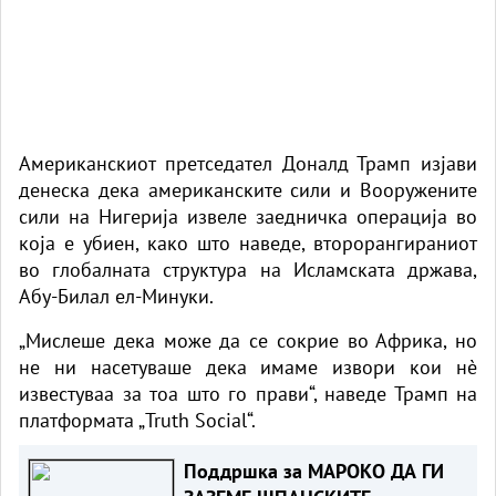
Американскиот претседател Доналд Трамп изјави
денеска дека американските сили и Вооружените
сили на Нигерија извеле заедничка операција во
која е убиен, како што наведе, второрангираниот
во глобалната структура на Исламската држава,
Абу-Билал ел-Минуки.
„Мислеше дека може да се сокрие во Африка, но
не ни насетуваше дека имаме извори кои нè
известуваа за тоа што го прави“, наведе Трамп на
платформата „Truth Social“.
Поддршка за МАРОКО ДА ГИ