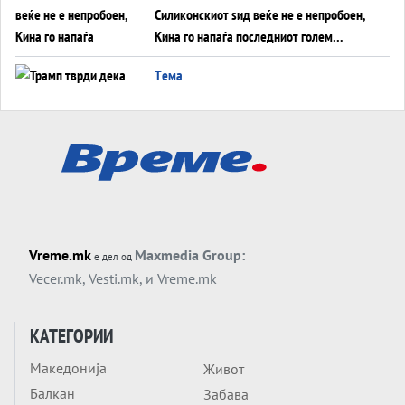
Силиконскиот ѕид веќе не е непробоен,
Кина го напаѓа последниот голем
монопол на Западот?
Tема
Трамп тврди дека повторно „разговара“
со Иран - ваквите моменти се поопасни
од отворените закани
Tема
ДЛАБОКО УДОЛУ: Сметководствените
трикови што го соборија ЕНРОН ги
применуваат гигантите за ВИ
Tема
Vreme.mk
Maxmedia Group:
е дел од
АТОМСКО ДОМИНО НА БЛИСКИОТ
Vecer.mk
,
Vesti.mk
, и
Vreme.mk
ИСТОК
Tема
КАТЕГОРИИ
ОД ШАХЕД ДО СВЕТСКА ВОЈНА?
Обвинувањето кон Русија го поврзува
Македонија
Живот
Блискиот Исток со украинското бојно
Балкан
Забава
Тема