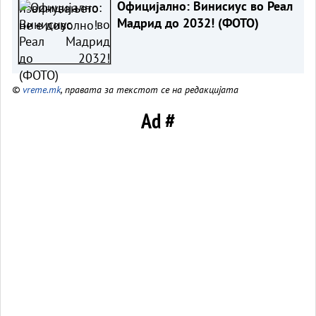
Официјално: Винисиус во Реал
Мадрид до 2032! (ФОТО)
©
vreme.mk
, правата за текстот се на редакцијата
Ad #