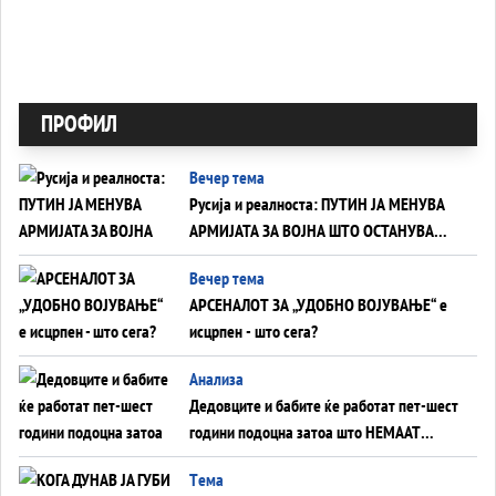
ПРОФИЛ
Вечер тема
Русија и реалноста: ПУТИН ЈА МЕНУВА
АРМИЈАТА ЗА ВОЈНА ШТО ОСТАНУВА
БЕЗ ФРОНТ
Вечер тема
АРСЕНАЛОТ ЗА „УДОБНО ВОЈУВАЊЕ“ е
исцрпен - што сега?
Анализа
Дедовците и бабите ќе работат пет-шест
години подоцна затоа што НЕМААТ
ВНУЦИ ДА ГИ ЗАМЕНАТ
Tема