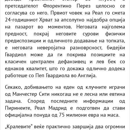
претседателот Флорентино Перез целосно се
согласува со него. Првиот човек на Реал го смета
24-годишниот Хрват за апсолутно најдобра опција
на пазарот во моментов. Неговата најголема
предност, покрај неговите сурови физички
предиспозиции и одличното додавање на топката,
е неговата неверојатна разноврсност, бидејќи
Гвардиол може да ги покрива позициите на
класичен централен дефанзивец и лев бек со
еднаков квалитет, што го докажа одлично додека
работеше со Пеп Гвардиола во Англија.
Секако, добивањето на еден од клучните играчи
од Манчестер Сити никогаш не е лесна или евтина
задача. Според последните информации од
Пиринеите, Реал Мадрид е подготвен да стави
официјална понуда од 75 милиони евра на маса.
„
Кралевите“ веќе практично завршија два огромни