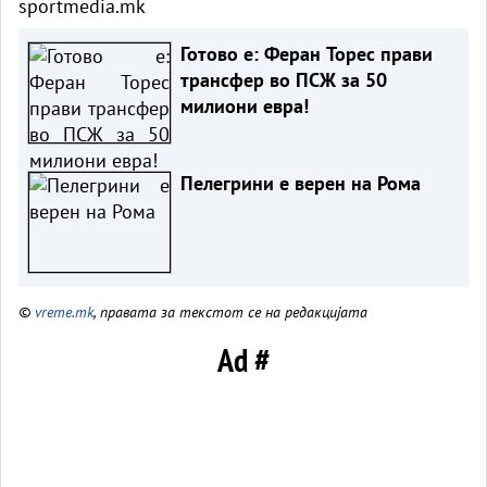
sportmedia.mk
Готово е: Феран Торес прави
трансфер во ПСЖ за 50
милиони евра!
Пелегрини е верен на Рома
©
vreme.mk
, правата за текстот се на редакцијата
Ad #