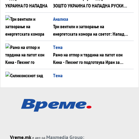
ЗОШТО УКРАИНА ГО НАПАДНА РУСКИОТ
WILDBERRIES
Aнализа
Три вентили и затворање на
енергетската комора на светот: Нападот
во Суец најавува глобален енергетски
Tема
инфаркт?
Рамо на отпор и тврдина на патот кон
Кина - Пекинг го подготвува Иран за
американска копнена инвазија
Tема
Силиконскиот ѕид веќе не е непробоен,
Кина го напаѓа последниот голем
монопол на Западот?
Tема
Трамп тврди дека повторно „разговара“
со Иран - ваквите моменти се поопасни
од отворените закани
Tема
Vreme.mk
Maxmedia Group:
е дел од