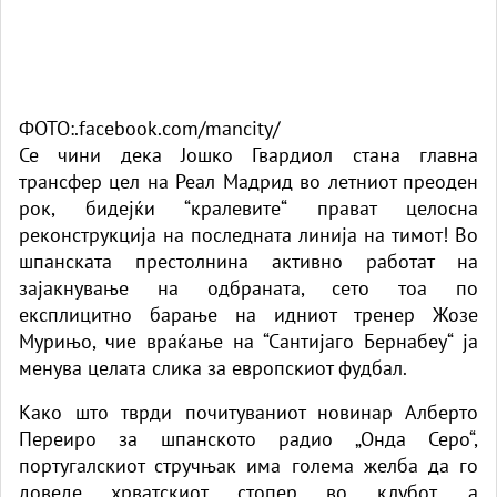
ФОТО:.facebook.com/mancity/
Се чини дека Јошко Гвардиол стана главна
трансфер цел на Реал Мадрид во летниот преоден
рок, бидејќи “кралевите“ прават целосна
реконструкција на последната линија на тимот! Во
шпанската престолнина активно работат на
зајакнување на одбраната, сето тоа по
експлицитно барање на идниот тренер Жозе
Мурињо, чие враќање на “Сантијаго Бернабеу“ ја
менува целата слика за европскиот фудбал.
Како што тврди почитуваниот новинар Алберто
Переиро за шпанското радио „Онда Серо“,
португалскиот стручњак има голема желба да го
доведе хрватскиот стопер во клубот, а