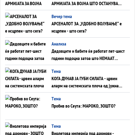
АРМИЈАТА ЗА ВОЈНА ШТО ОСТАНУВА
БЕЗ ФРОНТ
Вечер тема
АРСЕНАЛОТ ЗА „УДОБНО ВОЈУВАЊЕ“ е
исцрпен - што сега?
Анализа
Дедовците и бабите ќе работат пет-шест
години подоцна затоа што НЕМААТ
ВНУЦИ ДА ГИ ЗАМЕНАТ
Tема
КОГА ДУНАВ ЈА ГУБИ СИЛАТА - црвен
аларм на системската плоча од јужна
Германија до Црното Море...
Tема
Пробив во Сеута: МАРОКО, ЗОШТО?
Tема
Виолетова империја под дронови -