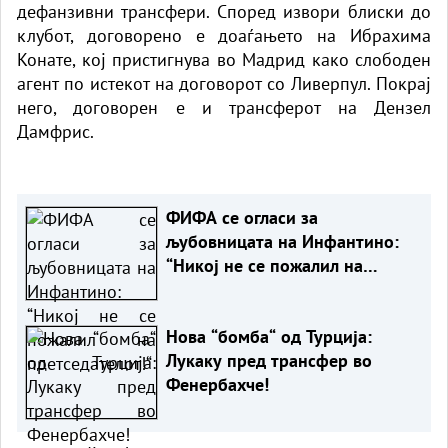
дефанзивни трансфери. Според извори блиски до
клубот, договорено е доаѓањето на Ибрахима
Конате, кој пристигнува во Мадрид како слободен
агент по истекот на договорот со Ливерпул. Покрај
него, договорен е и трансферот на Дензел
Дамфрис.
ФИФА се огласи за
љубовницата на Инфантино:
“Никој не се пожалил на
претседателот!“
Нова “бомба“ од Турција:
Лукаку пред трансфер во
Фенербахче!