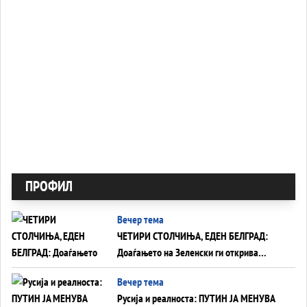
ПРОФИЛ
Вечер тема
ЧЕТИРИ СТОЛЧИЊА, ЕДЕН БЕЛГРАД:
Доаѓањето на Зеленски ги открива
тајните на политиката на балансирање
Вечер тема
на Вучиќ
Русија и реалноста: ПУТИН ЈА МЕНУВА