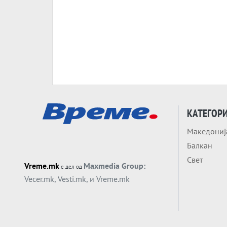
КАТЕГОР
Македониј
Балкан
Свет
Vreme.mk
Maxmedia Group:
е дел од
Vecer.mk
,
Vesti.mk
, и
Vreme.mk