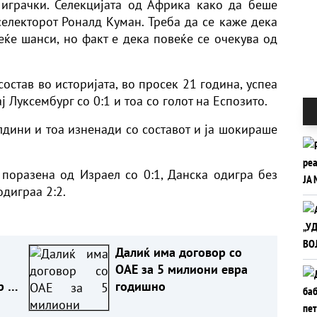
 играчки. Селекцијата од Африка како да беше
лекторот Роналд Куман. Треба да се каже дека
еќе шанси, но факт е дека повеќе се очекува од
состав во историјата, во просек 21 година, успеа
ј Луксембург со 0:1 и тоа со голот на Еспозито.
алдини и тоа изненади со составот и ја шокираше
поразена од Израел со 0:1, Данска одигра без
одиграа 2:2.
Далиќ има договор со
ОАЕ за 5 милиони евра
р на
годишно