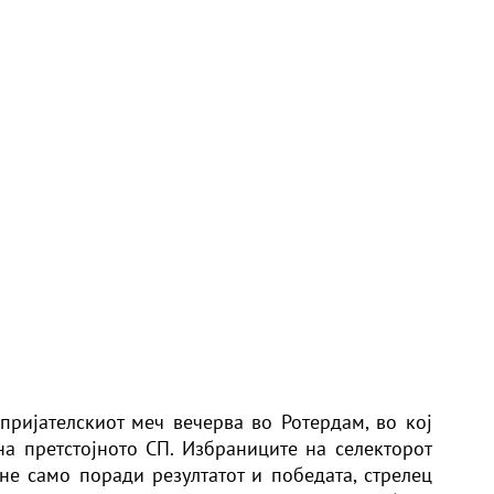
пријателскиот меч вечерва во Ротердам, во кој
на претстојното СП. Избраниците на селекторот
 не само поради резултатот и победата, стрелец