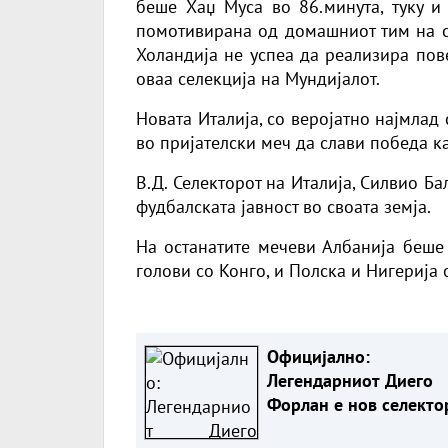
беше Хаџ Муса во 86.минута, туку и
помотивирана од домашниот тим на се
Холандија не успеа да реализира пов
оваа селекција на Мундијалот.
Новата Италија, со веројатно најмлад 
во пријателски меч да слави победа ка
В.Д. Селекторот на Италија, Силвио Б
фудбалската јавност во своата земја.
На останатите мечеви Албанија беше 
голови со Конго, и Полска и Нигерија 
Официјално:
Легендарниот Диего
Форлан е нов селекто
Уругвај(ФОТО)