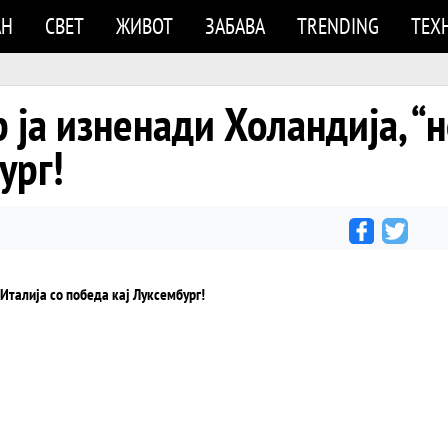
АН
СВЕТ
ЖИВОТ
ЗАБАВА
TRENDING
ТЕХ
 ја изненади Холандија, “н
ург!