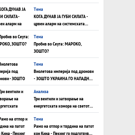
што НЕМААТ ВНУЦИ ДА ГИ
Tема
ЗАМЕНАТ
КОГА ДУНАВ ЈА ГУБИ СИЛАТА -
црвен аларм на системската
плоча од јужна Германија до
Tема
Црното Море...
Пробив во Сеута: МАРОКО,
ЗОШТО?
Tема
Виолетова империја под дронови
- ЗОШТО УКРАИНА ГО НАПАДНА
РУСКИОТ WILDBERRIES
Aнализа
Три вентили и затворање на
енергетската комора на светот:
Нападот во Суец најавува
Tема
глобален енергетски инфаркт?
Рамо на отпор и тврдина на патот
кон Кина - Пекинг го подготвува