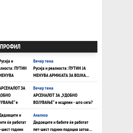
ПРОФИЛ
Вечер тема
Русија и реалноста: ПУТИН ЈА
МЕНУВА АРМИЈАТА ЗА ВОЈНА
ШТО ОСТАНУВА БЕЗ ФРОНТ
Вечер тема
АРСЕНАЛОТ ЗА „УДОБНО
ВОЈУВАЊЕ“ е исцрпен - што сега?
Анализа
Дедовците и бабите ќе работат
пет-шест години подоцна затоа