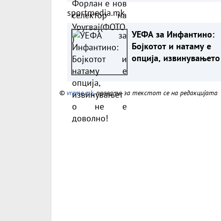
sportmedia.mk
УЕФА за Инфантино:
Бојкотот и натаму е
опција, извинувањето
е доволно!
©
vreme.mk
, правата за текстот се на редакцијата