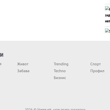
ИИ
а
Живот
Trending
Спорт
Забава
Techno
Профил
Бизнис
2026
© Vreme.mk, сите права задржани