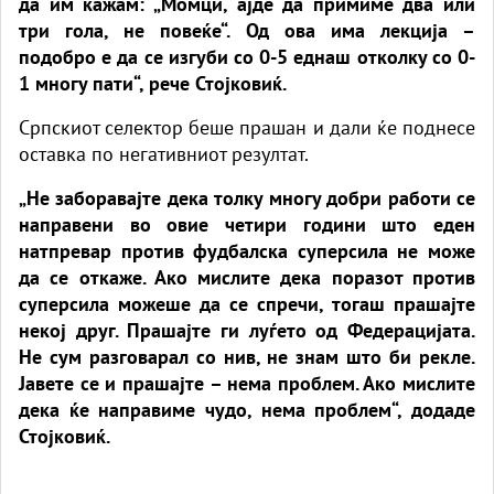
да им кажам: „Момци, ајде да примиме два или
три гола, не повеќе“. Од ова има лекција –
подобро е да се изгуби со 0-5 еднаш отколку со 0-
1 многу пати“, рече Стојковиќ.
Српскиот селектор беше прашан и дали ќе поднесе
оставка по негативниот резултат.
„Не заборавајте дека толку многу добри работи се
направени во овие четири години што еден
натпревар против фудбалска суперсила не може
да се откаже. Ако мислите дека поразот против
суперсила можеше да се спречи, тогаш прашајте
некој друг. Прашајте ги луѓето од Федерацијата.
Не сум разговарал со нив, не знам што би рекле.
Јавете се и прашајте – нема проблем. Ако мислите
дека ќе направиме чудо, нема проблем“, додаде
Стојковиќ.