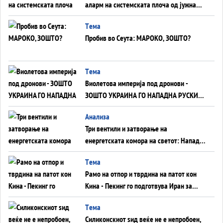
аларм на системската плоча од јужна
Германија до Црното Море...
Tема
Пробив во Сеута: МАРОКО, ЗОШТО?
Tема
Виолетова империја под дронови -
ЗОШТО УКРАИНА ГО НАПАДНА РУСКИОТ
WILDBERRIES
Aнализа
Три вентили и затворање на
енергетската комора на светот: Нападот
во Суец најавува глобален енергетски
Tема
инфаркт?
Рамо на отпор и тврдина на патот кон
Кина - Пекинг го подготвува Иран за
американска копнена инвазија
Tема
Силиконскиот ѕид веќе не е непробоен,