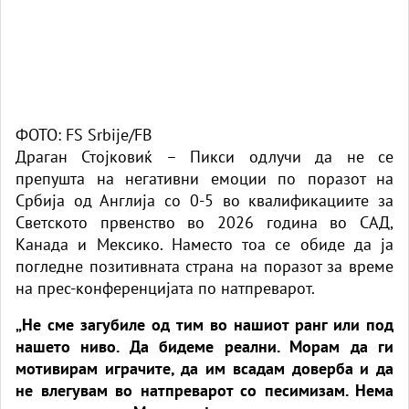
ФОТО: FS Srbije/FB
Драган Стојковиќ – Пикси одлучи да не се
препушта на негативни емоции по поразот на
Србија од Англија со 0-5 во квалификациите за
Светското првенство во 2026 година во САД,
Канада и Мексико. Наместо тоа се обиде да ја
погледне позитивната страна на поразот за време
на прес-конференцијата по натпреварот.
„Не сме загубиле од тим во нашиот ранг или под
нашето ниво. Да бидеме реални. Морам да ги
мотивирам играчите, да им всадам доверба и да
не влегувам во натпреварот со песимизам. Нема