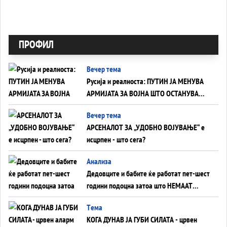
ПРОФИЛ
Вечер тема
Русија и реалноста: ПУТИН ЈА МЕНУВА
АРМИЈАТА ЗА ВОЈНА ШТО ОСТАНУВА
БЕЗ ФРОНТ
Вечер тема
АРСЕНАЛОТ ЗА „УДОБНО ВОЈУВАЊЕ“ е
исцрпен - што сега?
Анализа
Дедовците и бабите ќе работат пет-шест
години подоцна затоа што НЕМААТ
ВНУЦИ ДА ГИ ЗАМЕНАТ
Tема
КОГА ДУНАВ ЈА ГУБИ СИЛАТА - црвен