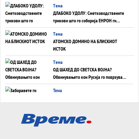
Tема
ДЛАБОКО УДОЛУ: Сметководствените
трикови што го соборија ЕНРОН ги
применуваат гигантите за ВИ
Tема
АТОМСКО ДОМИНО НА БЛИСКИОТ
ИСТОК
Tема
ОД ШАХЕД ДО СВЕТСКА ВОЈНА?
Обвинувањето кон Русија го поврзува
Блискиот Исток со украинското бојно
Тема
поле?
Заборавете ги премиерите, ОВА СЕ
ЛУЃЕТО ШТО РЕШАВААТ ЗА МИР, ВОЈНА,
СОЖИВОТ ИЛИ ПРОПАСТ
Анализа
Приватни факултети - ОД ПРЕСТИЖ
НЕКОГАШ ДЕНЕС ДО ФАБРИКИ ЗА