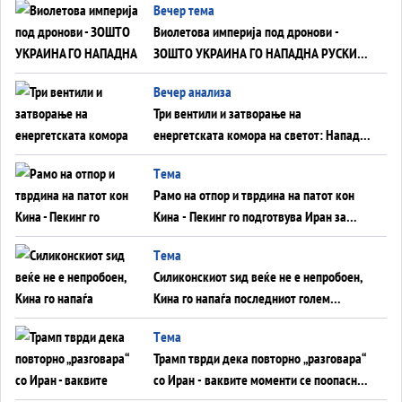
Вечер тема
Виолетова империја под дронови -
ЗОШТО УКРАИНА ГО НАПАДНА РУСКИОТ
WILDBERRIES
Вечер анализа
Три вентили и затворање на
енергетската комора на светот: Нападот
во Суец најавува глобален енергетски
Tема
инфаркт?
Рамо на отпор и тврдина на патот кон
Кина - Пекинг го подготвува Иран за
американска копнена инвазија
Tема
Силиконскиот ѕид веќе не е непробоен,
Кина го напаѓа последниот голем
монопол на Западот?
Tема
Трамп тврди дека повторно „разговара“
со Иран - ваквите моменти се поопасни
од отворените закани