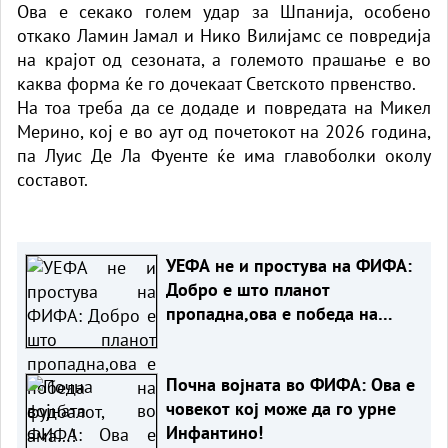
Ова е секако голем удар за Шпанија, особено
откако Ламин Јамал ​​и Нико Вилијамс се повредија
на крајот од сезоната, а големото прашање е во
каква форма ќе го дочекаат Светското првенство.
На тоа треба да се додаде и повредата на Микел
Мерино, кој е во аут од почетокот на 2026 година,
па Луис Де Ла Фуенте ќе има главоболки околу
составот.
УЕФА не и простува на ФИФА:
Добро е што планот
пропадна,ова е победа на
фудбалот, ама…!
Почна војната во ФИФА: Ова е
човекот кој може да го урне
Инфантино!