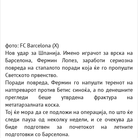
фото: FC Barcelona (X)
Нов удар за Шпанија. Имено играчот за врска на
Барселона, Фермин Лопез, заработи сериозна
повреда на стапалото поради која ќе го пропушти
Светското првенство.
Поради повреда, Фермин го напушти теренот на
натпреварот против Бетис синоќа, а по денешните
прегледи беше утврдена фрактура на
метатарзалната коска.
Тој ќе мора да се подложи на операција, по што ќе
следи пауза од неколку недели, и се очекува да
биде подготвен за почетокот на летните
подготовки со Барселона.