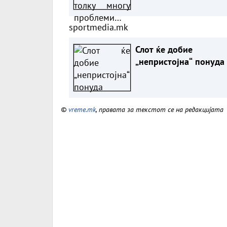
sportmedia.mk
Слот ќе добие
„непристојна“ понуда
©
vreme.mk
, правата за текстот се на редакцијата