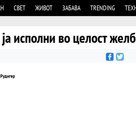
АН
СВЕТ
ЖИВОТ
ЗАБАВА
TRENDING
ТЕХ
ја исполни во целост желб