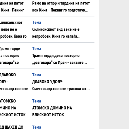
Рамо на отпор и тврдина на патот
кон Кина - Пекинг го подготвува
Иран за американска копнена
Tема
инвазија
Силиконскиот ѕид веќе не е
непробоен, Кина го напаѓа
последниот голем монопол на
Tема
Западот?
Трамп тврди дека повторно
„разговара“ со Иран - ваквите
моменти се поопасни од
Tема
отворените закани
ДЛАБОКО УДОЛУ:
Сметководствените трикови што
го соборија ЕНРОН ги
Tема
применуваат гигантите за ВИ
АТОМСКО ДОМИНО НА
БЛИСКИОТ ИСТОК
Tема