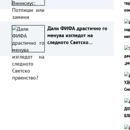
Дали ФИФА драстично го
менува изгледот на
следното Светско
првенство?