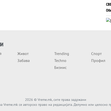
ИИ
а
Живот
Trending
Спорт
Забава
Techno
Профил
Бизнис
2026
© Vreme.mk, сите права задржани
а Vreme.mk се авторско право на редакцијата. Делумно или целосно 