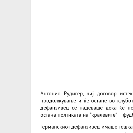
Антонио Рудигер, чиј договор исте
продолжување и ќе остане во клубот 
дефанзивец се надеваше дека ќе по
остана полтиката на “кралевите“ – фу
Германскиот дефанзивец имаше тешка 