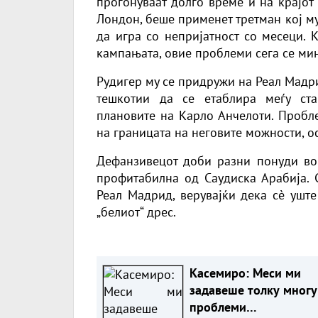
прогонуваат долго време и на крајот
Лондон, беше применет третман кој м
да игра со непријатност со месеци. 
кампањата, овие проблеми сега се мин
Рудигер му се придружи на Реал Мадр
тешкотии да се етаблира меѓу ста
плановите на Карло Анчелоти. Пробле
на границата на неговите можности, о
Дефанзивецот доби разни понуди во 
профитабилна од Саудиска Арабија. С
Реал Мадрид, верувајќи дека сè ушт
„белиот“ дрес.
Касемиро: Меси ми
задавеше толку многу
проблеми…