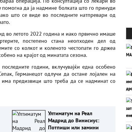
 бараа операција. По консултација со лекари во
у помогна да ја надмине болката што го принуди
Како што се виде во последните натпревари од
ато.
ид во летото 2022 година и иако првично имаше
ртерите, постепено стана неопходен дел од
мите со колкот и коленото честопати го држеа
собено на крајот од минатата сезона.
последните години, вклучувајќи една особено
епак, Германецот одлучи да остане лојален на
е има предизвици што треба да се надминат со
Ултиматум на Реал
Мадрид до Винисиус:
Потпиши или замини