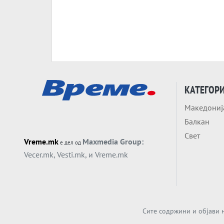
КАТЕГОР
Македониј
Балкан
Свет
Vreme.mk
Maxmedia Group:
е дел од
Vecer.mk
,
Vesti.mk
, и
Vreme.mk
Сите содржини и објави н