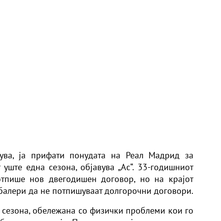
кува, ја прифати понудата на Реал Мадрид за
уште една сезона, објавува „Ас“. 33-годишниот
тпише нов двегодишен договор, но на крајот
дбалери да не потпишуваат долгорочни договори.
сезона, обележана со физички проблеми кои го