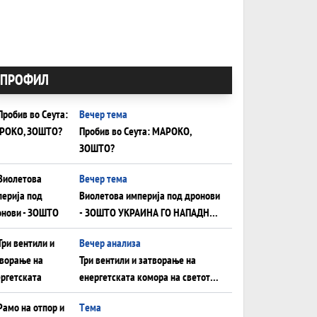
ПРОФИЛ
Вечер тема
Пробив во Сеута: МАРОКО,
ЗОШТО?
Вечер тема
Виолетова империја под дронови
- ЗОШТО УКРАИНА ГО НАПАДНА
РУСКИОТ WILDBERRIES
Вечер анализа
Три вентили и затворање на
енергетската комора на светот:
Нападот во Суец најавува
Tема
глобален енергетски инфаркт?