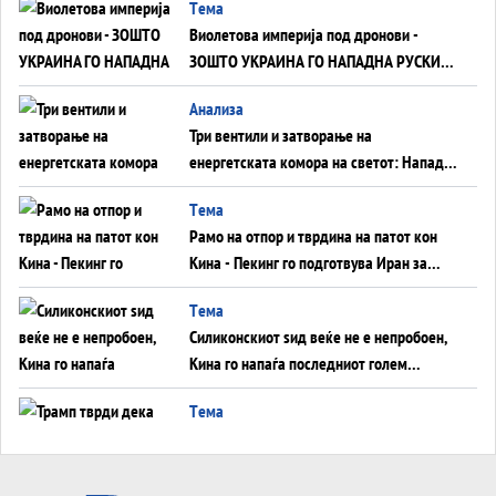
Tема
Виолетова империја под дронови -
ЗОШТО УКРАИНА ГО НАПАДНА РУСКИОТ
WILDBERRIES
Aнализа
Три вентили и затворање на
енергетската комора на светот: Нападот
во Суец најавува глобален енергетски
Tема
инфаркт?
Рамо на отпор и тврдина на патот кон
Кина - Пекинг го подготвува Иран за
американска копнена инвазија
Tема
Силиконскиот ѕид веќе не е непробоен,
Кина го напаѓа последниот голем
монопол на Западот?
Tема
Трамп тврди дека повторно „разговара“
со Иран - ваквите моменти се поопасни
од отворените закани