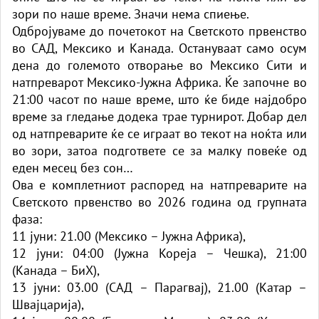
зори по наше време. Значи нема спиење.
Одбројуваме до почетокот на Светското првенство
во САД, Мексико и Канада. Остануваат само осум
дена до големото отворање во Мексико Сити и
натпреварот Мексико-Јужна Африка. Ќе започне во
21:00 часот по наше време, што ќе биде најдобро
време за гледање додека трае турнирот. Добар дел
од натпреварите ќе се играат во текот на ноќта или
во зори, затоа подгответе се за малку повеќе од
еден месец без сон…
Ова е комплетниот распоред на натпреварите на
Светското првенство во 2026 година од групната
фаза:
11 јуни: 21.00 (Мексико – Јужна Африка),
12 јуни: 04:00 (Јужна Кореја – Чешка), 21:00
(Канада – БиХ),
13 јуни: 03.00 (САД – Парагвај), 21.00 (Катар –
Швајцарија),