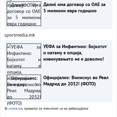
Далиќ има договор со ОАЕ за
5 милиони евра годишно
sportmedia.mk
УЕФА за Инфантино: Бојкотот
и натаму е опција,
извинувањето не е доволно!
Официјално: Винисиус во Реал
Мадрид до 2032! (ФОТО)
©
vreme.mk
, правата за текстот се на редакцијата