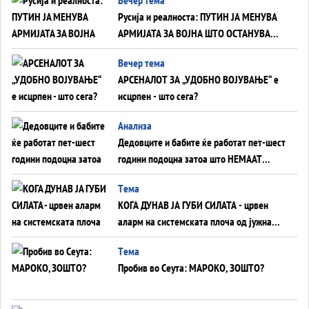
Русија и реалноста: ПУТИН ЈА МЕНУВА
АРМИЈАТА ЗА ВОЈНА ШТО ОСТАНУВА
БЕЗ ФРОНТ
Вечер тема
АРСЕНАЛОТ ЗА „УДОБНО ВОЈУВАЊЕ“ е
исцрпен - што сега?
Анализа
Дедовците и бабите ќе работат пет-шест
години подоцна затоа што НЕМААТ
ВНУЦИ ДА ГИ ЗАМЕНАТ
Tема
КОГА ДУНАВ ЈА ГУБИ СИЛАТА - црвен
аларм на системската плоча од јужна
Германија до Црното Море...
Tема
Пробив во Сеута: МАРОКО, ЗОШТО?