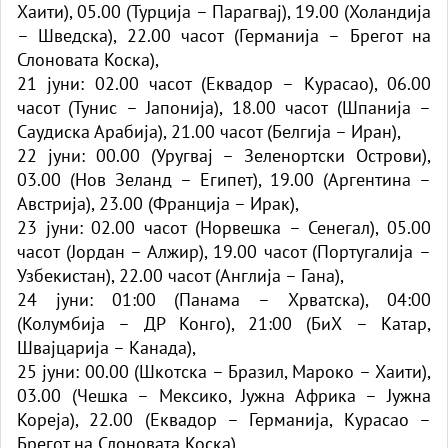
Хаити), 05.00 (Турција – Парагвај), 19.00 (Холандија
– Шведска), 22.00 часот (Германија – Брегот на
Слоновата Коска),
21 јуни: 02.00 часот (Еквадор – Курасао), 06.00
часот (Тунис – Јапонија), 18.00 часот (Шпанија –
Саудиска Арабија), 21.00 часот (Белгија – Иран),
22 јуни: 00.00 (Уругвај – Зеленортски Острови),
03.00 (Нов Зеланд – Египет), 19.00 (Аргентина –
Австрија), 23.00 (Франција – Ирак),
23 јуни: 02.00 часот (Норвешка – Сенегал), 05.00
часот (Јордан – Алжир), 19.00 часот (Португалија –
Узбекистан), 22.00 часот (Англија – Гана),
24 јуни: 01:00 (Панама – Хрватска), 04:00
(Колумбија – ДР Конго), 21:00 (БиХ – Катар,
Швајцарија – Канада),
25 јуни: 00.00 (Шкотска – Бразил, Мароко – Хаити),
03.00 (Чешка – Мексико, Јужна Африка – Јужна
Кореја), 22.00 (Еквадор – Германија, Курасао –
Брегот на Слоновата Коска),