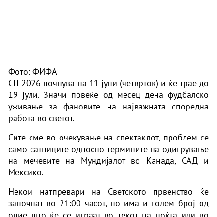
Фото: ФИФА
СП 2026 почнува на 11 јуни (четврток) и ќе трае до
19 јули. Значи повеќе од месец дена фудбалско
уживање за фановите на најважната споредна
работа во светот.
Сите сме во очекување на спектаклот, проблем се
само сатниците односно термините на одигрување
на мечевите на Мундијалот во Канада, САД и
Мексико.
Некои натпревари на Светското првенство ќе
започнат во 21:00 часот, но има и голем број од
оние што ќе се играат во текот на ноќта или во