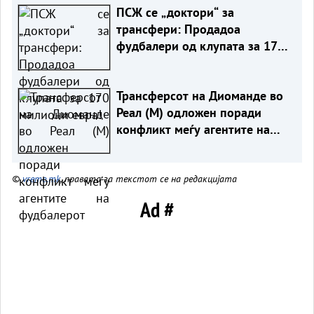
ПСЖ се „доктори“ за
трансфери: Продадоа
фудбалери од клупата за 170
милиони евра!
Трансферсот на Диоманде во
Реал (М) одложен поради
конфликт меѓу агентите на
фудбалерот
©
vreme.mk
, правата за текстот се на редакцијата
Ad #