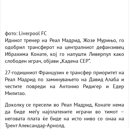
фото: Liverpool FC
Идниот тренер на Реал Мадрид, Жозе Мурињо, го
одобрил трансферот на централниот дефанзивец
Ибрахима Конате, кој го напушти Ливерпул како
слободен играч, објави „Кадена СЕР“.
27-годишниот Французин е трансфер приоритет на
Реал Мадрид по заминувањето на Давид Алаба и
честите повреди на Антонио Ридигер и Едер
Милитао.
Доколку се пресели во Реал Мадрид, Конате нема
да биде меѓу најплатените играчи во тимот –
неговата плата ќе биде на исто ниво со онаа на
Трент Александар-Арнолд.