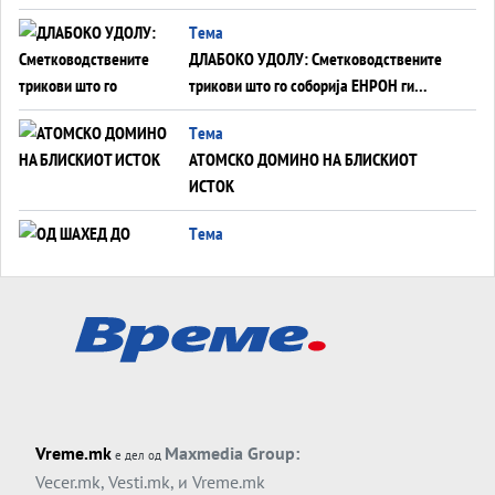
од отворените закани
Tема
ДЛАБОКО УДОЛУ: Сметководствените
трикови што го соборија ЕНРОН ги
применуваат гигантите за ВИ
Tема
АТОМСКО ДОМИНО НА БЛИСКИОТ
ИСТОК
Tема
ОД ШАХЕД ДО СВЕТСКА ВОЈНА?
Обвинувањето кон Русија го поврзува
Блискиот Исток со украинското бојно
Тема
поле?
Заборавете ги премиерите, ОВА СЕ
ЛУЃЕТО ШТО РЕШАВААТ ЗА МИР, ВОЈНА,
СОЖИВОТ ИЛИ ПРОПАСТ
Анализа
Vreme.mk
Maxmedia Group:
е дел од
Приватни факултети - ОД ПРЕСТИЖ
Vecer.mk
,
Vesti.mk
, и
Vreme.mk
НЕКОГАШ ДЕНЕС ДО ФАБРИКИ ЗА