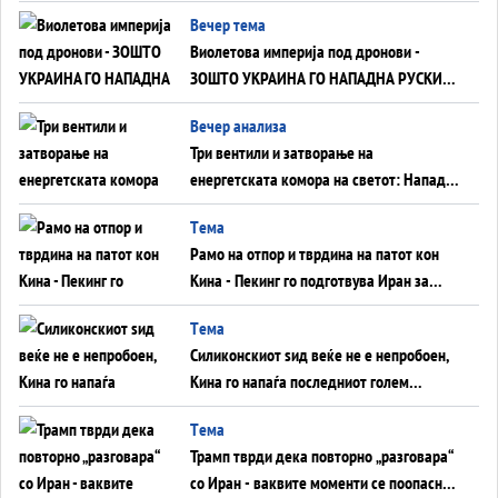
Вечер тема
Виолетова империја под дронови -
ЗОШТО УКРАИНА ГО НАПАДНА РУСКИОТ
WILDBERRIES
Вечер анализа
Три вентили и затворање на
енергетската комора на светот: Нападот
во Суец најавува глобален енергетски
Tема
инфаркт?
Рамо на отпор и тврдина на патот кон
Кина - Пекинг го подготвува Иран за
американска копнена инвазија
Tема
Силиконскиот ѕид веќе не е непробоен,
Кина го напаѓа последниот голем
монопол на Западот?
Tема
Трамп тврди дека повторно „разговара“
со Иран - ваквите моменти се поопасни