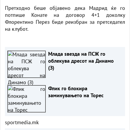
Претходно беше објавено дека Мадрид ќе го
потпише Конате на договор 4+1 доколку
Флорентино Перез биде реизбран за претседател
на клубот.
Млада ѕвезда на ПСЖ го
облекува дресот на Динамо
(З)
Флик го блокира
заминувањето на Торес
sportmedia.mk