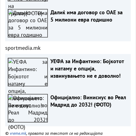
Далиќ има договор со ОАЕ за
5 милиони евра годишно
sportmedia.mk
УЕФА за Инфантино: Бојкотот
и натаму е опција,
извинувањето не е доволно!
Официјално: Винисиус во Реал
Мадрид до 2032! (ФОТО)
©
vreme.mk
, правата за текстот се на редакцијата