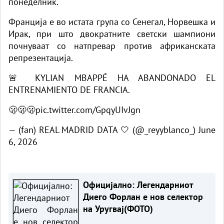
понеделник.
Франција е во истата група со Сенегал, Норвешка и
Ирак, при што двократните светски шампиони
почнуваат со натпревар против африканската
репрезентација.
🚨 KYLIAN MBAPPÉ HA ABANDONADO EL
ENTRENAMIENTO DE FRANCIA.
🫢🫢🫢
pic.twitter.com/GpqyUIvJgn
— (fan) REAL MADRID DATA 🤍 (@_reyyblanco_)
June
6, 2026
Официјално: Легендарниот
Диего Форлан е нов селектор
на Уругвај(ФОТО)