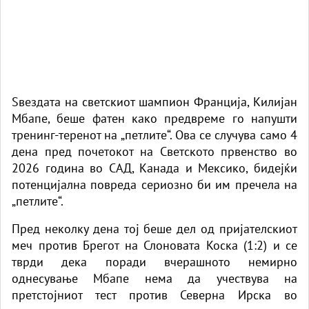
Ѕвездата на светскиот шампион Франција, Килијан
Мбапе, беше фатен како предвреме го напушти
тренинг-теренот на „петлите“. Ова се случува само 4
дена пред почетокот на Светското првенство во
2026 година во САД, Канада и Мексико, бидејќи
потенцијална повреда сериозно би им пречела на
„петлите“.
Пред неколку дена тој беше дел од пријателскиот
меч против Брегот на Слоновата Коска (1:2) и се
тврди дека поради вчерашното немирно
однесување Мбапе нема да учествува на
претстојниот тест против Северна Ирска во