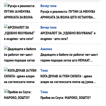
Вечер тема
Русија и реалноста: ПУТИН ЈА МЕНУВА
АРМИЈАТА ЗА ВОЈНА ШТО ОСТАНУВА
БЕЗ ФРОНТ
Вечер тема
АРСЕНАЛОТ ЗА „УДОБНО ВОЈУВАЊЕ“ е
исцрпен - што сега?
Анализа
Дедовците и бабите ќе работат пет-шест
години подоцна затоа што НЕМААТ
ВНУЦИ ДА ГИ ЗАМЕНАТ
Tема
КОГА ДУНАВ ЈА ГУБИ СИЛАТА - црвен
аларм на системската плоча од јужна
Германија до Црното Море...
Tема
Пробив во Сеута: МАРОКО, ЗОШТО?