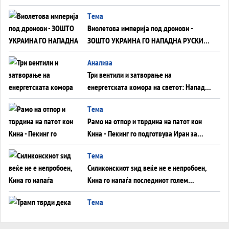
Tема
Виолетова империја под дронови -
ЗОШТО УКРАИНА ГО НАПАДНА РУСКИОТ
WILDBERRIES
Aнализа
Три вентили и затворање на
енергетската комора на светот: Нападот
во Суец најавува глобален енергетски
Tема
инфаркт?
Рамо на отпор и тврдина на патот кон
Кина - Пекинг го подготвува Иран за
американска копнена инвазија
Tема
Силиконскиот ѕид веќе не е непробоен,
Кина го напаѓа последниот голем
монопол на Западот?
Tема
Трамп тврди дека повторно „разговара“
со Иран - ваквите моменти се поопасни