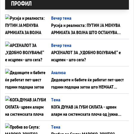
ПРОФИЛ
Вечер тема
Русија и реалноста: ПУТИН ЈА МЕНУВА
АРМИЈАТА ЗА ВОЈНА ШТО ОСТАНУВА
БЕЗ ФРОНТ
Вечер тема
АРСЕНАЛОТ ЗА „УДОБНО ВОЈУВАЊЕ“ е
исцрпен - што сега?
Анализа
Дедовците и бабите ќе работат пет-шест
години подоцна затоа што НЕМААТ
ВНУЦИ ДА ГИ ЗАМЕНАТ
Tема
КОГА ДУНАВ ЈА ГУБИ СИЛАТА - црвен
аларм на системската плоча од јужна
Германија до Црното Море...
Tема
Пробив во Сеута: МАРОКО, ЗОШТО?