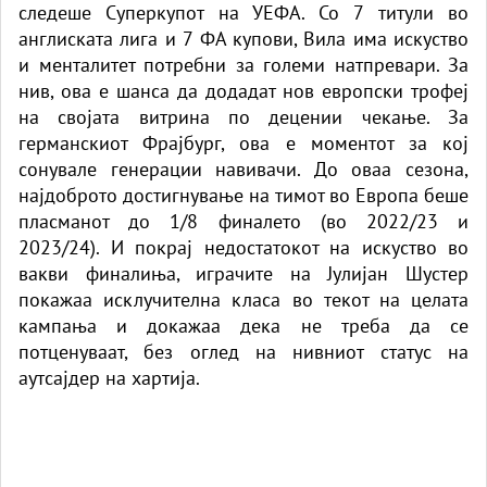
следеше Суперкупот на УЕФА. Со 7 титули во
англиската лига и 7 ФА купови, Вила има искуство
и менталитет потребни за големи натпревари. За
нив, ова е шанса да додадат нов европски трофеј
на својата витрина по децении чекање. За
германскиот Фрајбург, ова е моментот за кој
сонувале генерации навивачи. До оваа сезона,
најдоброто достигнување на тимот во Европа беше
пласманот до 1/8 финалето (во 2022/23 и
2023/24). И покрај недостатокот на искуство во
вакви финалиња, играчите на Јулијан Шустер
покажаа исклучителна класа во текот на целата
кампања и докажаа дека не треба да се
потценуваат, без оглед на нивниот статус на
аутсајдер на хартија.