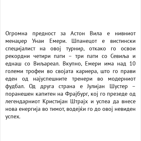
Огромна предност за Астон Вила е нивниот
менаџер Унаи Емери. Шпанецот е вистински
специјалист на овој турнир, откако го освои
рекордни четири пати – три пати со Севиља и
еднаш со Виљареал. Вкупно, Емери има над 10
големи трофеи во својата кариера, што го прави
еден од најуспешните тренери во модерниот
фудбал. Од друга страна е Јулијан Шустер –
поранешен капитен на Фрајбург, кој го презеде од
легендарниот Кристијан Штрајх и успеа да внесе
нова енергија во тимот, водејќи го до овој невиден
успех.