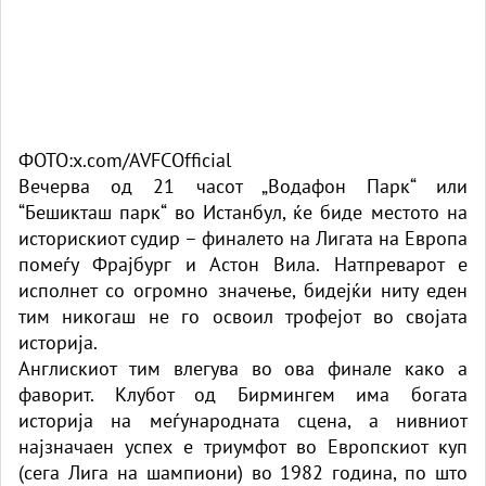
ФОТО:x.com/AVFCOfficial
Вечерва од 21 часот „Водафон Парк“ или
“Бешикташ парк“ во Истанбул, ќе биде местото на
историскиот судир – финалето на Лигата на Европа
помеѓу Фрајбург и Астон Вила. Натпреварот е
исполнет со огромно значење, бидејќи ниту еден
тим никогаш не го освоил трофејот во својата
историја.
Англискиот тим влегува во ова финале како а
фаворит. Клубот од Бирмингем има богата
историја на меѓународната сцена, а нивниот
најзначаен успех е триумфот во Европскиот куп
(сега Лига на шампиони) во 1982 година, по што