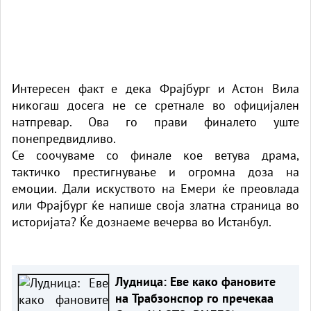
Интересен факт е дека Фрајбург и Астон Вила
никогаш досега не се сретнале во официјален
натпревар. Ова го прави финалето уште
понепредвидливо.
Се соочуваме со финале кое ветува драма,
тактичко престигнување и огромна доза на
емоции. Дали искуството на Емери ќе преовлада
или Фрајбург ќе напише своја златна страница во
историјата? Ќе дознаеме вечерва во Истанбул.
Лудница: Еве како фановите
на Трабзонспор го пречекаа