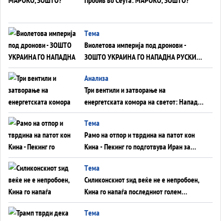
Tема
Виолетова империја под дронови -
ЗОШТО УКРАИНА ГО НАПАДНА РУСКИОТ
WILDBERRIES
Aнализа
Три вентили и затворање на
енергетската комора на светот: Нападот
во Суец најавува глобален енергетски
Tема
инфаркт?
Рамо на отпор и тврдина на патот кон
Кина - Пекинг го подготвува Иран за
американска копнена инвазија
Tема
Силиконскиот ѕид веќе не е непробоен,
Кина го напаѓа последниот голем
монопол на Западот?
Tема