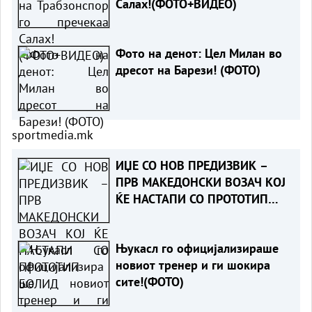
Салах!(ФОТО+ВИДЕО)
Фото на денот: Цел Милан во
дресот на Барези! (ФОТО)
sportmedia.mk
ИЏЕ СО НОВ ПРЕДИЗВИК –
ПРВ МАКЕДОНСКИ ВОЗАЧ КОЈ
ЌЕ НАСТАПИ СО ПРОТОТИП
БОЛИД
Њукасл го официјализираше
новиот тренер и ги шокира
сите!(ФОТО)