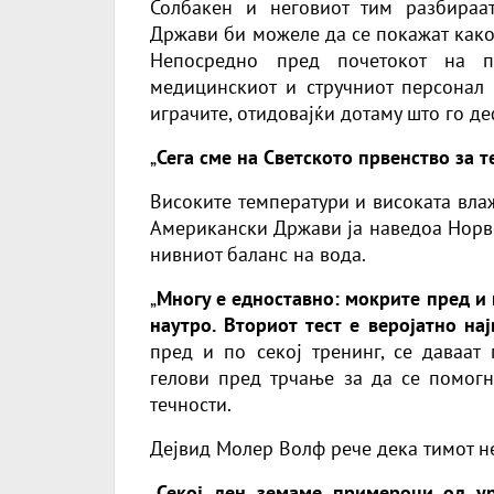
Солбакен и неговиот тим разбираа
Држави би можеле да се покажат како
Непосредно пред почетокот на пр
медицинскиот и стручниот персонал 
играчите, отидовајќи дотаму што го д
„
Сега сме на Светското првенство за т
Високите температури и високата вла
Американски Држави ја наведоа Норв
нивниот баланс на вода.
„
Многу е едноставно: мокрите пред и п
наутро. Вториот тест е веројатно нај
пред и по секој тренинг, се даваат
гелови пред трчање за да се помог
течности.
Дејвид Молер Волф рече дека тимот не
„
Секој ден земаме примероци од ур