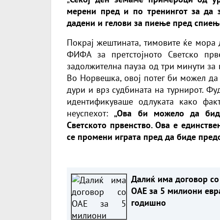
мерени пред и по тренингот за да з
дадени и гелови за пиење пред спиењ
Покрај жештината, тимовите ќе мора 
ФИФА за претстојното Светско прв
задолжителна пауза од три минути за 
Во Норвешка, овој потег би можел да
дури и врз судбината на турнирот. Фу
идентификуваше одлуката како фак
неуспехот:
„Ова би можело да биде
Светското првенство. Ова е единстве
се промени играта пред да биде предо
Далиќ има договор со
ОАЕ за 5 милиони евр
годишно