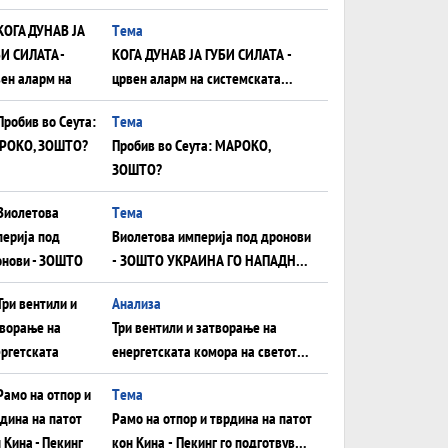
што НЕМААТ ВНУЦИ ДА ГИ
Tема
ЗАМЕНАТ
КОГА ДУНАВ ЈА ГУБИ СИЛАТА -
црвен аларм на системската
плоча од јужна Германија до
Tема
Црното Море...
Пробив во Сеута: МАРОКО,
ЗОШТО?
Tема
Виолетова империја под дронови
- ЗОШТО УКРАИНА ГО НАПАДНА
РУСКИОТ WILDBERRIES
Aнализа
Три вентили и затворање на
енергетската комора на светот:
Нападот во Суец најавува
Tема
глобален енергетски инфаркт?
Рамо на отпор и тврдина на патот
кон Кина - Пекинг го подготвува