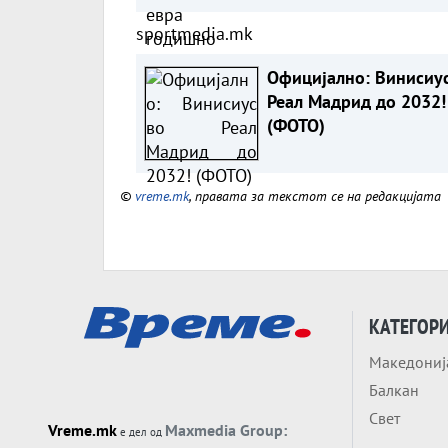
sportmedia.mk
Официјално: Винисиус
Реал Мадрид до 2032!
(ФОТО)
©
vreme.mk
, правата за текстот се на редакцијата
КАТЕГОР
Македониј
Балкан
Свет
Vreme.mk
Maxmedia Group:
е дел од