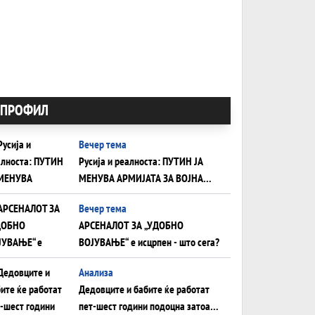
ПРОФИЛ
Вечер тема
Русија и реалноста: ПУТИН ЈА
МЕНУВА АРМИЈАТА ЗА ВОЈНА
ШТО ОСТАНУВА БЕЗ ФРОНТ
Вечер тема
АРСЕНАЛОТ ЗА „УДОБНО
ВОЈУВАЊЕ“ е исцрпен - што сега?
Анализа
Дедовците и бабите ќе работат
пет-шест години подоцна затоа