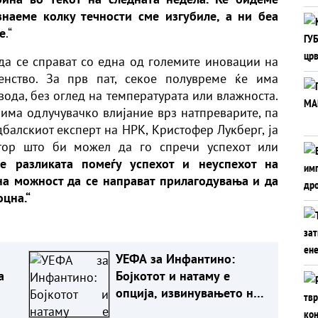
наеме колку течности сме изгубиле, а ни беа
е
.“
да се справат со една од големите иновации на
енство. За прв пат, секое полувреме ќе има
вода, без оглед на температурата или влажноста.
 има одлучувачко влијание врз натпреварите, па
дбалскиот експерт на НРК, Кристофер Лукберг, ја
тор што би можел да го спречи успехот или
 разликата помеѓу успехот и неуспехот на
на можност да се направат прилагодувања и да
цна.“
УЕФА за Инфантино:
а
Бојкотот и натаму е
опција, извинувањето не
е доволно!