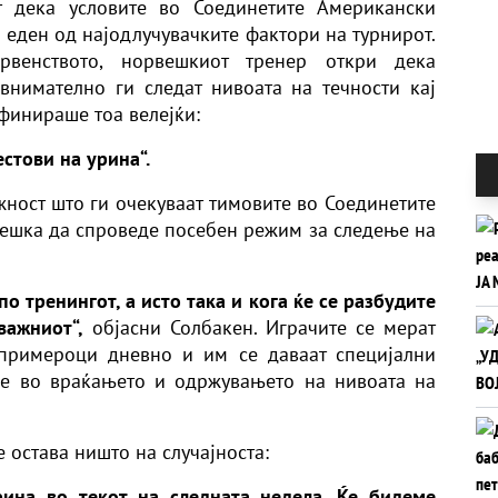
т дека условите во Соединетите Американски
 еден од најодлучувачките фактори на турнирот.
венството, норвешкиот тренер откри дека
внимателно ги следат нивоата на течности кај
ефинираше тоа велејќи:
естови на урина“.
жност што ги очекуваат тимовите во Соединетите
ешка да спроведе посебен режим за следење на
о тренингот, а исто така и кога ќе се разбудите
важниот“,
објасни Солбакен. Играчите се мерат
 примероци дневно и им се даваат специјални
не во враќањето и одржувањето на нивоата на
 остава ништо на случајноста:
ина во текот на следната недела. Ќе бидеме