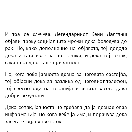
И тоа се случува. Легендарниот Кени Далглиш
објави преку социјалните мрежи дека боледува до
рак. Но, како дополнение на објавата, тој додаде
дека истата излегла по грешка, и дека тој сепак,
сакал тоа да остане приватност.
Но, кога веќе јавноста дозна за неговата состојба,
тој објасни дека за разлика од неговиот телефон,
тој свесно оди на терапија и истата засега дава
добри резултати.
Дека сепак, јавноста не требала да ја дознае оваа
информација, но кога веќе ја има, и порачува дека
засега е здравствено ок.