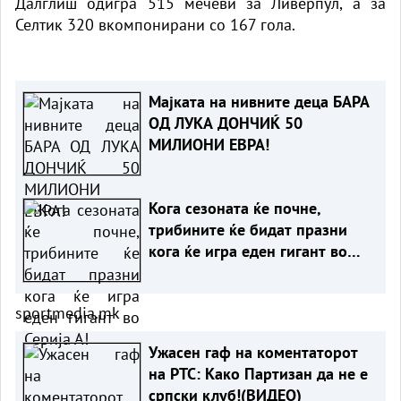
Далглиш одигра 515 мечеви за Ливерпул, а за
Селтик 320 вкомпонирани со 167 гола.
Мајката на нивните деца БАРА
ОД ЛУКА ДОНЧИЌ 50
МИЛИОНИ ЕВРА!
Кога сезоната ќе почне,
трибините ќе бидат празни
кога ќе игра еден гигант во
Серија А!
sportmedia.mk
Ужасен гаф на коментаторот
на РТС: Како Партизан да не е
српски клуб!(ВИДЕО)