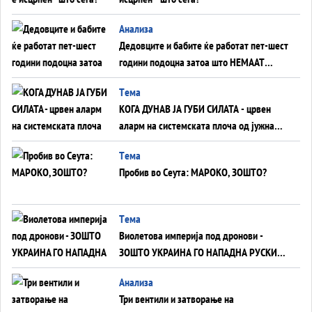
Анализа
Дедовците и бабите ќе работат пет-шест
години подоцна затоа што НЕМААТ
ВНУЦИ ДА ГИ ЗАМЕНАТ
Tема
КОГА ДУНАВ ЈА ГУБИ СИЛАТА - црвен
аларм на системската плоча од јужна
Германија до Црното Море...
Tема
Пробив во Сеута: МАРОКО, ЗОШТО?
Tема
Виолетова империја под дронови -
ЗОШТО УКРАИНА ГО НАПАДНА РУСКИОТ
WILDBERRIES
Aнализа
Три вентили и затворање на