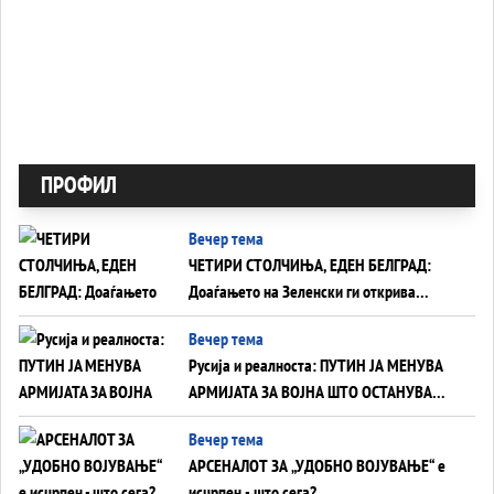
ПРОФИЛ
Вечер тема
ЧЕТИРИ СТОЛЧИЊА, ЕДЕН БЕЛГРАД:
Доаѓањето на Зеленски ги открива
тајните на политиката на балансирање
Вечер тема
на Вучиќ
Русија и реалноста: ПУТИН ЈА МЕНУВА
АРМИЈАТА ЗА ВОЈНА ШТО ОСТАНУВА
БЕЗ ФРОНТ
Вечер тема
АРСЕНАЛОТ ЗА „УДОБНО ВОЈУВАЊЕ“ е
исцрпен - што сега?