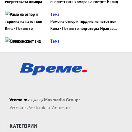
енергетската комора на светот: Нападот
во Суец најавува глобален енергетски
Tема
инфаркт?
Рамо на отпор и тврдина на патот кон
Кина - Пекинг го подготвува Иран за
американска копнена инвазија
Tема
Силиконскиот ѕид веќе не е непробоен,
Кина го напаѓа последниот голем
монопол на Западот?
Tема
Трамп тврди дека повторно „разговара“
со Иран - ваквите моменти се поопасни
од отворените закани
Tема
Vreme.mk
Maxmedia Group:
е дел од
ДЛАБОКО УДОЛУ: Сметководствените
Vecer.mk
,
Vesti.mk
, и
Vreme.mk
трикови што го соборија ЕНРОН ги
применуваат гигантите за ВИ
Tема
КАТЕГОРИИ
АТОМСКО ДОМИНО НА БЛИСКИОТ