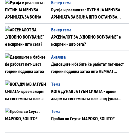
Вечер тема
Русија и реалноста: ПУТИН ЈА МЕНУВА
АРМИЈАТА ЗА ВОЈНА ШТО ОСТАНУВА
БЕЗ ФРОНТ
Вечер тема
АРСЕНАЛОТ ЗА „УДОБНО ВОЈУВАЊЕ“ е
исцрпен - што сега?
Анализа
Дедовците и бабите ќе работат пет-шест
години подоцна затоа што НЕМААТ
ВНУЦИ ДА ГИ ЗАМЕНАТ
Tема
КОГА ДУНАВ ЈА ГУБИ СИЛАТА - црвен
аларм на системската плоча од јужна
Германија до Црното Море...
Tема
Пробив во Сеута: МАРОКО, ЗОШТО?