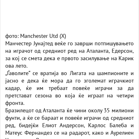
фото: Manchester Utd (X)
Манчестер Јунајтед веќе го заврши потпишувањето
на играчот од средниот ред на Аталанта, Едерсон,
за кој се смета дека е првото засилување на Карик
ова лето.
„Ѓаволите“ се вратија во Лигата на шампионите и
јасно е дека ќе мора да го зголемат играчкиот
кадар, ќе им требаат повеќе играчи за да
претстават сезона во која ќе играат на четири
фронта.
Бразилецот од Аталанта ќе чини околу 35 милиони
фунти, а ќе се бараат и повеќе играчи од средниот
ред, бидејќи Елиот Андерсон, Карлос Балеба и
Матеус Фернандез се на радарот, како и Аурелиен