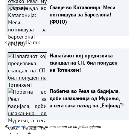
Славје во Каталонија: Меси
потпишува за Барселона!
(ФОТО)
sportmedia.mk
Напаѓачот кој предизвика
скандал на СП, бил понуден
на Тотенхем!
Побегна во Реал за бадијала,
доби шлаканица од Мурињо,
а сега сака назад на „Енфилд“!
©
vreme.mk
, правата за текстот се на редакцијата