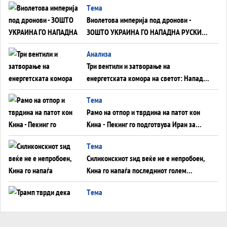
Tема
Виолетова империја под дронови -
ЗОШТО УКРАИНА ГО НАПАДНА РУСКИОТ
WILDBERRIES
Aнализа
Три вентили и затворање на
енергетската комора на светот: Нападот
во Суец најавува глобален енергетски
Tема
инфаркт?
Рамо на отпор и тврдина на патот кон
Кина - Пекинг го подготвува Иран за
американска копнена инвазија
Tема
Силиконскиот ѕид веќе не е непробоен,
Кина го напаѓа последниот голем
монопол на Западот?
Tема
Трамп тврди дека повторно „разговара“
со Иран - ваквите моменти се поопасни