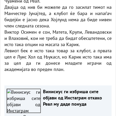
Чуамени од Реал.
Двајца од нив би можеле да го засилат тимот на
Манчестер Јунајтед, а клубот ќе бара и напаѓач
бидејќи е јасно дека Хојлунд нема да биде нивен
член следната сезона.
Виктор Осимен е сон, Матета, Крупи, Левандовски
и Влаховиќ, кои не треба да бидат обесштетени, се
исто така опции на масата за Карик.
Левиот бек е исто така товар за клубот, а првата
цел е Луис Хол од Њукасл, но Карик исто така има
за цел да ги донесе младите играчи од
академијата во преден план.
Винисиус ги избриша сите
објави од Инстаграм откако
Реал му даде понуда