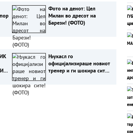
Фото на денот: Цел
спор
Милан во дресот на
Барези! (ФОТО)
ВИК
Њукасл го
официјализираше новиот
ПИ
тренер и ги шокира сите!
(ФОТО)