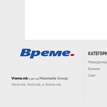
КАТЕГОР
Македониј
Балкан
Свет
Vreme.mk
Maxmedia Group:
е дел од
Vecer.mk
,
Vesti.mk
, и
Vreme.mk