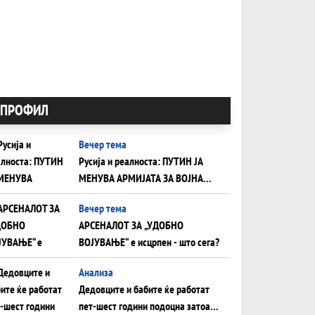
ПРОФИЛ
Вечер тема
Русија и реалноста: ПУТИН ЈА
МЕНУВА АРМИЈАТА ЗА ВОЈНА
ШТО ОСТАНУВА БЕЗ ФРОНТ
Вечер тема
АРСЕНАЛОТ ЗА „УДОБНО
ВОЈУВАЊЕ“ е исцрпен - што сега?
Анализа
Дедовците и бабите ќе работат
пет-шест години подоцна затоа