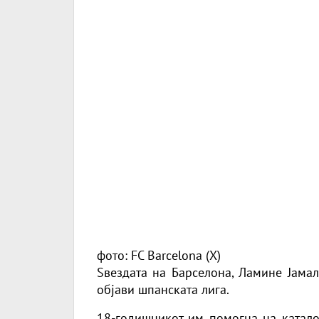
фото: FC Barcelona (X)
Ѕвездата на Барселона, Ламине Јамал
објави шпанската лига.
18-годишникот им помогна на каталон