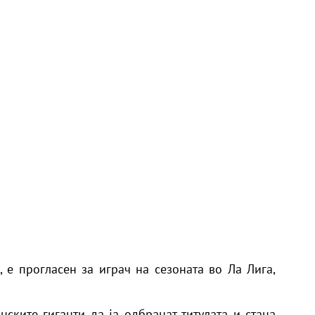
, е прогласен за играч на сезоната во Ла Лига,
ските гиганти да ја одбранат титулата и стана