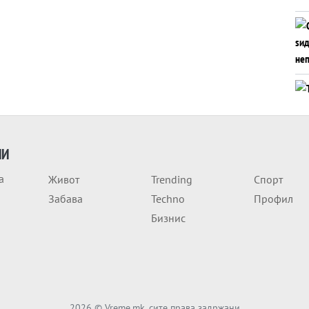
ИИ
а
Живот
Trending
Спорт
Забава
Techno
Профил
Бизнис
2026
© Vreme.mk, сите права задржани