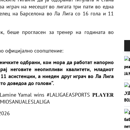
за играч на месецот во лигата три пати во една
релец на Барселона во Ла Лига со 16 гола и 11
к, беше прогласен за тренер на годината во
 во официјално соопштение:
ивничките одбрани, кои мора да работат напорно
рај неговите неопипливи квалитети, младиот
11 асистенции, а ниеден друг играч во Ла Лига
то доведоа до голови“.
 Lamine Yamal wins
#LALIGAEASPORTS
𝐏𝐋𝐀𝐘𝐄𝐑
MIOSANUALESLALIGA
 2026