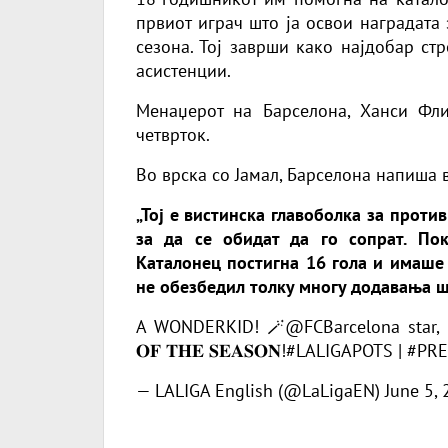
првиот играч што ја освои наградата 
сезона. Тој заврши како најдобар ст
асистенции.
Менаџерот на Барселона, Ханси Фли
четврток.
Во врска со Јамал, Барселона напиша
„Тој е вистинска главоболка за прот
за да се обидат да го сопрат. Пок
Каталонец постигна 16 гола и имаше 
не обезбедил толку многу додавања ш
A WONDERKID! 🪄
@FCBarcelona
star,
𝐎𝐅 𝐓𝐇𝐄 𝐒𝐄𝐀𝐒𝐎𝐍!
#LALIGAPOTS
|
#PRE
— LALIGA English (@LaLigaEN)
June 5,