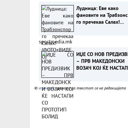
Лудница: Еве како
фановите на Трабзон
го пречекаа Салах!
(ФОТО+ВИДЕО)
sportmedia.mk
ИЏЕ СО НОВ ПРЕДИЗ
– ПРВ МАКЕДОНСКИ
ВОЗАЧ КОЈ ЌЕ НАСТА
СО ПРОТОТИП БОЛИД
©
vreme.mk
, правата за текстот се на редакцијата