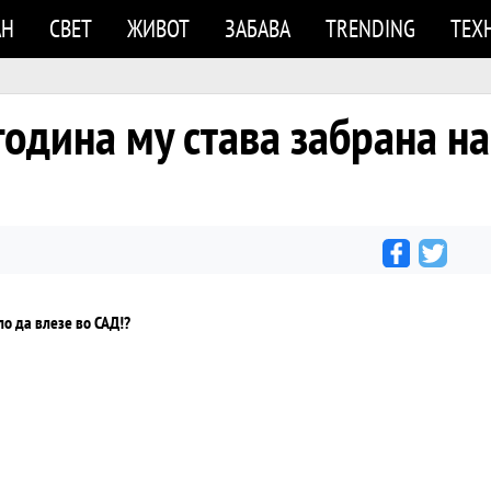
АН
СВЕТ
ЖИВОТ
ЗАБАВА
TRENDING
ТЕХ
одина му става забрана на