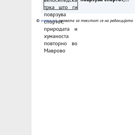
природата и хуманост
повторно во Маврово
©
vreme.mk
, правата за текстот се на редакцијата