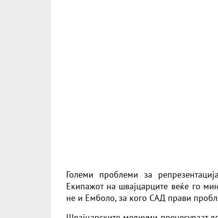
Големи проблеми за репрезентациј
Екипажот на швајцарците веќе го мин
не и Емболо, за кого САД прави пробл
Швајцарските медиуми пренесуваат де