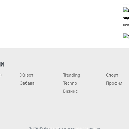
ИИ
а
Живот
Trending
Спорт
Забава
Techno
Профил
Бизнис
2026
© Vreme.mk, сите права задржани