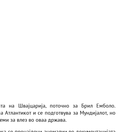
ата на Швајцарија, поточно за Брил Емболо.
а Атлантикот и се подготвува за Мундијалот, но
еми за влез во оваа држава.
ка се пронајдени аномалии во документацијата