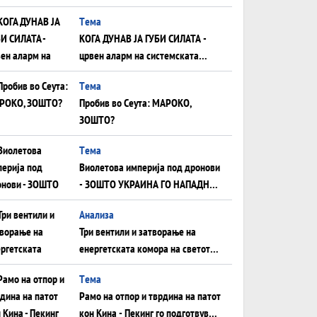
што НЕМААТ ВНУЦИ ДА ГИ
Tема
ЗАМЕНАТ
КОГА ДУНАВ ЈА ГУБИ СИЛАТА -
црвен аларм на системската
плоча од јужна Германија до
Tема
Црното Море...
Пробив во Сеута: МАРОКО,
ЗОШТО?
Tема
Виолетова империја под дронови
- ЗОШТО УКРАИНА ГО НАПАДНА
РУСКИОТ WILDBERRIES
Aнализа
Три вентили и затворање на
енергетската комора на светот:
Нападот во Суец најавува
Tема
глобален енергетски инфаркт?
Рамо на отпор и тврдина на патот
кон Кина - Пекинг го подготвува