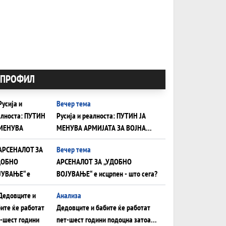
ПРОФИЛ
Вечер тема
Русија и реалноста: ПУТИН ЈА
МЕНУВА АРМИЈАТА ЗА ВОЈНА
ШТО ОСТАНУВА БЕЗ ФРОНТ
Вечер тема
АРСЕНАЛОТ ЗА „УДОБНО
ВОЈУВАЊЕ“ е исцрпен - што сега?
Анализа
Дедовците и бабите ќе работат
пет-шест години подоцна затоа