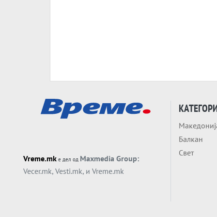
КАТЕГОР
Македониј
Балкан
Свет
Vreme.mk
Maxmedia Group:
е дел од
Vecer.mk
,
Vesti.mk
, и
Vreme.mk