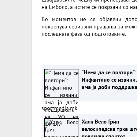
на Емболо, а истите се поврзани со н
Во моментов не се објавени допол
покренува сериозни прашања за можно
последната фаза од подготовките.
“Нема да се повтори“:
Инфантино се извини,
ама ја доби поддршка
на УО на ФИФА!
sportmedia.mk
Халк Вело Грин -
велосипедска трка шт
поврзува спортот,