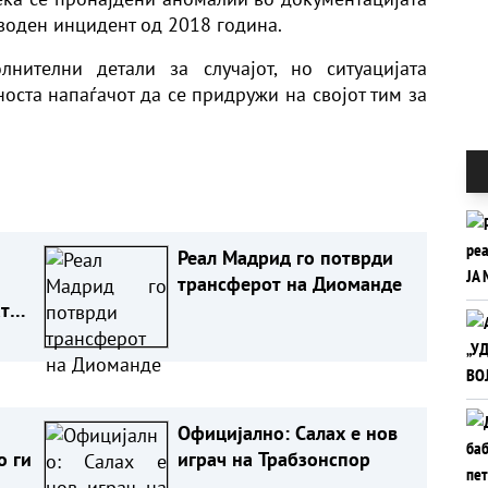
аводен инцидент од 2018 година.
нителни детали за случајот, но ситуацијата
ста напаѓачот да се придружи на својот тим за
Реал Мадрид го потврди
трансферот на Диоманде
та
Официјално: Салах е нов
о ги
играч на Трабзонспор