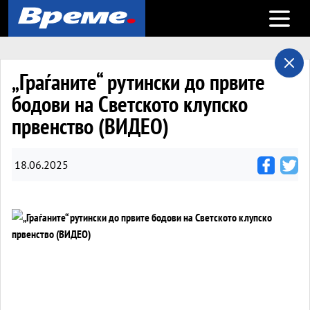
Open m
„Граѓаните“ рутински до првите
бодови на Светското клупско
првенство (ВИДЕО)
18.06.2025