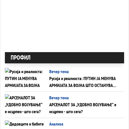
ПРОФИЛ
Вечер тема
Русија и реалноста: ПУТИН ЈА МЕНУВА
АРМИЈАТА ЗА ВОЈНА ШТО ОСТАНУВА
БЕЗ ФРОНТ
Вечер тема
АРСЕНАЛОТ ЗА „УДОБНО ВОЈУВАЊЕ“ е
исцрпен - што сега?
Анализа