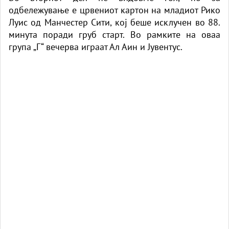
одбележување е црвениот картон на младиот Рико
Луис од Манчестер Сити, кој беше исклучен во 88.
минута поради груб старт. Во рамките на оваа
група „Г“ вечерва играат Ал Аин и Јувентус.