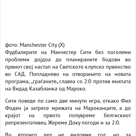
фото: Manchester City (X)
Фудбалерите на Манчестер Сити без поголеми
проблеми дојдоа до планираните бодови во
првиот свој настап на Светското клупско првенство
во САД. Попладнево на отворањето на новата
програма, „граѓаните„ славеа со 2:0 против екипата
на Видад Казабланка од Мароко.
Сити поведе по само две минути игра, откако Фил
Фоден ја затресе мрежата на Мароканците, а до
крајот на првото полувреме белгискиот
репрезентативец Жереме Доку погоди и за 2:0.
Во вториот дел не видовме гол, но за