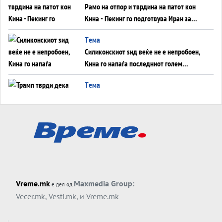
Рамо на отпор и тврдина на патот кон
Кина - Пекинг го подготвува Иран за
американска копнена инвазија
Tема
Силиконскиот ѕид веќе не е непробоен,
Кина го напаѓа последниот голем
монопол на Западот?
Tема
Трамп тврди дека повторно „разговара“
со Иран - ваквите моменти се поопасни
од отворените закани
Tема
ДЛАБОКО УДОЛУ: Сметководствените
трикови што го соборија ЕНРОН ги
применуваат гигантите за ВИ
Tема
Vreme.mk
Maxmedia Group:
е дел од
АТОМСКО ДОМИНО НА БЛИСКИОТ
Vecer.mk
,
Vesti.mk
, и
Vreme.mk
ИСТОК
Tема