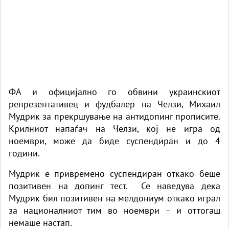
ФА и официјално го обвини украинскиот
репрезентативец и фудбалер на Челзи, Михаил
Мудрик за прекршување на антидопинг прописите.
Крилниот напаѓач на Челзи, кој не игра од
ноември, може да биде суспендиран и до 4
години.
Мудрик е привремено суспендиран откако беше
позитивен на допинг тест. Се наведува дека
Мудрик бил позитивен на мелдониум откако играл
за националниот тим во ноември – и оттогаш
немаше настап.