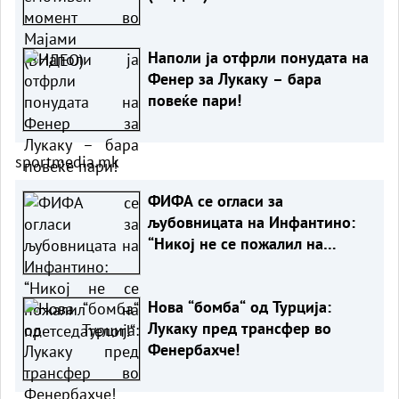
Наполи ја отфрли понудата на
Фенер за Лукаку – бара
повеќе пари!
sportmedia.mk
ФИФА се огласи за
љубовницата на Инфантино:
“Никој не се пожалил на
претседателот!“
Нова “бомба“ од Турција:
Лукаку пред трансфер во
Фенербахче!