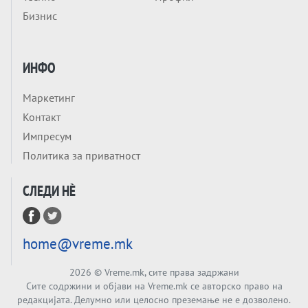
Заборавете ги премиерите, ОВА СЕ
Бизнис
ЛУЃЕТО ШТО РЕШАВААТ ЗА МИР, ВОЈНА,
СОЖИВОТ ИЛИ ПРОПАСТ
Анализа
Приватни факултети - ОД ПРЕСТИЖ
ИНФО
НЕКОГАШ ДЕНЕС ДО ФАБРИКИ ЗА
ДИПЛОМИ
Маркетинг
Tема
Контакт
БАЛКАНОТ КАКО ДОКУМЕНТ НА ТУЃА
Импресум
МАСА: Берлинскиот договор од 1878 и
Политика за приватност
европската уметност за уредување на
Tема
туѓи судбини
СЛЕДИ НÈ
ГЕРМАНИЈА Е ПРЕД ЕКСПЛОЗИЈА? АfD го
урива заштитниот ѕид, улиците се полнат
со отпор, а Европа гледа почеток на
Tема
голем потрес?
home@vreme.mk
Кинеска ракета испукана во Пацификот.
Што значи тоа за СТРАТЕШКИОТ ЈАЗИК
2026
© Vreme.mk, сите права задржани
ВО СВЕТОТ?
Сите содржини и објави на Vreme.mk се авторско право на
Tема
редакцијата. Делумно или целосно преземање не е дозволено.