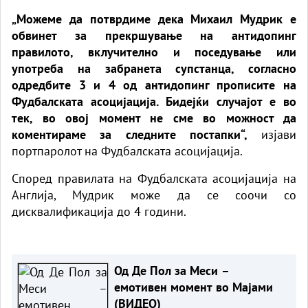
„Можеме да потврдиме дека Михаил Мудрик е
обвинет за прекршување на антидопинг
правилото, вклучително и поседување или
употреба на забранета супстанца, согласно
одредбите 3 и 4 од антидопинг прописите на
Фудбалската асоцијација. Бидејќи случајот е во
тек, во овој момент не сме во можност да
коментираме за следните постапки“,
изјави
портпаролот на Фудбалската асоцијација.
Според правилата на Фудбалската асоцијација на
Англија, Мудрик може да се соочи со
дисквалификација до 4 години.
Од Де Пол за Меси –
емотивен момент во Мајами
(ВИДЕО)