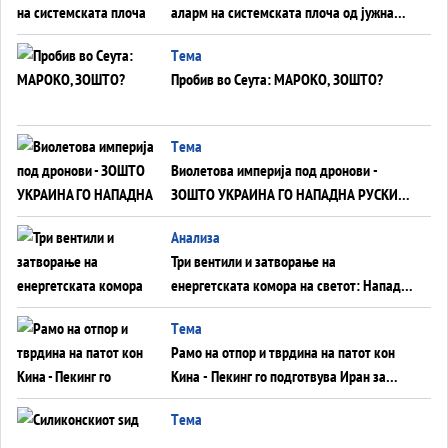
аларм на системската плоча од јужна
Германија до Црното Море...
Tема
Пробив во Сеута: МАРОКО, ЗОШТО?
Tема
Виолетова империја под дронови -
ЗОШТО УКРАИНА ГО НАПАДНА РУСКИОТ
WILDBERRIES
Aнализа
Три вентили и затворање на
енергетската комора на светот: Нападот
во Суец најавува глобален енергетски
Tема
инфаркт?
Рамо на отпор и тврдина на патот кон
Кина - Пекинг го подготвува Иран за
американска копнена инвазија
Tема
Силиконскиот ѕид веќе не е непробоен,