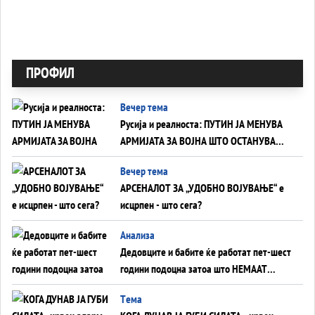
ПРОФИЛ
Вечер тема
Русија и реалноста: ПУТИН ЈА МЕНУВА
АРМИЈАТА ЗА ВОЈНА ШТО ОСТАНУВА
БЕЗ ФРОНТ
Вечер тема
АРСЕНАЛОТ ЗА „УДОБНО ВОЈУВАЊЕ“ е
исцрпен - што сега?
Анализа
Дедовците и бабите ќе работат пет-шест
години подоцна затоа што НЕМААТ
ВНУЦИ ДА ГИ ЗАМЕНАТ
Tема