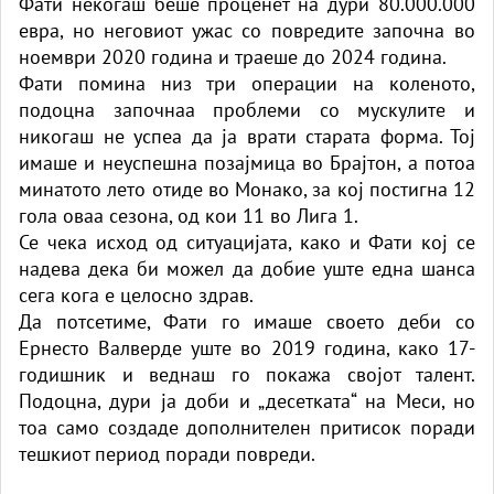
Фати некогаш беше проценет на дури 80.000.000
евра, но неговиот ужас со повредите започна во
ноември 2020 година и траеше до 2024 година.
Фати помина низ три операции на коленото,
подоцна започнаа проблеми со мускулите и
никогаш не успеа да ја врати старата форма. Тој
имаше и неуспешна позајмица во Брајтон, а потоа
минатото лето отиде во Монако, за кој постигна 12
гола оваа сезона, од кои 11 во Лига 1.
Се чека исход од ситуацијата, како и Фати кој се
надева дека би можел да добие уште една шанса
сега кога е целосно здрав.
Да потсетиме, Фати го имаше своето деби со
Ернесто Валверде уште во 2019 година, како 17-
годишник и веднаш го покажа својот талент.
Подоцна, дури ја доби и „десетката“ на Меси, но
тоа само создаде дополнителен притисок поради
тешкиот период поради повреди.