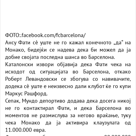
ФОТО:.facebook.com/fcbarcelona/
Ансу Фати сè уште не го кажал конечното „да“ на
Монако, бидејќи се надева дека би можел да ја
добие својата последна шанса во Барселона.
Каталонски извори објавија дека Фати чека на
исходот од ситуацијата во Барселона, откако
Роберт Левандовски се збогува со навивачите,
додека сè уште е неизвесно дали клубот ќе го купи
Маркус Рашфорд.
Сепак, Мундо депортиво додава дека досега никој
не го контактирал Фати, и дека Барселона во
моментов не размислува за негово враќање, туку
чека Монако да ја активира клаузулата од
11.000.000 евра.