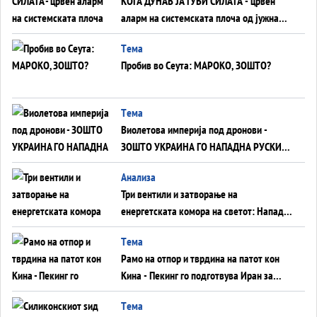
КОГА ДУНАВ ЈА ГУБИ СИЛАТА - црвен
аларм на системската плоча од јужна
Германија до Црното Море...
Tема
Пробив во Сеута: МАРОКО, ЗОШТО?
Tема
Виолетова империја под дронови -
ЗОШТО УКРАИНА ГО НАПАДНА РУСКИОТ
WILDBERRIES
Aнализа
Три вентили и затворање на
енергетската комора на светот: Нападот
во Суец најавува глобален енергетски
Tема
инфаркт?
Рамо на отпор и тврдина на патот кон
Кина - Пекинг го подготвува Иран за
американска копнена инвазија
Tема