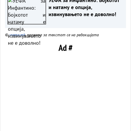
УЕФА за Инфантино: Бојкотот
и натаму е опција,
извинувањето не е доволно!
©
vreme.mk
, правата за текстот се на редакцијата
Ad #