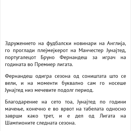
Здружението на фудбалски новинари на Англија,
го проглади плејмејкерот на Манчестер Јунајтед,
португалецот Бруно Фернандеш за играч на
годината во Премиер лигата.
Фернандеш одигра сезона од соништата што се
вели, и на моменти буквално сам го носеше
Јунајтед низ мечевите подолг период.
Благодарение на сето тоа, Јунајтед по години
мачење, конечно е во врвот на табелата односно
заврши како трет, и е дел од Лигата на
Шампионите следната сезона.