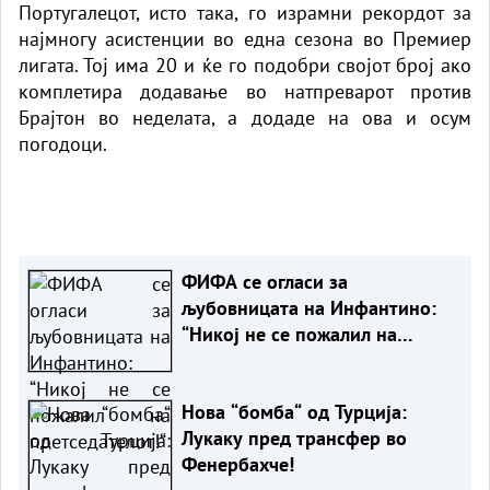
Португалецот, исто така, го израмни рекордот за
најмногу асистенции во една сезона во Премиер
лигата. Тој има 20 и ќе го подобри својот број ако
комплетира додавање во натпреварот против
Брајтон во неделата, а додаде на ова и осум
погодоци.
ФИФА се огласи за
љубовницата на Инфантино:
“Никој не се пожалил на
претседателот!“
Нова “бомба“ од Турција:
Лукаку пред трансфер во
Фенербахче!