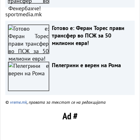
sportmedia.mk
Готово е: Феран Торес прави
трансфер во ПСЖ за 50
милиони евра!
Пелегрини е верен на Рома
©
vreme.mk
, правата за текстот се на редакцијата
Ad #