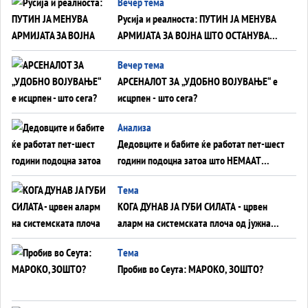
Вечер тема
на Вучиќ
Русија и реалноста: ПУТИН ЈА МЕНУВА
АРМИЈАТА ЗА ВОЈНА ШТО ОСТАНУВА
БЕЗ ФРОНТ
Вечер тема
АРСЕНАЛОТ ЗА „УДОБНО ВОЈУВАЊЕ“ е
исцрпен - што сега?
Анализа
Дедовците и бабите ќе работат пет-шест
години подоцна затоа што НЕМААТ
ВНУЦИ ДА ГИ ЗАМЕНАТ
Tема
КОГА ДУНАВ ЈА ГУБИ СИЛАТА - црвен
аларм на системската плоча од јужна
Германија до Црното Море...
Tема
Пробив во Сеута: МАРОКО, ЗОШТО?