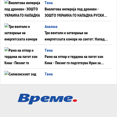
Tема
Виолетова империја под дронови -
ЗОШТО УКРАИНА ГО НАПАДНА РУСКИОТ
WILDBERRIES
Aнализа
Три вентили и затворање на
енергетската комора на светот: Нападот
во Суец најавува глобален енергетски
Tема
инфаркт?
Рамо на отпор и тврдина на патот кон
Кина - Пекинг го подготвува Иран за
американска копнена инвазија
Tема
Силиконскиот ѕид веќе не е непробоен,
Кина го напаѓа последниот голем
монопол на Западот?
Tема
Трамп тврди дека повторно „разговара“
со Иран - ваквите моменти се поопасни
од отворените закани