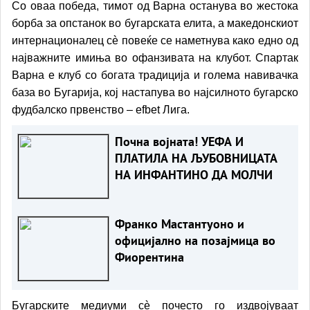
Со оваа победа, тимот од Варна останува во жестока
борба за опстанок во бугарската елита, а македонскиот
интернационалец сè повеќе се наметнува како едно од
најважните имиња во офанзивата на клубот. Спартак
Варна е клуб со богата традиција и голема навивачка
база во Бугарија, кој настапува во најсилното бугарско
фудбалско првенство – efbet Лига.
Почна војната! УЕФА И
ПЛАТИЛА НА ЉУБОВНИЦАТА
НА ИНФАНТИНО ДА МОЛЧИ
Франко Мастантуоно и
официјално на позајмица во
Фиорентина
Бугарските медиуми сè почесто го издвојуваат