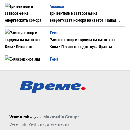
WILDBERRIES
Aнализа
Три вентили и затворање на
енергетската комора на светот: Нападот
во Суец најавува глобален енергетски
Tема
инфаркт?
Рамо на отпор и тврдина на патот кон
Кина - Пекинг го подготвува Иран за
американска копнена инвазија
Tема
Силиконскиот ѕид веќе не е непробоен,
Кина го напаѓа последниот голем
монопол на Западот?
Tема
Трамп тврди дека повторно „разговара“
со Иран - ваквите моменти се поопасни
од отворените закани
Tема
Vreme.mk
Maxmedia Group:
е дел од
ДЛАБОКО УДОЛУ: Сметководствените
Vecer.mk
,
Vesti.mk
, и
Vreme.mk
трикови што го соборија ЕНРОН ги