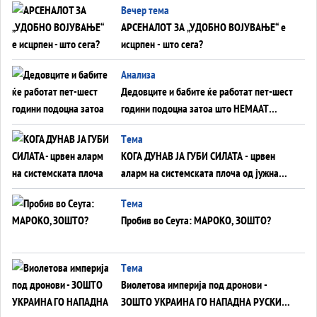
Вечер тема
АРСЕНАЛОТ ЗА „УДОБНО ВОЈУВАЊЕ“ е
исцрпен - што сега?
Анализа
Дедовците и бабите ќе работат пет-шест
години подоцна затоа што НЕМААТ
ВНУЦИ ДА ГИ ЗАМЕНАТ
Tема
КОГА ДУНАВ ЈА ГУБИ СИЛАТА - црвен
аларм на системската плоча од јужна
Германија до Црното Море...
Tема
Пробив во Сеута: МАРОКО, ЗОШТО?
Tема
Виолетова империја под дронови -
ЗОШТО УКРАИНА ГО НАПАДНА РУСКИОТ