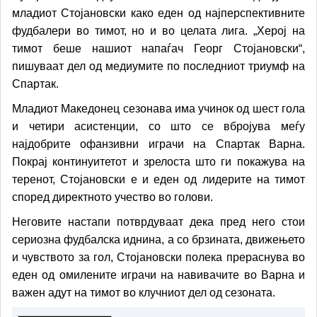
младиот Стојановски како еден од најперспективните
фудбалери во тимот, но и во целата лига. „Херој на
тимот беше нашиот напаѓач Георг Стојановски“,
пишуваат дел од медиумите по последниот триумф на
Спартак.
Младиот Македонец сезонава има учинок од шест гола
и четири асистенции, со што се вбројува меѓу
најдобрите офанзивни играчи на Спартак Варна.
Покрај континуитетот и зрелоста што ги покажува на
теренот, Стојановски е и еден од лидерите на тимот
според директното учество во голови.
Неговите настапи потврдуваат дека пред него стои
сериозна фудбалска иднина, а со брзината, движењето
и чувството за гол, Стојановски полека прераснува во
еден од омилените играчи на навивачите во Варна и
важен адут на тимот во клучниот дел од сезоната.