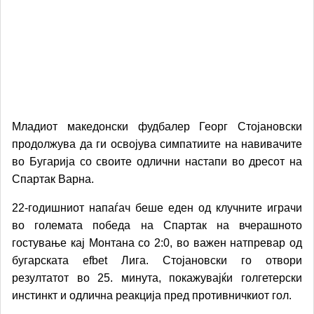
Младиот македонски фудбалер Георг Стојановски
продолжува да ги освојува симпатиите на навивачите
во Бугарија со своите одлични настапи во дресот на
Спартак Варна.
22-годишниот напаѓач беше еден од клучните играчи
во големата победа на Спартак на вчерашното
гостување кај Монтана со 2:0, во важен натпревар од
бугарската efbet Лига. Стојановски го отвори
резултатот во 25. минута, покажувајќи голгетерски
инстинкт и одлична реакција пред противничкиот гол.