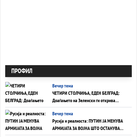
ПРОФИЛ
Вечер тема
ЧЕТИРИ СТОЛЧИЊА, ЕДЕН БЕЛГРАД:
Доаѓањето на Зеленски ги открива
тајните на политиката на балансирање
Вечер тема
на Вучиќ
Русија и реалноста: ПУТИН ЈА МЕНУВА
АРМИЈАТА ЗА ВОЈНА ШТО ОСТАНУВА
БЕЗ ФРОНТ