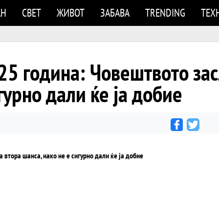
АН
СВЕТ
ЖИВОТ
ЗАБАВА
TRENDING
ТЕХ
 година: Човештвото зас
гурно дали ќе ја добие