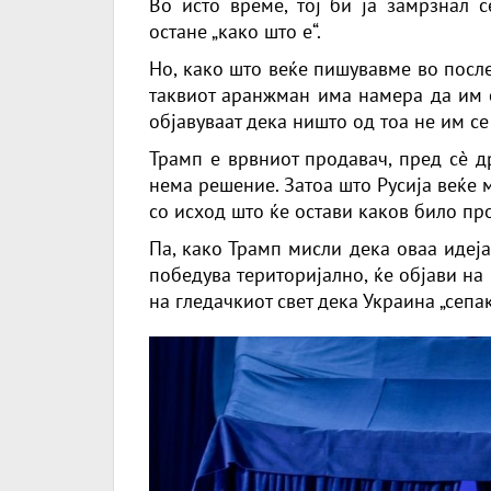
Во исто време, тој би ја замрзнал с
остане „како што е“.
Но, како што веќе пишувавме во после
таквиот аранжман има намера да им с
објавуваат дека ништо од тоа не им се
Трамп е врвниот продавач, пред сè д
нема решение. Затоа што Русија веќе 
со исход што ќе остави каков било пр
Па, како Трамп мисли дека оваа идеј
победува територијално, ќе објави на 
на гледачкиот свет дека Украина „сепа