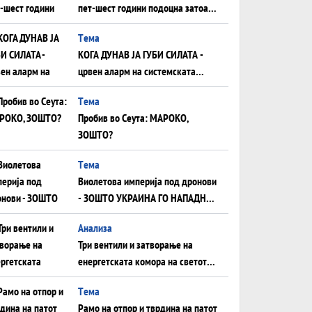
пет-шест години подоцна затоа
што НЕМААТ ВНУЦИ ДА ГИ
Tема
ЗАМЕНАТ
КОГА ДУНАВ ЈА ГУБИ СИЛАТА -
црвен аларм на системската
плоча од јужна Германија до
Tема
Црното Море...
Пробив во Сеута: МАРОКО,
ЗОШТО?
Tема
Виолетова империја под дронови
- ЗОШТО УКРАИНА ГО НАПАДНА
РУСКИОТ WILDBERRIES
Aнализа
Три вентили и затворање на
енергетската комора на светот:
Нападот во Суец најавува
Tема
глобален енергетски инфаркт?
Рамо на отпор и тврдина на патот