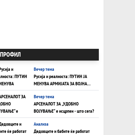
ПРОФИЛ
Вечер тема
Русија и реалноста: ПУТИН ЈА
МЕНУВА АРМИЈАТА ЗА ВОЈНА
ШТО ОСТАНУВА БЕЗ ФРОНТ
Вечер тема
АРСЕНАЛОТ ЗА „УДОБНО
ВОЈУВАЊЕ“ е исцрпен - што сега?
Анализа
Дедовците и бабите ќе работат