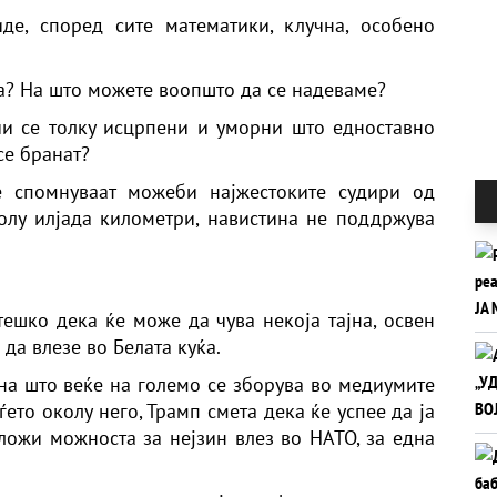
де, според сите математики, клучна, особено
па? На што можете воопшто да се надеваме?
ии се толку исцрпени и уморни што едноставно
се бранат?
е спомнуваат можеби најжестоките судири од
олу илјада километри, навистина не поддржува
тешко дека ќе може да чува некоја тајна, освен
да влезе во Белата куќа.
на што веќе на големо се зборува во медиумите
то околу него, Трамп смета дека ќе успее да ја
дложи можноста за нејзин влез во НАТО, за една