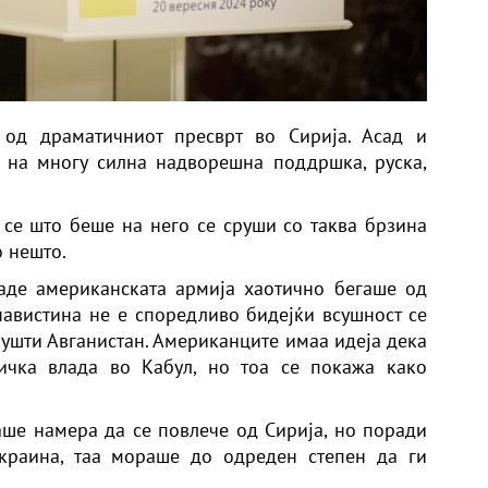
 од драматичниот пресврт во Сирија. Асад и
 на многу силна надворешна поддршка, руска,
и, се што беше на него се сруши со таква брзина
о нешто.
каде американската армија хаотично бегаше од
навистина не е споредливо бидејќи всушност се
пушти Авганистан. Американците имаа идеја дека
тичка влада во Кабул, но тоа се покажа како
маше намера да се повлече од Сирија, но поради
Украина, таа мораше до одреден степен да ги