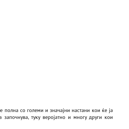
е полна со големи и значајни настани кои ќе ја
 започнува, туку веројатно и многу други кои