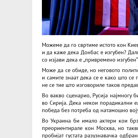
Можеме да го свртиме истото кон Кие
и да каже дека Донбас е изгубен? Да
со изјави дека е „привремено изгубен“
Може да се обиде, но неговото полит
и самите знаат дека се е како што се п
не се тие што изговориле таков преда
Во вакво сценарио, Русија најмногу би
во Сирија. Дека некои порадикални е
победа без потреба од натамошно вој
Во Украина би имало актери кои бр
преориентирале кон Москва, но такв
пробијат густата разузнавачка одбра