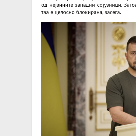
од нејзините западни сојузници. Зато
таа е целосно блокирана, засега.