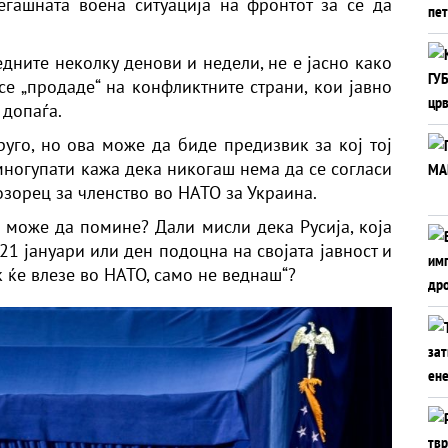
егашната воена ситуација на фронтот за се да
дните неколку денови и недели, не е јасно како
е „продаде“ на конфликтните страни, кои јавно
 допаѓа.
руго, но ова може да биде предизвик за кој тој
многупати кажа дека никогаш нема да се согласи
озорец за членство во НАТО за Украина.
а може да помине? Дали мисли дека Русија, која
21 јануари или ден подоцна на својата јавност и
к ќе влезе во НАТО, само не веднаш“?