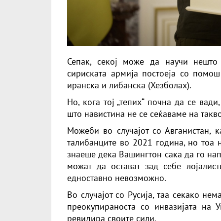
Сепак, секој може да научи нешто
сириската армија постоеја со помош
иранска и либанска (Хезболах).
Но, кога тој „тепих“ почна да се вад
што навистина не се сеќаваме на такв
Можеби во случајот со Авганистан, 
талибанците во 2021 година, но тоа 
знаеше дека Вашингтон сака да го на
можат да остават зад себе лојалис
едноставно невозможно.
Во случајот со Русија, таа секако не
преокупираноста со инвазијата на 
ревидира своите сили.