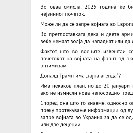
Во оваа смисла, 2025 година ќе би
нејзиниот почеток.
Може ли да се запре војната во Евро
Во претпоставката дека и двете арм
веќе немаат волја да нападнат или да 
Фактот што во воените извештаи с
почетокот на војната на фронт од ок
оптимизам.
Доналд Трамп има „тајна агенда“?
Има некаков план, но до 20 јануари 
ако не измисли нова непосредно пред 
Според она што го знаеме, односно о
преку протекување информации од луѓе
запре војната во Украина за да се о
или две децении.