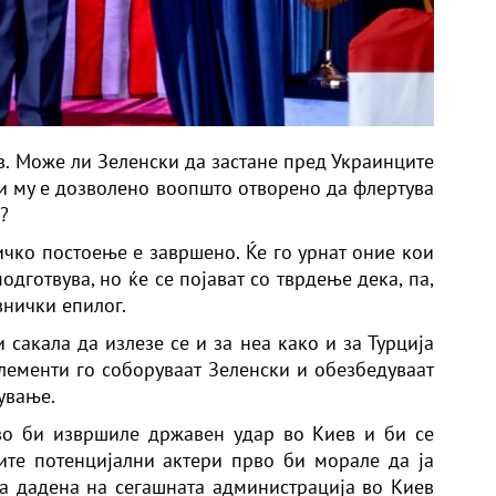
в. Може ли Зеленски да застане пред Украинците
ли му е дозволено воопшто отворено да флертува
?
ичко постоење е завршено. Ќе го урнат оние кои
одготвува, но ќе се појават со тврдење дека, па,
внички епилог.
 сакала да излезе се и за неа како и за Турција
лементи го соборуваат Зеленски и обезбедуваат
ување.
зо би извршиле државен удар во Киев и би се
ите потенцијални актери прво би морале да ја
на дадена на сегашната администрација во Киев