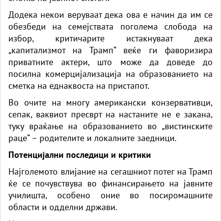
Додека некои веруваат дека ова е начин да им се
обезбеди на семејствата поголема слобода на
избор, критичарите истакнуваат дека
„капитализмот на Трамп“ веќе ги фаворизира
приватните актери, што може да доведе до
посилна комерцијализација на образованието на
сметка на еднаквоста на пристапот.
Во очите на многу американски конзервативци,
сепак, ваквиот пресврт на настаните не е закана,
туку враќање на образованието во „вистинските
раце“ – родителите и локалните заедници.
Потенцијални последици и критики
Најголемото влијание на сегашниот потег на Трамп
ќе се почувствува во финансирањето на јавните
училишта, особено оние во посиромашните
области и одделни држави.