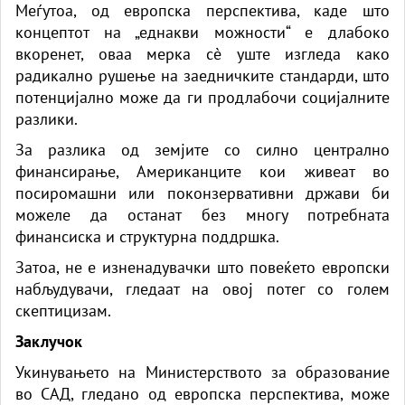
Меѓутоа, од европска перспектива, каде што
концептот на „еднакви можности“ е длабоко
вкоренет, оваа мерка сè уште изгледа како
радикално рушење на заедничките стандарди, што
потенцијално може да ги продлабочи социјалните
разлики.
За разлика од земјите со силно централно
финансирање, Американците кои живеат во
посиромашни или поконзервативни држави би
можеле да останат без многу потребната
финансиска и структурна поддршка.
Затоа, не е изненадувачки што повеќето европски
набљудувачи, гледаат на овој потег со голем
скептицизам.
Заклучок
Укинувањето на Министерството за образование
во САД, гледано од европска перспектива, може