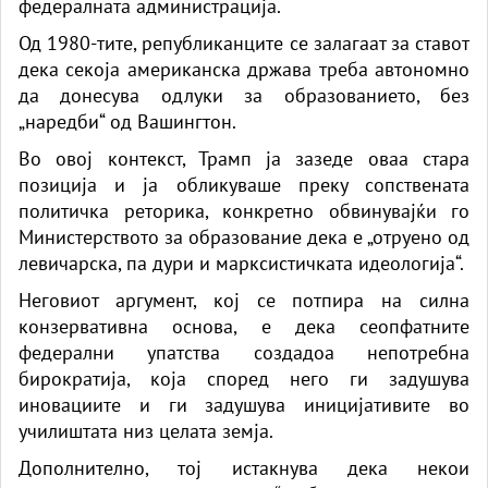
федералната администрација.
Од 1980-тите, републиканците се залагаат за ставот
дека секоја американска држава треба автономно
да донесува одлуки за образованието, без
„наредби“ од Вашингтон.
Во овој контекст, Трамп ја зазеде оваа стара
позиција и ја обликуваше преку сопствената
политичка реторика, конкретно обвинувајќи го
Министерството за образование дека е „отруено од
левичарска, па дури и марксистичката идеологија“.
Неговиот аргумент, кој се потпира на силна
конзервативна основа, е дека сеопфатните
федерални упатства создадоа непотребна
бирократија, која според него ги задушува
иновациите и ги задушува иницијативите во
училиштата низ целата земја.
Дополнително, тој истакнува дека некои