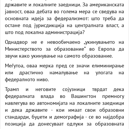
државите и локалните заедници. За американската
јавност, оваа дебата во голема мера се сведува на
основната идеја за федерализмот: што треба да
остане под јурисдикција на централната власт, а
што под локална администрација?
Однадвор не е невообичаено „укинувањето на
Министерството за образование“ во Европа да
звучи како укинување на самото образование.
Меѓутоа, оваа мерка пред се значи елиминирање
или драстично намалување на улогата на
федералното ниво.
Трамп и неговите сојузници тврдат дека
федералната влада во Вашингтон премногу
навлегува во автономијата на локалните заедници
и дека државите - кои имаат свои образовни
стандарди, буџети и демографија - се во најдобра
позиција да донесуваат одлуки за образовната