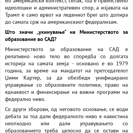
Во американски контекст, сепак, тоа е првенствено
идеолошки и административен спор, а изјавата на
Трамп е само врвот на ледениот брег што допира
до самата срж на американскиот федерализам.
Што значи „укинување“ на Министерството за
образование во САД?
Министерството за образование на САД е
релативно ново тело во споредба со долгата
историја на самата земја - основано е во 1979
година, за време на мандатот на претседателот
Џими Картер, за да обезбеди унифицирано
управување со образовните политики, право на
еднаквост и финансирање на важни програми на
федерално ниво.
Со други зборови, од неговото основање, се води
дебата за тоа дали федералното ниво е навистина
неопходно или дали управувањето со
образованието треба целосно да се остави на