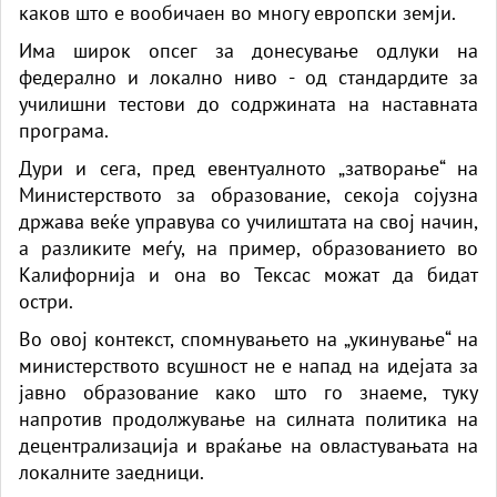
каков што е вообичаен во многу европски земји.
Има широк опсег за донесување одлуки на
федерално и локално ниво - од стандардите за
училишни тестови до содржината на наставната
програма.
Дури и сега, пред евентуалното „затворање“ на
Министерството за образование, секоја сојузна
држава веќе управува со училиштата на свој начин,
а разликите меѓу, на пример, образованието во
Калифорнија и она во Тексас можат да бидат
остри.
Во овој контекст, спомнувањето на „укинување“ на
министерството всушност не е напад на идејата за
јавно образование како што го знаеме, туку
напротив продолжување на силната политика на
децентрализација и враќање на овластувањата на
локалните заедници.