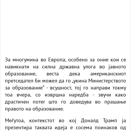
За многумина во Европа, особено за оние кои се
навикнати на силна државна улога во јавното
образование, веста дека американскиот
претседател би можел да го „укина Министерството
за образование“ - всушност, тој го направи токму
тоа вчера, со извршна наредба - звучи како
драстичен потег што го доведува во прашање
правото на образование.
Меѓутоа, контекстот во кој Доналд Трамп ја
презентира таквата идеја е сосема поинаков од