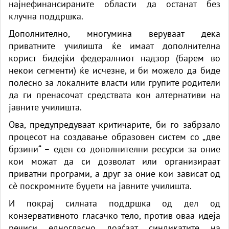
најнефинансираните области да останат без
клучна поддршка.
Дополнително, многумина веруваат дека
приватните училишта ќе имаат дополнителна
корист бидејќи федералниот надзор (барем во
некои сегменти) ќе исчезне, и би можело да биде
полесно за локалните власти или групите родители
да ги пренасочат средствата кон алтернативи на
јавните училишта.
Ова, предупредуваат критичарите, би го забрзало
процесот на создавање образовен систем со „две
брзини“ – еден со дополнителни ресурси за оние
кои можат да си дозволат или организираат
приватни програми, а друг за оние кои зависат од
сè поскромните буџети на јавните училишта.
И покрај силната поддршка од дел од
конзервативното гласачко тело, против оваа идеја
речиси едногласно доаѓаат синдикатите на