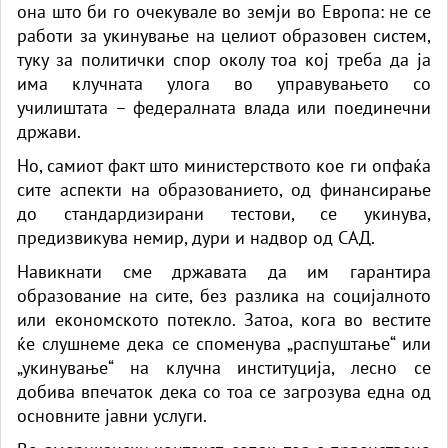
она што би го очекувале во земји во Европа: не се
работи за укинување на целиот образовен систем,
туку за политички спор околу тоа кој треба да ја
има клучната улога во управувањето со
училиштата – федералната влада или поединечни
држави.
Но, самиот факт што министерството кое ги опфаќа
сите аспекти на образованието, од финансирање
до стандардизирани тестови, се укинува,
предизвикува немир, дури и надвор од САД.
Навикнати сме државата да им гарантира
образование на сите, без разлика на социјалното
или економското потекло. Затоа, кога во вестите
ќе слушнеме дека се споменува „распуштање“ или
„укинување“ на клучна институција, лесно се
добива впечаток дека со тоа се загрозува една од
основните јавни услуги.