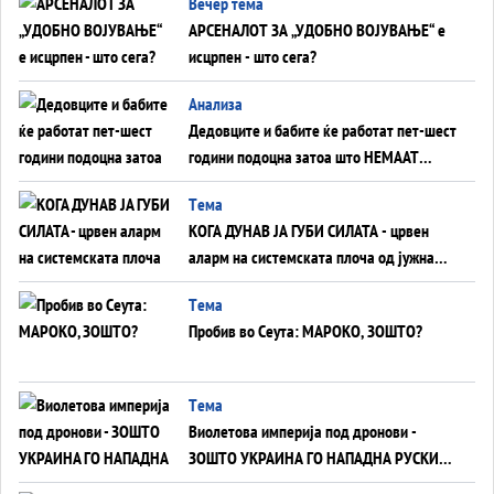
Вечер тема
АРСЕНАЛОТ ЗА „УДОБНО ВОЈУВАЊЕ“ е
исцрпен - што сега?
Анализа
Дедовците и бабите ќе работат пет-шест
години подоцна затоа што НЕМААТ
ВНУЦИ ДА ГИ ЗАМЕНАТ
Tема
КОГА ДУНАВ ЈА ГУБИ СИЛАТА - црвен
аларм на системската плоча од јужна
Германија до Црното Море...
Tема
Пробив во Сеута: МАРОКО, ЗОШТО?
Tема
Виолетова империја под дронови -
ЗОШТО УКРАИНА ГО НАПАДНА РУСКИОТ
WILDBERRIES