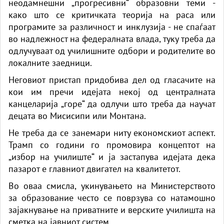
неодамнешни „прогресивни“ образовни теми -
како што се критичката теорија на раса или
програмите за различност и инклузија - не спаѓаат
во надлежност на федералната влада, туку треба да
одлучуваат од училишните одбори и родителите во
локалните заедници.
Неговиот пристап придобива дел од гласачите на
кои им пречи идејата некој од централната
канцеларија „горе“ да одлучи што треба да научат
децата во Мисисипи или Монтана.
Не треба да се занемари ниту економскиот аспект.
Трамп со години го промовира концептот на
„избор на училиште“ и ја застапува идејата дека
пазарот е главниот двигател на квалитетот.
Во оваа смисла, укинувањето на Министерството
за образование често се поврзува со натамошно
зајакнување на приватните и верските училишта на
сметка на јавниот систем.