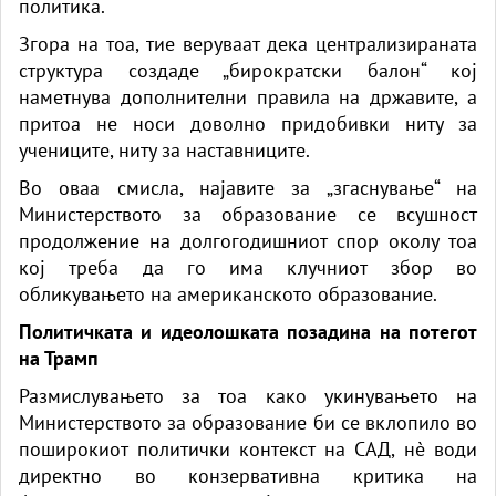
политика.
Згора на тоа, тие веруваат дека централизираната
структура создаде „бирократски балон“ кој
наметнува дополнителни правила на државите, а
притоа не носи доволно придобивки ниту за
учениците, ниту за наставниците.
Во оваа смисла, најавите за „згаснување“ на
Министерството за образование се всушност
продолжение на долгогодишниот спор околу тоа
кој треба да го има клучниот збор во
обликувањето на американското образование.
Политичката и идеолошката позадина на потегот
на Трамп
Размислувањето за тоа како укинувањето на
Министерството за образование би се вклопило во
поширокиот политички контекст на САД, нè води
директно во конзервативна критика на