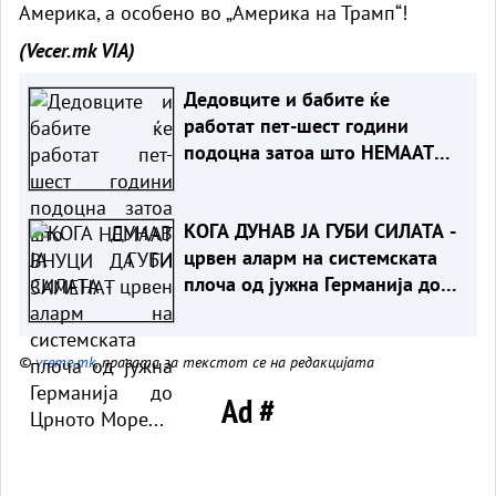
Америка, а особено во „Америка на Трамп“!
(Vecer.mk
VIA)
Дедовците и бабите ќе
работат пет-шест години
подоцна затоа што НЕМААТ
ВНУЦИ ДА ГИ ЗАМЕНАТ
КОГА ДУНАВ ЈА ГУБИ СИЛАТА -
црвен аларм на системската
плоча од јужна Германија до
Црното Море...
©
vreme.mk
, правата за текстот се на редакцијата
Ad #