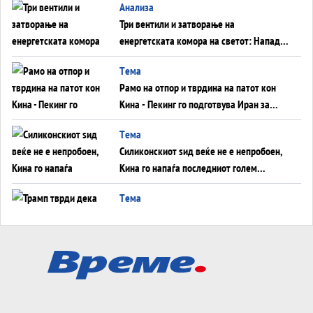
Aнализа
Три вентили и затворање на
енергетската комора на светот: Нападот
во Суец најавува глобален енергетски
Tема
инфаркт?
Рамо на отпор и тврдина на патот кон
Кина - Пекинг го подготвува Иран за
американска копнена инвазија
Tема
Силиконскиот ѕид веќе не е непробоен,
Кина го напаѓа последниот голем
монопол на Западот?
Tема
Трамп тврди дека повторно „разговара“
со Иран - ваквите моменти се поопасни
од отворените закани
Tема
ДЛАБОКО УДОЛУ: Сметководствените
трикови што го соборија ЕНРОН ги
применуваат гигантите за ВИ