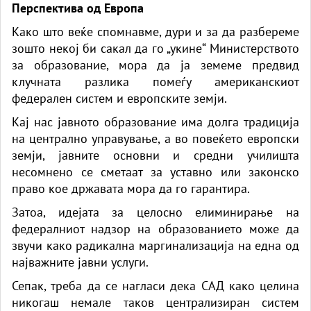
Перспектива од Европа
Како што веќе спомнавме, дури и за да разбереме
зошто некој би сакал да го „укине“ Министерството
за образование, мора да ја земеме предвид
клучната разлика помеѓу американскиот
федерален систем и европските земји.
Кај нас јавното образование има долга традиција
на централно управување, а во повеќето европски
земји, јавните основни и средни училишта
несомнено се сметаат за уставно или законско
право кое државата мора да го гарантира.
Затоа, идејата за целосно елиминирање на
федералниот надзор на образованието може да
звучи како радикална маргинализација на една од
најважните јавни услуги.
Сепак, треба да се нагласи дека САД како целина
никогаш немале таков централизиран систем