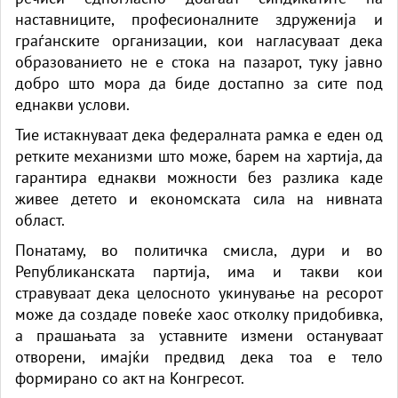
наставниците, професионалните здруженија и
граѓанските организации, кои нагласуваат дека
образованието не е стока на пазарот, туку јавно
добро што мора да биде достапно за сите под
еднакви услови.
Тие истакнуваат дека федералната рамка е еден од
ретките механизми што може, барем на хартија, да
гарантира еднакви можности без разлика каде
живее детето и економската сила на нивната
област.
Понатаму, во политичка смисла, дури и во
Републиканската партија, има и такви кои
стравуваат дека целосното укинување на ресорот
може да создаде повеќе хаос отколку придобивка,
а прашањата за уставните измени остануваат
отворени, имајќи предвид дека тоа е тело
формирано со акт на Конгресот.