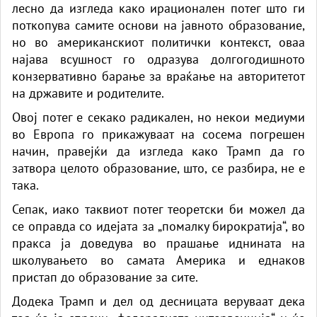
лесно да изгледа како ирационален потег што ги
поткопува самите основи на јавното образование,
но во американскиот политички контекст, оваа
најава всушност го одразува долгогодишното
конзервативно барање за враќање на авторитетот
на државите и родителите.
Овој потег е секако радикален, но некои медиуми
во Европа го прикажуваат на сосема погрешен
начин, правејќи да изгледа како Трамп да го
затвора целото образование, што, се разбира, не е
така.
Сепак, иако таквиот потег теоретски би можел да
се оправда со идејата за „помалку бирократија“, во
пракса ја доведува во прашање иднината на
школувањето во самата Америка и еднаков
пристап до образование за сите.
Додека Трамп и дел од десницата веруваат дека