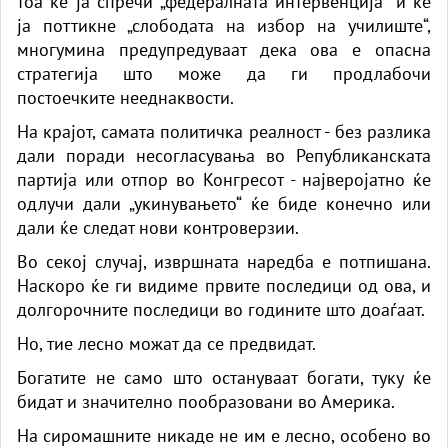
тоа ќе ја спречи „федералната интервенција“ и ќе
ја поттикне „слободата на избор на училиште“,
многумина предупредуваат дека ова е опасна
стратегија што може да ги продлабочи
постоечките нееднаквости.
На крајот, самата политичка реалност - без разлика
дали поради несогласувања во Републиканската
партија или отпор во Конгресот - најверојатно ќе
одлучи дали „укинувањето“ ќе биде конечно или
дали ќе следат нови контроверзии.
Во секој случај, извршната наредба е потпишана.
Наскоро ќе ги видиме првите последици од ова, и
долгорочните последици во годините што доаѓаат.
Но, тие лесно можат да се предвидат.
Богатите не само што остануваат богати, туку ќе
бидат и значително пообразовани во Америка.
На сиромашните никаде не им е лесно, особено во